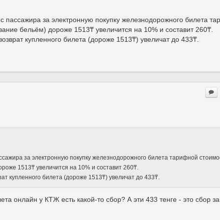
 с пассажира за электронную покупку железнодорожного билета т
ование бельём) дороже 1513₸ увеличится на 10% и составит 260₸.
зврат купленного билета (дороже 1513₸) увеличат до 433₸.
ассажира за электронную покупку железнодорожного билета тарифной стоим
дороже 1513₸ увеличится на 10% и составит 260₸.
т купленного билета (дороже 1513₸) увеличат до 433₸.
ета онлайн у КТЖ есть какой-то сбор? А эти 433 тенге - это сбор за