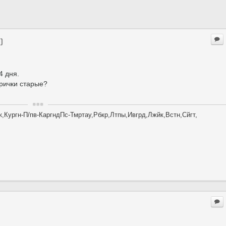
)
4 дня.
трички старые?
,Кургн-П/пв-КаргндПс-Тмртау,Рбкр,Лтпы,Ивгрд,Лжйк,Встн,Сйгт,