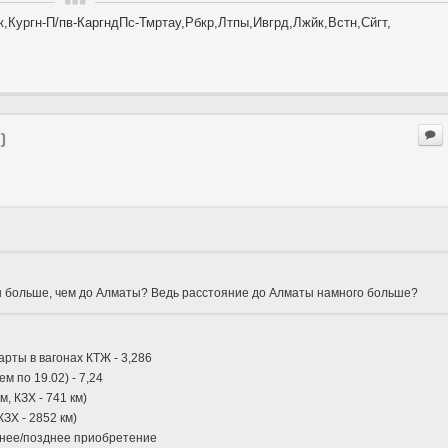
,Кургн-П/пв-КаргндПс-Тмртау,Рбкр,Лтпы,Ивгрд,Лжйк,Встн,Сйгт,
)
ы больше, чем до Алматы? Ведь расстояние до Алматы намного больше?
рты в вагонах КТЖ - 3,286
 по 19.02) - 7,24
, КЗХ - 741 км)
КЗХ - 2852 км)
аннее/позднее приобретение