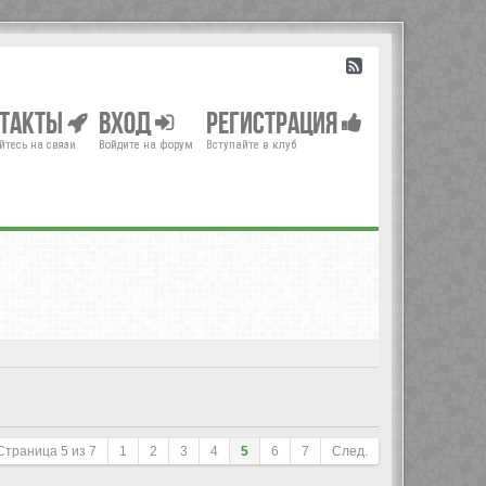
нтакты
Вход
Регистрация
йтесь на связи
Войдите на форум
Вступайте в клуб
Страница
5
из
7
1
2
3
4
5
6
7
След.