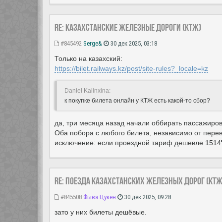
Re: Казахстанские железные дороги (КТЖ)
#845492
Serge&
30 дек 2025, 03:18
Только на казахский:
https://bilet.railways.kz/post/site-rules?_locale=kz
Daniel Kalinxina:
к покупке билета онлайн у КТЖ есть какой-то сбор?
да, три месяца назад начали оббирать пассажиров
Оба побора с любого билета, независимо от перев
исключение: если проездной тариф дешевле 1514₸
Re: Поезда Казахстанских железных дорог (КТЖ
#845508
Фыва Цукен
30 дек 2025, 09:28
зато у них билеты дешёвые.