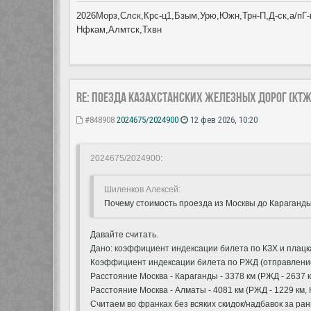
2026Морз,Слск,Крс-ц1,Бзым,Урю,Южн,Трн-П,Д-ск,а/пГ-к
Нфкам,Алмтск,Тхвн
Re: Поезда Казахстанских железных дорог (КТЖ
#848908
2024675/2024900
12 фев 2026, 10:20
2024675/2024900:
Шиленков Алексей:
Почему стоимость проезда из Москвы до Караганд
Давайте считать.
Дано: коэффициент индексации билета по КЗХ и плацка
Коэффициент индексации билета по РЖД (отправлением
Расстояние Москва - Караганды - 3378 км (РЖД - 2637 км
Расстояние Москва - Алматы - 4081 км (РЖД - 1229 км, 
Считаем во франках без всяких скидок/надбавок за р