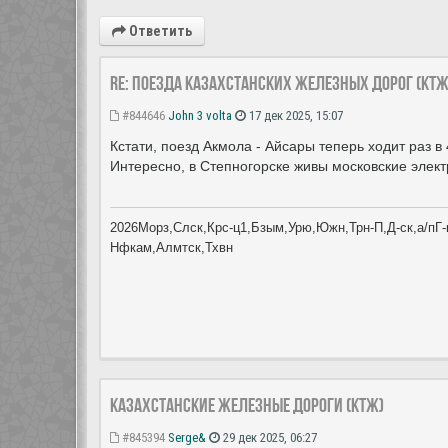
Ответить
Re: Поезда Казахстанских железных дорог (КТЖ
#844646
John 3 volta
17 дек 2025, 15:07
Кстати, поезд Акмола - Айсары теперь ходит раз в 
Интересно, в Степногорске живы московские элек
2026Морз,Слск,Крс-ц1,Бзым,Урю,Южн,Трн-П,Д-ск,а/пГ-к
Нфкам,Алмтск,Тхвн
Казахстанские железные дороги (КТЖ)
#845394
Serge&
29 дек 2025, 06:27