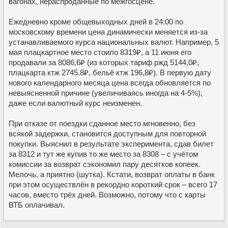
вагонах, нераспроданные по межгосцене.
Ежедневно кроме общевыходных дней в 24:00 по
московскому времени цена динамически меняется из-за
устанавливаемого курса национальных валют. Например, 5
мая плацкартное место стоило 8319₽, а 11 июня его
продавали за 8086,6₽ (из которых тариф ржд 5144,0₽,
плацкарта ктж 2745.8₽, бельё ктж 196,8₽). В первую дату
нового календарного месяца цена всегда обновляется по
невыясненной причине (увеличиваясь иногда на 4-5%),
даже если валютный курс неизменен.
При отказе от поездки сданное место мгновенно, без
всякой задержки, становится доступным для повторной
покупки. Выяснил в результате эксперимента, сдав билет
за 8312 и тут же купив то же место за 8308 – с учётом
комиссии за возврат сэкономил пару десятков копеек.
Мелочь, а приятно (шутка). Кстати, возврат оплаты в банк
при этом осуществлён в рекордно короткий срок – всего 17
часов, вместо трёх дней. Возможно, потому что с карты
ВТБ оплачивал.