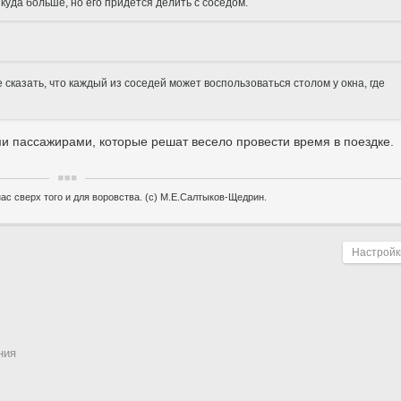
куда больше, но его придется делить с соседом.
 сказать, что каждый из соседей может воспользоваться столом у окна, где
ми пассажирами, которые решат весело провести время в поездке.
ас сверх того и для воровства. (с) М.Е.Салтыков-Щедрин.
Настройк
ния
Поле сортировки
По