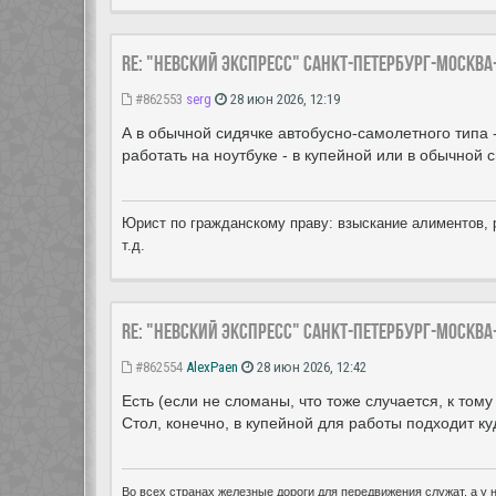
Re: "Невский экспресс" Санкт-Петербург-Москва
#862553
serg
28 июн 2026, 12:19
А в обычной сидячке автобусно-самолетного типа 
работать на ноутбуке - в купейной или в обычной 
Юрист по гражданскому праву: взыскание алиментов, 
т.д.
Re: "Невский экспресс" Санкт-Петербург-Москва
#862554
AlexPaen
28 июн 2026, 12:42
Есть (если не сломаны, что тоже случается, к том
Стол, конечно, в купейной для работы подходит ку
Во всех странах железные дороги для передвижения служат, а у н