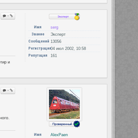
+
Имя
serg
Звание
Эксперт
Сообщений
13056
Регистрация
04 июл 2002, 10:58
Репутация
161
тир и
+
ного.
Имя
AlexPaen