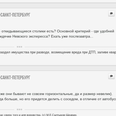
-Санкт-петербург
- откидывающиеся столики есть? Основной критерий - где удобней
сидячке Невского экспересса? Ехать уже послезавтра...
раздел имущества при разводе, возмещение вреда при ДТП, заливе квар
-Санкт-петербург
у же они бывают не совсем горизонтальные, да и размер невелик).
да больше, но его придется делить с соседом, в отличие от автобус
ас сверх того и для воровства. (с) М.Е.Салтыков-Щедрин.