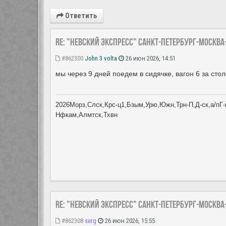
Ответить
Re: "Невский экспресс" Санкт-Петербург-Москва
#862300
John 3 volta
26 июн 2026, 14:51
мы через 9 дней поедем в сидячке, вагон 6 за стол
2026Морз,Слск,Крс-ц1,Бзым,Урю,Южн,Трн-П,Д-ск,а/пГ-к
Нфкам,Алмтск,Тхвн
Re: "Невский экспресс" Санкт-Петербург-Москва
#862308
serg
26 июн 2026, 15:55