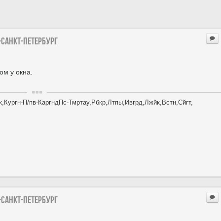
-Санкт-петербург
ом у окна.
,Кургн-П/пв-КаргндПс-Тмртау,Рбкр,Лтпы,Ивгрд,Лжйк,Встн,Сйгт,
-Санкт-петербург