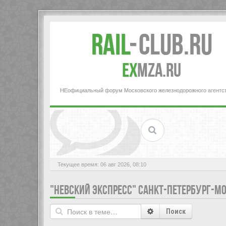
Rail
-
Club.RU
ex
MZA.RU
НЕофициальный форум Московского железнодорожного агентс
Текущее время: 06 авг 2026, 08:10
"НЕВСКИЙ ЭКСПРЕСС" САНКТ-ПЕТЕРБУРГ-М
Поиск