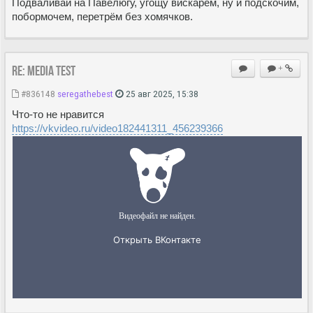
Подваливай на Павелюгу, угощу вискарем, ну и подскочим,
побормочем, перетрём без хомячков.
Re: MEDIA Test
+
#836148
seregathebest
25 авг 2025, 15:38
Что-то не нравится
https://vkvideo.ru/video182441311_456239366