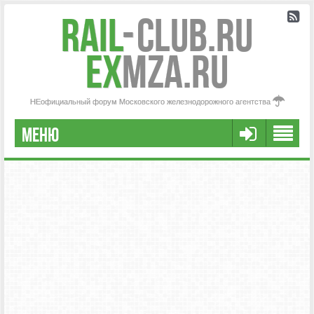
Rail
-
Club.RU
ex
MZA.RU
НЕофициальный форум Московского железнодорожного агентства
МЕНЮ
РЕГИСТРАЦИЯ
FAQ
НАША КОМАНДА
РАСШИРЕННЫЙ ПОИСК
СООБЩЕНИЯ БЕЗ ОТВЕТОВ