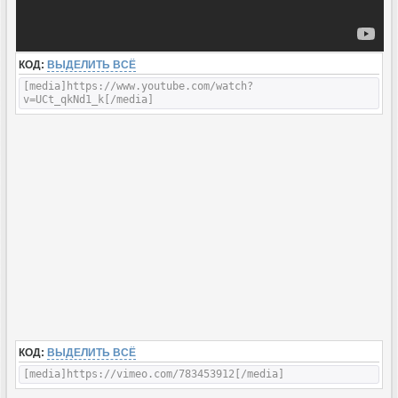
КОД:
ВЫДЕЛИТЬ ВСЁ
[media]https://www.youtube.com/watch?
v=UCt_qkNd1_k[/media]
КОД:
ВЫДЕЛИТЬ ВСЁ
[media]https://vimeo.com/783453912[/media]