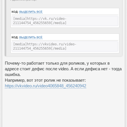
КОД:
ВЫДЕЛИТЬ ВСЁ
[media]https://vk.ru/video-
211144754_456255659[/media]
КОД:
ВЫДЕЛИТЬ ВСЁ
[media]https://vkvideo.ru/video-
211144754_456255659[/media]
Почему-то работает только для роликов, у которых в
адресе стоит дефис после video. А если дефиса нет - тогда
ошибка.
Например, вот этот ролик не показывает:
https://vkvideo.ru/video4065848_456240942