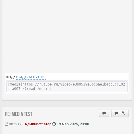
КОД:
ВЫДЕЛИТЬ ВСЁ
[media]https://rutube.ru/video/e3b9539e0bc6ae1b4cc3cc102
ffa997b/?r=wd[/media]
Re: MEDIA Test
+
#829179
Администратор
19 мар 2025, 23:08