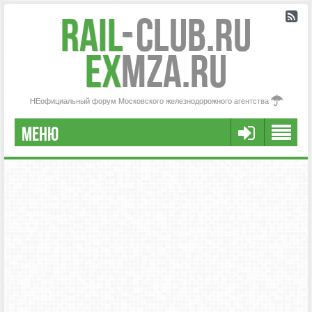
Rail
-
Club.RU
ex
MZA.RU
НЕофициальный форум Московского железнодорожного агентства
МЕНЮ
РЕГИСТРАЦИЯ
FAQ
НАША КОМАНДА
РАСШИРЕННЫЙ ПОИСК
СООБЩЕНИЯ БЕЗ ОТВЕТОВ