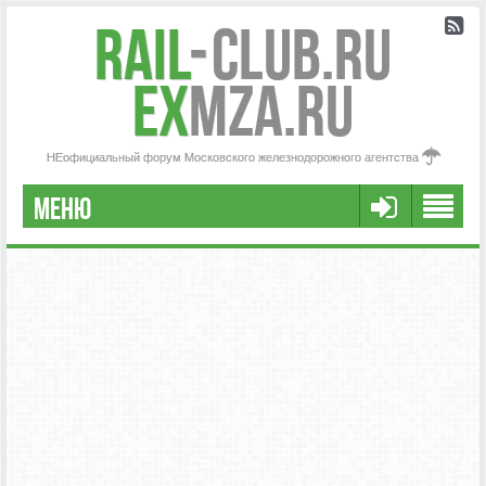
Rail
-
Club.RU
ex
MZA.RU
НЕофициальный форум Московского железнодорожного агентства
МЕНЮ
РЕГИСТРАЦИЯ
FAQ
НАША КОМАНДА
РАСШИРЕННЫЙ ПОИСК
СООБЩЕНИЯ БЕЗ ОТВЕТОВ