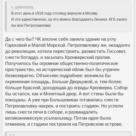
v_gildenberg:
В этот день в 1918 году столицу вернули в Москву.
И это единственное, за что можно благодарить Ленина. КГБ занял
бы всю Петропавловку.
Да с чего бы? ЧК вполне себе заняла здание на углу
Гороховой и Малой Морской. Петропавловку же, незадолго
до революции, хотели перестроить, разместить Госсовет,
снести ботардо, и засыпать Кронверкский пролив.
Получилось бы огромное общественно-политическое
пространство, но исторический облик был бы утрачен
безвозвратно. Объясняю подробнее: возникла бы
охрененная площадь, больше Дворцовой, и, тем более,
больше Красной, доходящая до ограды Кронверка. Собор
бы остался, как и Монетный двор. А вот стены были бы
покоцаны. А уже при Большевиках готовились снести
Петропавловку нахрен, и построить стадион. Но успели
лишь снести печи в соборе, и развандалить
великокняжескую усыпальницу. Потом идея была
отменена, и стадион построили на Петровском острове.