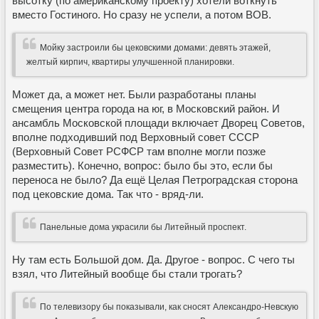
высотку (по американскому проекту) хотели воткнуть
вместо Гостиного. Но сразу не успели, а потом ВОВ.
Мойку застроили бы цековскими домами: девять этажей,
желтый кирпич, квартиры улучшенной планировки.
Может да, а может нет. Были разработаны планы
смещения центра города на юг, в Московский район. И
ансамбль Московской площади включает Дворец Советов,
вполне подходивший под Верховный совет СССР
(Верховный Совет РСФСР там вполне могли позже
разместить). Конечно, вопрос: было бы это, если бы
переноса не было? Да ещё Целая Петроградская сторона
под цековские дома. Так что - вряд-ли.
Панельные дома украсили бы Литейный проспект.
Ну там есть Большой дом. Да. Другое - вопрос. С чего ты
взял, что Литейный вообще бы стали трогать?
По телевизору бы показывали, как сносят Александро-Невскую