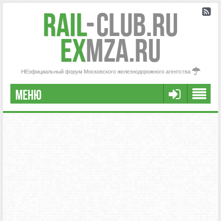
Rail
-
Club.RU
ex
MZA.RU
НЕофициальный форум Московского железнодорожного агентства
МЕНЮ
РЕГИСТРАЦИЯ
FAQ
НАША КОМАНДА
РАСШИРЕННЫЙ ПОИСК
СООБЩЕНИЯ БЕЗ ОТВЕТОВ