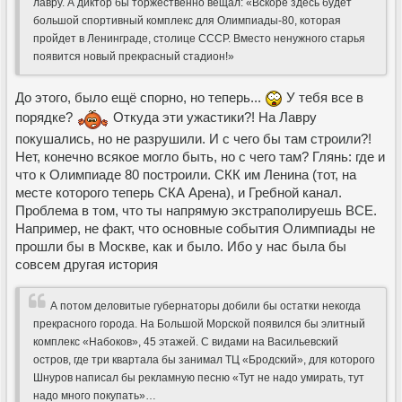
лавру. А диктор бы торжественно вещал: «Вскоре здесь будет
большой спортивный комплекс для Олимпиады-80, которая
пройдет в Ленинграде, столице СССР. Вместо ненужного старья
появится новый прекрасный стадион!»
До этого, было ещё спорно, но теперь...
У тебя все в
порядке?
Откуда эти ужастики?! На Лавру
покушались, но не разрушили. И с чего бы там строили?!
Нет, конечно всякое могло быть, но с чего там? Глянь: где и
что к Олимпиаде 80 построили. СКК им Ленина (тот, на
месте которого теперь СКА Арена), и Гребной канал.
Проблема в том, что ты напрямую экстраполируешь ВСЕ.
Например, не факт, что основные события Олимпиады не
прошли бы в Москве, как и было. Ибо у нас была бы
совсем другая история
А потом деловитые губернаторы добили бы остатки некогда
прекрасного города. На Большой Морской появился бы элитный
комплекс «Набоков», 45 этажей. С видами на Васильевский
остров, где три квартала бы занимал ТЦ «Бродский», для которого
Шнуров написал бы рекламную песню «Тут не надо умирать, тут
надо много покупать»…