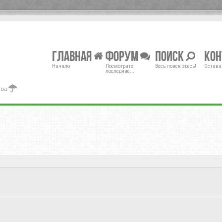
Главная
Форум
Поиск
Ко
Начало
Посмотрите
Весь поиск здесь!
Остава
последние...
тва