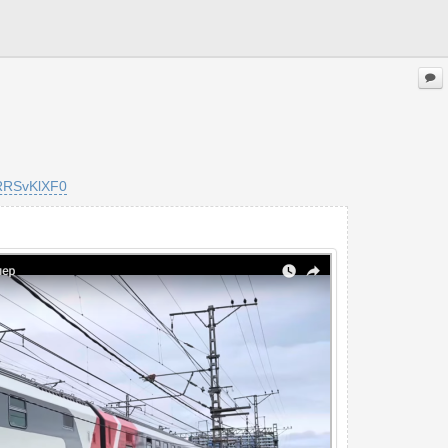
pRRSvKlXF0