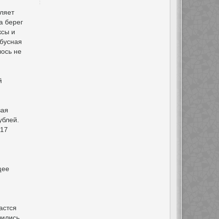
ляет
а берег
ксы и
обусная
лось не
й
вая
ублей.
 17
щее
астся
чились