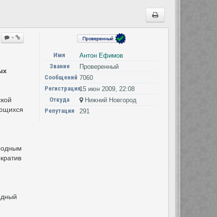
+
Имя
Антон Ефимов
Звание
Проверенный
ых
Сообщений
7060
Регистрация
15 июн 2009, 22:08
ской
Откуда
Нижний Новгород
еющихся
Репутация
291
ородным
ократив
одный