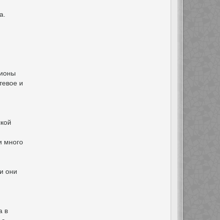
а.
гионы
тевое и
ской
и много
и они
а в