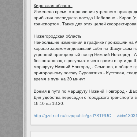
Кировская область:
Изменено время отправления утреннего пригородно
прибытия последнего поезда Шабалино - Киров (с 
транспортом. Также для этих целей скорректирован
Нижегородская область:
Наибольшие изменения в графике произошли на А
хорошо зарекомендовавший себя на Шахунском на
утренний пригородный поезд Нижний Новгород - Ар
без остановок, в результате чего время в пути до 
маршруту Нижний Новгород - Семенов, а общее вр
пригородному поезду Суроватиха - Кустовая, сле
время в пути на 30 минут.
Время в пути по маршруту Нижний Новгород - Шаху
Дня удобства пересадки с городского транспорта
18.10 на 18.20.
http://gzd.rzd.ru/isvp/public/gzd?STRUC ... &id=1303