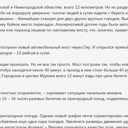
кой и Нижегородской областям, всего 12 километров. Но их разде
бя на маршруте уверенно: тысячи людей в сутки ездили с берега н
авашино – ближайшая станция для двух других крупных городов, Вы
отому бойкое место пересадок. Альтернативой долгие годы была авт
ом или переход пешком по наплавному мосту, что, конечно, нрави
построен новый автомобильный мост через Оку. И открылся прямо
одов – 13 рейсов в сутки.
ации проиграть. Но не все так просто. Мост построен так, чтобы но
тобус находится около 40 минут, а проезд в нем стоит больше 40 р
 Городская в центре Мурома всего 12 минут езды при цене билета
олностью сохраняется, – оценивает ситуацию начальник вокзала
я 15 – 16 тысяч разовых билетов на пригородный поезд, подавляю
 пригородные поезда. Однако новый график четче сориентирован на
обавлена еще одна пара поездов. Увеличить размеры движения уд
на магистрали Арзамас – Вековка улучшилось качество пути, увели