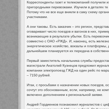
Корреспонденты газет и телекомпаний получили и
пригородными перевозками. Изучили в деталях те 
Потому что не все еще вникли в саму схему орга
участниками.
А они таковы. Есть заказчик – это регион, предс
оговаривает число поездов и вагонов в них, прим
возникающие в результате убытки. Есть перевозчи
совместно с ОАО «РЖД». И, наконец, есть железн
энергетическое хозяйство, вокзалы и платформы, д
дальнейшем планируется их передача в собственн
Первый заместитель начальника службы предоста
магистрали Анатолий Кузнецов предложил журнали
компании электропоезд ГЖД на один рейс по маршр
– 7150 рублей.
Итак, с просьбами о назначении новых поездов, о
сочтут это обоснованным, если, например, не ко
включено дополнением к региональной заявке.
Андрей Гордиенков познакомил журналистов с циф