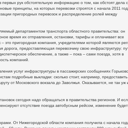
з первых рук обстоятельную информацию о том, как обстоят дела с
новые принципы, на которых перевозки строятся с начала 2011 год
низации пригородных перевозок и распределение ролей между
тавляемый департаментом транспорта областного правительства: он
ерное время их отправления, остановки, тарифы и оплачивает все
к – это пригородная компания, учредителями которой являются ре
ая дорога, предоставляющая перевозчику свою инфраструктуру: пу
испетчерское обеспечение, а также – пока – сами поезда, хотя в
ость компаний.
вления услуг инфраструктуры в пассажирских сообщениях Горьков
стам подробные выкладки: сколько стоит, например, предоставить
уту от Московского вокзала до Заволжья. Оказывается, не так уж 
становок сегодня надо обращаться в правительства регионов. И есл
мпенсируют отсутствие поезда автобусным рейсом, изменение будет
рами. От Нижегородской области компания получила с начала год