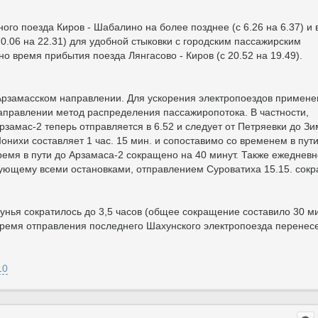
го поезда Киров - Шабалино на более позднее (с 6.26 на 6.37) и
0.06 на 22.31) для удобной стыковки с городским пассажирским
о время прибытия поезда Лянгасово - Киров (с 20.52 на 19.49).
рзамасском направлении. Для ускорения электропоездов примене
правлении метод распределения пассажиропотока. В частности,
замас-2 теперь отправляется в 6.52 и следует от Петряевки до З
Шонихи составляет 1 час. 15 мин. и сопоставимо со временем в пут
емя в пути до Арзамаса-2 сокращено на 40 минут. Также ежеднев
дующему всеми остановками, отправлением Суроватиха 15.15. сок
нья сократилось до 3,5 часов (общее сокращение составило 30 ми
 время отправления последнего Шахунского электропоезда перенес
10