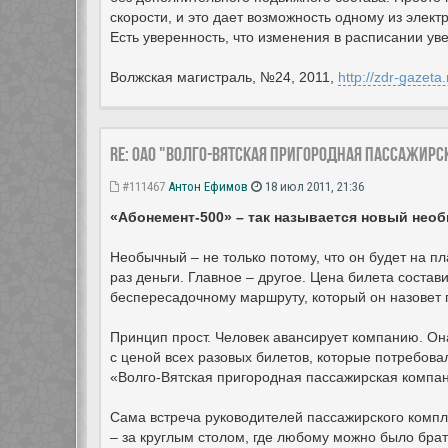
скорости, и это дает возможность одному из элек
Есть уверенность, что изменения в расписании ув
Волжская магистраль, №24, 2011,
http://zdr-gazet
Re: ОАО "Волго-Вятская пригородная пассажир
#111467
Антон Ефимов
18 июл 2011, 21:36
«Абонемент-500» – так называется новый необ
Необычный – не только потому, что он будет на п
раз деньги. Главное – другое. Цена билета состав
беспересадочному маршруту, который он назовет 
Принцип прост. Человек авансирует компанию. Она
с ценой всех разовых билетов, которые потребова
«Волго-Вятская пригородная пассажирская компа
Сама встреча руководителей пассажирского комп
– за круглым столом, где любому можно было брат