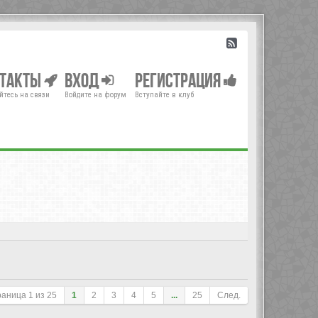
нтакты
Вход
Регистрация
йтесь на связи
Войдите на форум
Вступайте в клуб
раница
1
из
25
1
2
3
4
5
...
25
След.