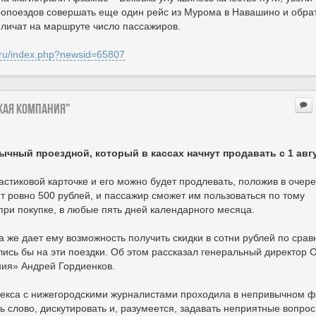
тропоездов совершать еще один рейс из Мурома в Навашино и обра
еличат на маршруте число пассажиров.
a.ru/index.php?newsid=65807
ская компания"
ычный проездной, который в кассах начнут продавать с 1 авг
ластиковой карточке и его можно будет продлевать, положив в очер
ит ровно 500 рублей, и пассажир сможет им пользоваться по тому
при покупке, в любые пять дней календарного месяца.
 же дает ему возможность получить скидки в сотни рублей по сра
лись бы на эти поездки. Об этом рассказал генеральный директор
ния» Андрей Гордиенков.
лекса с нижегородскими журналистами проходила в непривычном 
ь слово, дискутировать и, разумеется, задавать неприятные вопрос