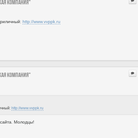
ская компания"
приличный:
http://www.vvppk.ru
ская компания"
ичный:
http://www.vvppk.ru
 сайта. Молодцы!