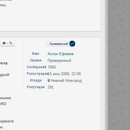
тно.
+
Имя
Антон Ефимов
Звание
Проверенный
уста
Сообщений
7060
Регистрация
15 июн 2009, 22:08
едной
Откуда
Нижний Новгород
Репутация
291
внению
 ОАО
формате
ы.