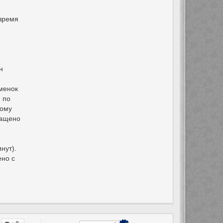
 время
н
именок
и по
ному
ращено
нут).
ено с