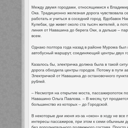
Между двумя городами, относящимися к Владимирс
Ока. Традиционно железная дорога чувствовала се
работать и учиться в соседний город. Вдобавок Н
Кулебак, где живет около ста тысяч жителей, а п
линия от Навашина до берега Оки, а дальше – пар
всем.
Однако полтора года назад в районе Мурома был 
автобусный маршрут, соединяющий центры двух гор
Казалось бы, электричка должна была в такой ситу
дорога обходила центры городов. Потому в пути ав
Электричкой от Навашина до остановочного пункта
рублей.
– Несмотря на открытие моста, пассажиропоток п
Навашино Ольга Павлова. – В месяц тут продаетс
большинство из которых – до Городской.
В некоторые дни июня из-за «окон» в ходу не все
интересы пассажиров, при этом к семи обычным д
без дополнительного подвижного состава. Просто 