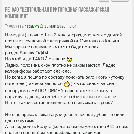
Re: ОАО "Центральная пригородная пассажирская
компания"
#859112
nataly-m
25 май 2026, 16:04
Намедни (в ночь с 1 на 2 мая) угораздило меня с дочкой
прокатиться ночной электричкой от Очаково до Калуги.
Мы заранее понимали - что это будет старая
раздолбанная ЭД4М.
Но чтобы да ТАКОЙ степени
Ладно, половина окон плотно не закрываются. Ладно,
калориферы работают еле-еле.
Но когда я пошла по составу поискать вагон хоть чуточку
потеплее (таковой нашелся
) - в головном вагоне
обнаружила НАПОЛОВИНУ наперекосяк открытую
наружную дверь, и вдребезги разбитое окно в салоне.
И что, такой состав дозволяется выпускать в рейс?
Но еще прикол: пока на улице был ночной дубак - топили
едва ощутимо.
А на подходе к Калуге (когда за окном уже стало +11 и ярко
светило солнце) из калорифера пёр такой жар -