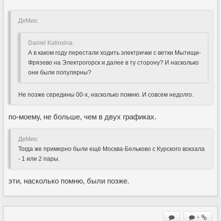
ДеМих:
Daniel Kalinxina:
А в каком году перестали ходить электрички с ветки Мытищи-
Фрязево на Электрогорск и далее в ту сторону? И насколько
они были популярны?
Не позже середины 00-х, насколько помню. И совсем недолго.
по-моему, не больше, чем в двух графиках.
ДеМих:
Тогда же примерно были ещё Москва-Бельково с Курского вокзала
- 1 или 2 пары.
эти, насколько помню, были позже.
+