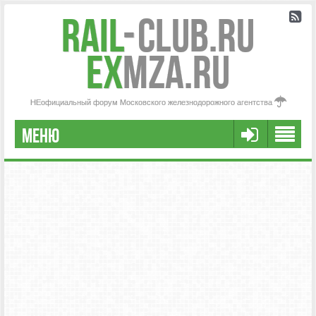
Rail
-
Club.RU
ex
MZA.RU
НЕофициальный форум Московского железнодорожного агентства
МЕНЮ
РЕГИСТРАЦИЯ
FAQ
НАША КОМАНДА
РАСШИРЕННЫЙ ПОИСК
СООБЩЕНИЯ БЕЗ ОТВЕТОВ