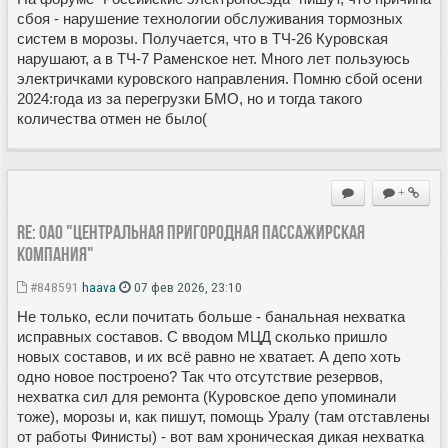
сбоя - нарушение технологии обслуживания тормозных
систем в морозы. Получается, что в ТЧ-26 Куровская
нарушают, а в ТЧ-7 Раменское нет. Много лет пользуюсь
электричками куровского направления. Помню сбой осени
2024:года из за перегрузки БМО, но и тогда такого
количества отмен не было(
+
Re: ОАО "Центральная пригородная пассажирская
компания"
#848591
haava
07 фев 2026, 23:10
Не только, если почитать больше - банальная нехватка
исправных составов. С вводом МЦД сколько пришло
новых составов, и их всё равно не хватает. А депо хоть
одно новое построено? Так что отсутствие резервов,
нехватка сил для ремонта (Куровское депо упоминали
тоже), морозы и, как пишут, помощь Уралу (там отставлены
от работы Финисты) - вот вам хроническая дикая нехватка