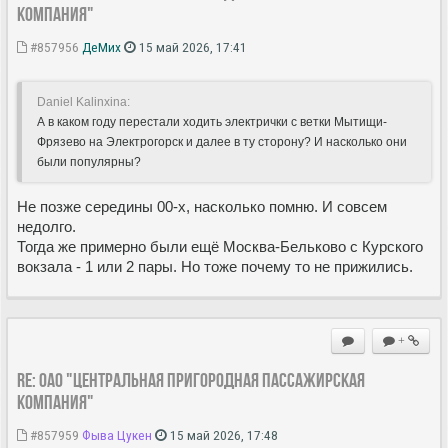
компания"
#857956
ДеМих
15 май 2026, 17:41
Daniel Kalinxina:
А в каком году перестали ходить электрички с ветки Мытищи-
Фрязево на Электрогорск и далее в ту сторону? И насколько они
были популярны?
Не позже середины 00-х, насколько помню. И совсем
недолго.
Тогда же примерно были ещё Москва-Бельково с Курского
вокзала - 1 или 2 пары. Но тоже почему то не прижились.
+
Re: ОАО "Центральная пригородная пассажирская
компания"
#857959
Фыва Цукен
15 май 2026, 17:48