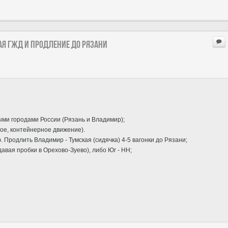
я ГЖД и продление до Рязани
ми городами России (Рязань и Владимир);
ое, контейнерное движение).
 Продлить Владимир - Тумская (сидячка) 4-5 вагонки до Рязани;
авая пробки в Орехово-Зуево), либо Юг - НН;