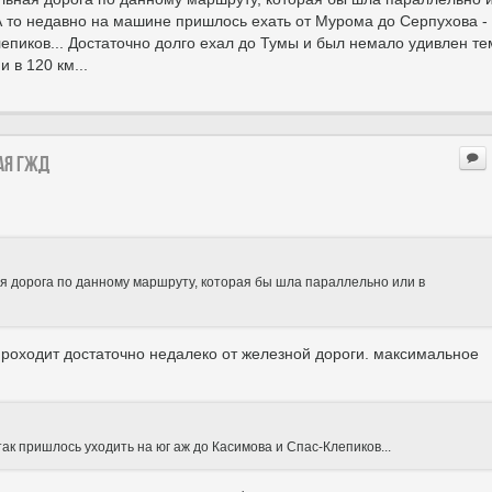
А то недавно на машине пришлось ехать от Мурома до Серпухова - 
епиков... Достаточно долго ехал до Тумы и был немало удивлен тем
 в 120 км...
ая ГЖД
ая дорога по данному маршруту, которая бы шла параллельно или в
проходит достаточно недалеко от железной дороги. максимальное
ак пришлось уходить на юг аж до Касимова и Спас-Клепиков...