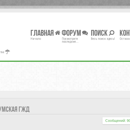
Главная
Форум
Поиск
Ко
Начало
Посмотрите
Весь поиск здесь!
Остава
последние...
тва
УМСКАЯ ГЖД
Сообщений: 9