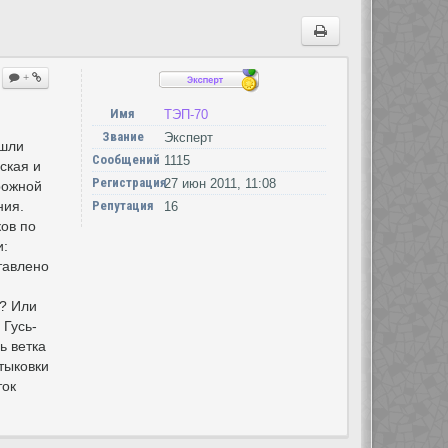
+
Имя
ТЭП-70
Звание
Эксперт
ошли
Сообщений
1115
ская и
Регистрация
27 июн 2011, 11:08
рожной
ния.
Репутация
16
ков по
и:
тавлено
т? Или
 Гусь-
ь ветка
тыковки
ток