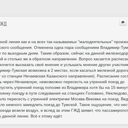
ГЖД
жной линии как и на всех так называемых "малодеятельных" произ
рского сообщения. Отменена одна пара сообщением Владимир-Тум
у по выходным дням. Таким образом, сейчас на данной железнодо
й и столько же в обратном направлении. Вопрос касается расписа
хочется высказать своё мнение и услышать мнение других участни
имир-Тумская возможна в 2 местах, если касаться железной дорог
т со станции Нечаевская Казанского направления). Расписание сос
ть через Нечаевскую, невозможно пересесть на утренний поезд до
пустить утренний поезд попозже из Владимира хотя бы на 15 мину
оянку поезду в пути следования на станциях Головино, Неклюдово,
о пересесть с утренней электрички Москва-Вековка на поезд. Вед
ло немного замедлить поезд до Тумской. Такое ощущение, что нес
езда возили воздух, и вслед за этим ГЖД заявит, что пассажиропо
 данной линии. Всё к этому идёт.