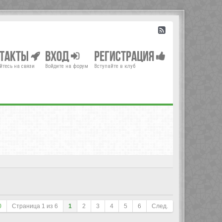
нтакты
Вход
Регистрация
йтесь на связи
Войдите на форум
Вступайте в клуб
0
Страница
1
из
6
1
2
3
4
5
6
След.