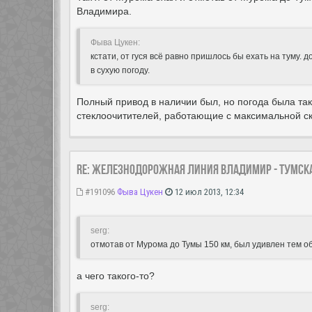
Владимира.
Фыва Цукен:
кстати, от гуся всё равно пришлось бы ехать на туму.
в сухую погоду.
Полный привод в наличии был, но погода была так
стеклоочитителей, работающие с максимальной ско
Re: Железнодорожная линия Владимир - Тумск
#191096
Фыва Цукен
12 июл 2013, 12:34
serg:
отмотав от Мурома до Тумы 150 км, был удивлен тем об
а чего такого-то?
serg: