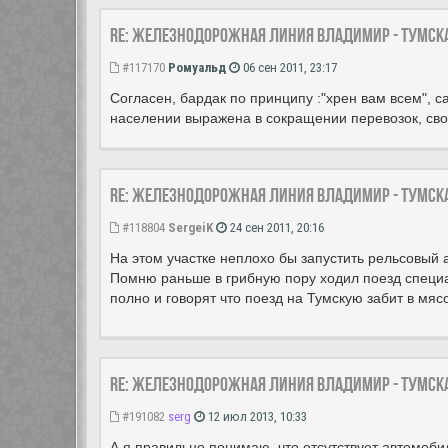
Re: Железнодорожная линия Владимир - Тумск
#117170
Ромуальд
06 сен 2011, 23:17
Согласен, бардак по принципу :"хрен вам всем", с
населении выражена в сокращении перевозок, свол
Re: Железнодорожная линия Владимир - Тумск
#118804
SergeiK
24 сен 2011, 20:16
На этом участке неплохо бы запустить рельсовый 
Помню раньше в грибную пору ходил поезд специа
полно и говорят что поезд на Тумскую забит в мяс
Re: Железнодорожная линия Владимир - Тумск
#191082
serg
12 июл 2013, 10:33
А я правильно понимаю, что отсутствует автомоб