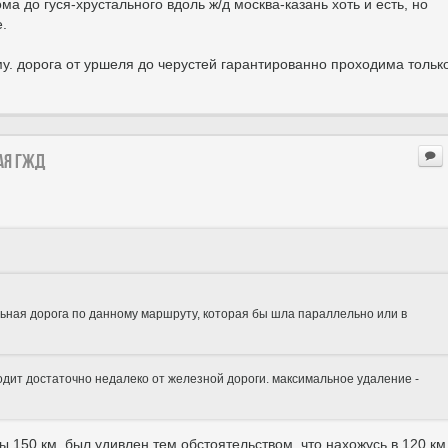
ома до гуся-хрустального вдоль ж/д москва-казань хоть и есть, но
е.
уму. дорога от уршеля до черустей гарантированно проходима тольк
ая ГЖД
льная дорога по данному маршруту, которая бы шла параллельно или в
одит достаточно недалеко от железной дороги. максимальное удаление -
 150 км, был удивлен тем обстоятельством, что нахожусь в 120 км