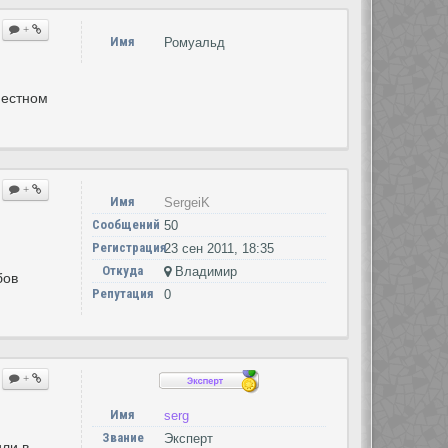
+
Имя
Ромуальд
местном
+
Имя
SergeiK
Сообщений
50
Регистрация
23 сен 2011, 18:35
Откуда
Владимир
бов
Репутация
0
+
Имя
serg
Звание
Эксперт
или в