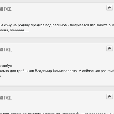
ая ГЖД
ам езжу на родину предков под Касимов - получается что забота о 
очи, блинннн.....
ая ГЖД
автобус.
льно для грибников Владимир-Комиссаровка. А сейчас как раз гри
о.
ая ГЖД
ильная дорога по данному маршруту, которая бы шла параллельно 