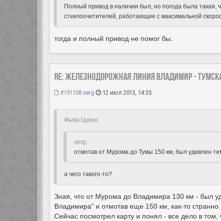
Полный привод в наличии был, но погода была такая, ч
стеклоочитителей, работающие с максимальной скорост
тогда и полный привод не помог бы.
Re: Железнодорожная линия Владимир - Тумск
#191108
serg
12 июл 2013, 14:35
Фыва Цукен:
serg:
отмотав от Мурома до Тумы 150 км, был удивлен те
а чего такого-то?
Зная, что от Мурома до Владимира 130 км - был уд
Владимира" и отмотав еще 150 км, как-то странно 
Сейчас посмотрел карту и понял - все дело в том,