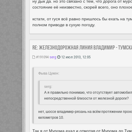
ну дык да. но это связано с тем, что дорога от мур
состояние её неизвестно, скорей всего, оно плохо
кстати, от гуся всё равно пришлось бы ехать на т
полном приводе в сухую погоду.
Re: Железнодорожная линия Владимир - Тумск
#191094
serg
12 июл 2013, 12:05
Фыва Цукен:
serg:
А я правильно понимаю, что отсутствует автомоби
непосредственной близости от железной дороги?
нет, шоссе владимир-рязань на всём протяжении прох
километров 10.
Так я от Мурома ехал и отмотав от Мурома до Тумы