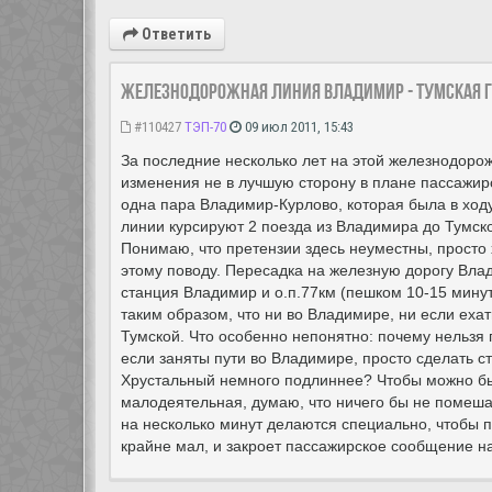
Ответить
Железнодорожная линия Владимир - Тумская 
#110427
ТЭП-70
09 июл 2011, 15:43
За последние несколько лет на этой железнодоро
изменения не в лучшую сторону в плане пассажи
одна пара Владимир-Курлово, которая была в ход
линии курсируют 2 поезда из Владимира до Тумско
Понимаю, что претензии здесь неуместны, просто 
этому поводу. Пересадка на железную дорогу Влад
станция Владимир и о.п.77км (пешком 10-15 мину
таким образом, что ни во Владимире, ни если еха
Тумской. Что особенно непонятно: почему нельзя 
если заняты пути во Владимире, просто сделать ст
Хрустальный немного подлиннее? Чтобы можно был
малодеятельная, думаю, что ничего бы не помеша
на несколько минут делаются специально, чтобы по
крайне мал, и закроет пассажирское сообщение на