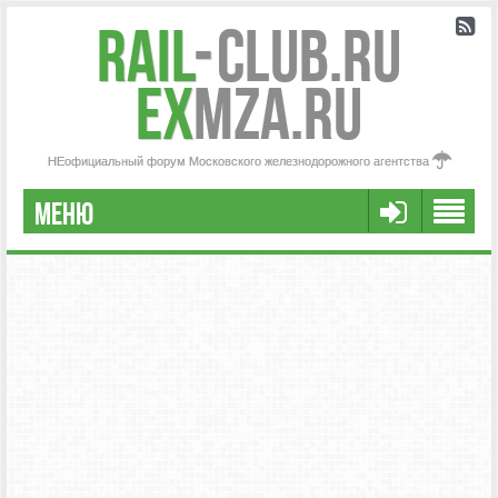
Rail
-
Club.RU
ex
MZA.RU
НЕофициальный форум Московского железнодорожного агентства
МЕНЮ
РЕГИСТРАЦИЯ
FAQ
НАША КОМАНДА
РАСШИРЕННЫЙ ПОИСК
СООБЩЕНИЯ БЕЗ ОТВЕТОВ