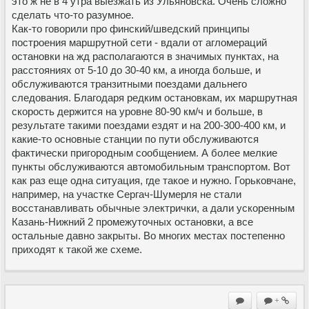
это ж не в 4 утра выезжать из Ульяновска. Очень сложно
сделать что-то разумное.
Как-то говорили про финский/шведский принципы
построения маршрутной сети - вдали от агломераций
остановки на жд располагаются в значимых пунктах, на
расстояниях от 5-10 до 30-40 км, а иногда больше, и
обслуживаются транзитными поездами дальнего
следования. Благодаря редким остановкам, их маршрутная
скорость держится на уровне 80-90 км/ч и больше, в
результате такими поездами ездят и на 200-300-400 км, и
какие-то основные станции по пути обслуживаются
фактически пригородным сообщением. А более мелкие
пункты обслуживаются автомобильным транспортом. Вот
как раз еще одна ситуация, где такое и нужно. Горьковчане,
например, на участке Сергач-Шумерля не стали
восстанавливать обычные электрички, а дали ускоренным
Казань-Нижний 2 промежуточных остановки, а все
остальные давно закрыты. Во многих местах постепенно
приходят к такой же схеме.
+