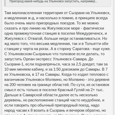
Пригород какой-нибудь на Ульяновск запустить, например...
Там малонаселенная территория от Сызрани на Ульяновск,
и медленная ж-д, и насколько я помню, в принципе всегда
было очень мало пригородных поездов. То же можно
сказать и про линию на Жигулевское море - фактически
одна промежуточная станция в поселке Междуреченск, и
Жигулевск с Отвагой, больше негде останавливаться. Но
жд мало того, что весьма медленная, так и в Тольятти обе
станции у черта на рогах. А в сторону Саратова - еще хуже.
С Ульяновском-Сызранью что толковое если делать, то
запустить Орлан-экспресс Ульяновск-Самара. До
Сызрани-1, если поднапрячься, часа за 2,5 доедет, там за
10 мин меняем кабину, и за 1:50 доезжаем до Самары. В 7
из Ульяновска, в 17 из Самары. Когда-то ходил тепловоз с
вагончиком Ульяновск-Молвино, но Молвино - это деревня
на 200 человек на границе областей. По сути, из остановок
смысл есть только в поселке Красный Гуляй на 2+ тыс.
Дальше в Самарской области далее есть несколько
деревень, но расположение станций часто неудобное, и
если говорить про обычный пригородный поезд, надо
народ часам к 8 возить в Сызрань и вечером обратно, но