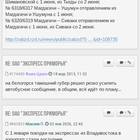
Шимановской с 1 июня, из Тыгды со 2 июня;
№ 6318/6317 Магдагачи – Ушумун отправлением из
Магдагачи и Ушумуна с 1 июня;
№ 6320/6319 Магдагачи – Сиваки отправлением из
Магдагачи с 1 июня, из Сиваки со 2 июня.
http://zabzd.rzd.ru/news/public/zabzd?S ... &id=108735
Re: ОАО "Экспресс Приморья"
+
#174400
Фыва Цукен
18 мар 2013, 11:32
на белогорск тамошний губер решил резко усилить
автобусное сообщение. в общем, всё идёт по плану...
Re: ОАО "Экспресс Приморья"
+
#845853
Максим П.
02 янв 2026, 22:40
С 1 января поездки на экспрессах из Владивостока в
аэропорт стали доступнее.