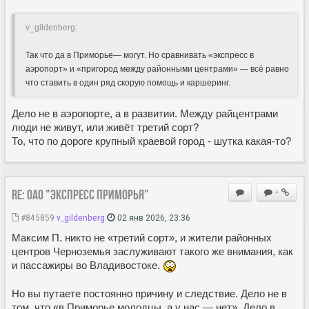
v_gildenberg:
Так что да в Приморье— могут. Но сравнивать «экспресс в
аэропорт» и «пригород между районными центрами» — всё равно
что ставить в один ряд скорую помощь и каршеринг.
Дело не в аэропорте, а в развитии. Между райцентрами
люди не живут, или живëт третий сорт?
То, что по дороге крупный краевой город - шутка какая-то?
Re: ОАО "Экспресс Приморья"
+
#845859
v_gildenberg
02 янв 2026, 23:36
Максим П. никто не «третий сорт», и жители районных
центров Черноземья заслуживают такого же внимания, как
и пассажиры во Владивостоке.
Но вы путаете постоянно причину и следствие. Дело не в
том, что «в Приморье молодцы, а у нас — нет». Дело в