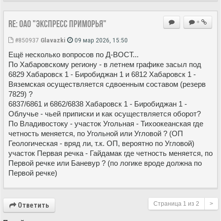
Re: ОАО "Экспресс Приморья"
+
#850937
Glavazki
09 мар 2026, 15:50
Ещё несколько вопросов по Д-ВОСТ...
По Хабаровскому региону - в летнем графике засыл под
6829 Хабаровск 1 - Биробиджан 1 и 6812 Хабаровск 1 -
Вяземская осуществляется сдвоенным составом (резерв
7829) ?
6837/6861 и 6862/6838 Хабаровск 1 - Биробиджан 1 -
Облучье - чьей приписки и как осуществляется оборот?
По Владивостоку - участок Угольная - Тихоокеанская где
четность меняется, по Угольной или Угловой ? (ОП
Геологическая - вряд ли, т.к. ОП, вероятно по Угловой)
участок Первая речка - Гайдамак где четность меняется, по
Первой речке или Баневур ? (по логике вроде должна по
Первой речке)
Страница
1
из
2
>
Ответить