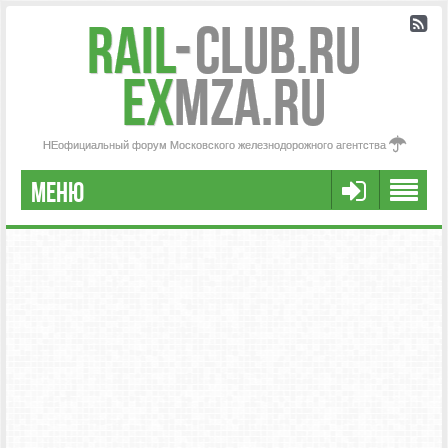
Rail
-
Club.RU
ex
MZA.RU
НЕофициальный форум Московского железнодорожного агентства
МЕНЮ
РЕГИСТРАЦИЯ
FAQ
НАША КОМАНДА
РАСШИРЕННЫЙ ПОИСК
СООБЩЕНИЯ БЕЗ ОТВЕТОВ