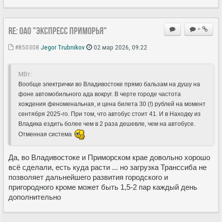
Re: ОАО "Экспресс Приморья"
+
#850308
Jegor Trubnikov
02 мар 2026, 09:22
МВт:
Вообще электрички во Владивостоке прямо бальзам на душу на
фоне автомобильного ада вокруг. В черте городе частота
хождения феноменальная, и цена билета 30 (!) рублей на момент
сентября 2025-го. При том, что автобус стоит 41. И в Находку из
Владика ездить более чем в 2 раза дешевле, чем на автобусе.
Отменная система
Да, во Владивостоке и Приморском крае довольно хорошо
всё сделали, есть куда расти ... но загрузка Транссиба не
позволяет дальнейшего развития городского и
пригородного кроме может быть 1,5-2 пар каждый день
дополнительно