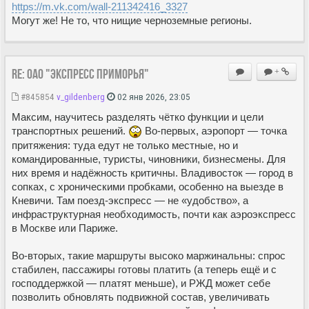
https://m.vk.com/wall-211342416_3327
Могут же! Не то, что нищие черноземные регионы.
Re: ОАО "Экспресс Приморья"
+
#845854
v_gildenberg
02 янв 2026, 23:05
Максим, научитесь разделять чётко функции и цели
транспортных решений.
Во-первых, аэропорт — точка
притяжения: туда едут не только местные, но и
командированные, туристы, чиновники, бизнесмены. Для
них время и надёжность критичны. Владивосток — город в
сопках, с хроническими пробками, особенно на выезде в
Кневичи. Там поезд-экспресс — не «удобство», а
инфраструктурная необходимость, почти как аэроэкспресс
в Москве или Париже.
Во-вторых, такие маршруты высоко маржинальны: спрос
стабилен, пассажиры готовы платить (а теперь ещё и с
господдержкой — платят меньше), и РЖД может себе
позволить обновлять подвижной состав, увеличивать