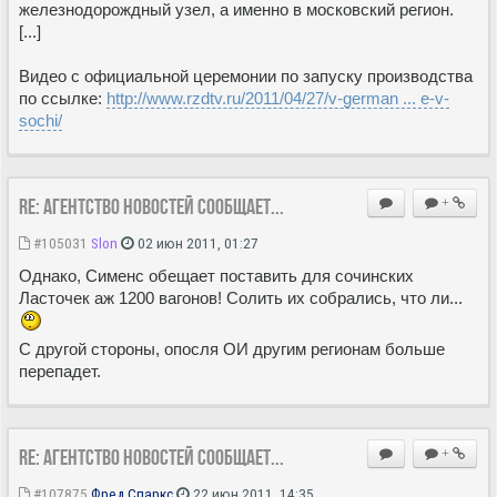
железнодорождный узел, а именно в московский регион.
[...]
Видео c официальной церемонии по запуску производства
по ссылке:
http://www.rzdtv.ru/2011/04/27/v-german ... e-v-
sochi/
Re: Агентство новостей сообщает...
+
#105031
Slon
02 июн 2011, 01:27
Однако, Сименс обещает поставить для сочинских
Ласточек аж 1200 вагонов! Солить их собрались, что ли...
С другой стороны, опосля ОИ другим регионам больше
перепадет.
Re: Агентство новостей сообщает...
+
#107875
Фред Спаркс
22 июн 2011, 14:35