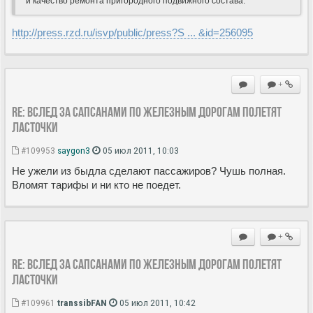
и качество ремонта пригородного подвижного состава.
http://press.rzd.ru/isvp/public/press?S ... &id=256095
+
Re: Вслед за Сапсанами по железным дорогам полетят
Ласточки
#109953
saygon3
05 июл 2011, 10:03
Не ужели из быдла сделают пассажиров? Чушь полная.
Вломят тарифы и ни кто не поедет.
+
Re: Вслед за Сапсанами по железным дорогам полетят
Ласточки
#109961
transsibFAN
05 июл 2011, 10:42