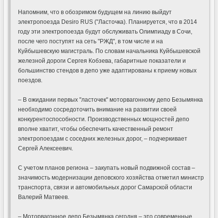
Напомним, что в обозримом будущем на линию выйдут
электропоезда Desiro RUS ("Ласточка). Планируется, что в 2014
году эти электропоезда будут обслуживать Олимпиаду в Сочи,
после чего поступят на сеть "РЖД", в том числе и на
Куйбышевскую магистраль. По словам начальника Куйбышевской
железной дороги Сергея Кобзева, габаритные показатели и
большинство стендов в депо уже адаптированы к приему новых
поездов.
– В ожидании первых "ласточек" моторвагонному депо Безымянка
необходимо сосредоточить внимание на развитии своей
конкурентоспособности. Производственных мощностей депо
вполне хватит, чтобы обеспечить качественный ремонт
электропоездам с соседних железных дорог, – подчеркивает
Сергей Алексеевич.
С учетом планов региона – закупать новый подвижной состав –
значимость модернизации деповского хозяйства отметил министр
транспорта, связи и автомобильных дорог Самарской области
Валерий Матвеев.
– Моторвагонное депо Безымянка сегодня – это современные