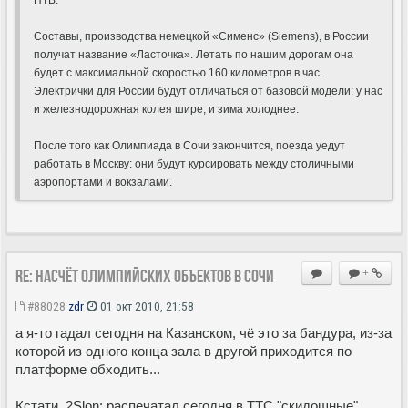
Составы, производства немецкой «Сименс» (Siemens), в России
получат название «Ласточка». Летать по нашим дорогам она
будет с максимальной скоростью 160 километров в час.
Электрички для России будут отличаться от базовой модели: у нас
и железнодорожная колея шире, и зима холоднее.
После того как Олимпиада в Сочи закончится, поезда уедут
работать в Москву: они будут курсировать между столичными
аэропортами и вокзалами.
Re: насчёт олимпийских объектов в сочи
+
#88028
zdr
01 окт 2010, 21:58
а я-то гадал сегодня на Казанском, чё это за бандура, из-за
которой из одного конца зала в другой приходится по
платформе обходить...
Кстати. 2Slon: распечатал сегодня в ТТС "скидошные"