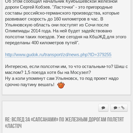
Об этом сообщил начальник Куйбышевской железной
дороги Сергей Кобзев. "Ласточки" - это пригородные
составы российско-германского производства, которые
развивают скорость до 160 километров в час. В
Ульяновскую область они поступят из Сочи после
Олимпиады 2014 года. На ней будет задействовано
полсотни таких поездов. Уже сегодня на КбшЖД для этого
переделаны 400 километров путей".
http://www.gudok.ru/transport/zd/news.php?ID=379255
Интересно, если полсотни им, то что остальным-то? Шиш с
маслом? 1,5 поезда хотя бы на Мосузел?
Ну а коли упомянут сам Ульяновск, то под проект надо
срочно паутину вешать!
+
Re: Вслед за «Сапсанами» по железным дорогам полетят
«Ласточ