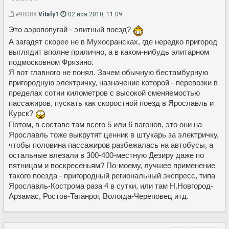
#90088
Vitaly1
02 ноя 2010, 11:09
Это аэропопугай - элитный поезд?
А загадят скорее не в Мухосрансках, где нередко пригород
выглядит вполне прилично, а в каком-нибудь элитарном
подмосковном Фрязино.
Я вот главного не понял. Зачем обычную бестамбурную
пригородную электричку, назначение которой - перевозки в
пределах сотни километров с высокой сменяемостью
пассажиров, пускать как скоростной поезд в Ярославль и
Курск?
Потом, в составе там всего 5 или 6 вагонов, это они на
Ярославль тоже выкрутят ценник в штукарь за электричку,
чтобы половина пассажиров разбежалась на автобусы, а
остальные влезали в 300-400-местную Дезиру даже по
пятницам и воскресеньям? По-моему, лучшее применение
такого поезда - пригородный региональный экспресс, типа
Ярославль-Кострома раза 4 в сутки, или там Н.Новгород-
Арзамас, Ростов-Таганрог, Вологда-Череповец итд.