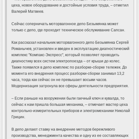
цеха, новое оборудование и достойные условия труда, – отметил
Валерий Матвеев.
Сейчас соперничать моторвагонное депо Безымянка может
только с депо, где проходит техническое обслуживание Сапсан.
Как рассказал начальник моторвагонного депо Безымянка Сергей
Романычев, установлен и введен в эксплуатацию диагностический
комплекс "Компакс-Экспресс", который позволяет проводить
диагностику всех систем электропоезда – от крыши до колес.
Также появился в депо комплекс по разборке-сборке тележек. До
момента его внедрения процесс разборки-сборки занимал 13,2
часа, тогда как сейчас он не превышает восьми часов.
Модернизация затронула все сферы деятельности предприятия.
– Если раньше на вооружении были гаечный ключ и кувалда, то
сейчас к нам пришла большая механика, – отмечает мастер цеха
контрольно-измерительных приборов и электромеханики Николай
Грицин.
В депо делают ставку на внедрение методов бережливого
производства, менеджмента качества и одну из ее составляющих