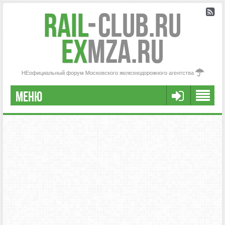
Rail
-
Club.RU
ex
MZA.RU
НЕофициальный форум Московского железнодорожного агентства
МЕНЮ
РЕГИСТРАЦИЯ
FAQ
НАША КОМАНДА
РАСШИРЕННЫЙ ПОИСК
СООБЩЕНИЯ БЕЗ ОТВЕТОВ