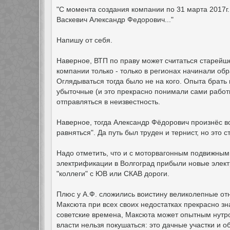
"С момента создания компании по 31 марта 2017
Васкевич Александр Федорович..."
Напишу от себя.
Наверное, ВТП по праву может считаться старейш
компании только - только в регионах начинали об
Оглядываться тогда было не на кого. Опыта брать 
убыточные (и это прекрасно понимали сами работ
отправляться в неизвестность.
Наверное, тогда Александр Фёдорович произнёс в
равняться". Да путь был труден и тернист, но это с
Надо отметить, что и с моторвагонным подвижным
электрификации в Волгоград прибыли новые элект
"коллеги" с ЮВ или СКАВ дороги.
Плюс у А.Ф. сложились воистину великолепные от
Максюта при всех своих недостатках прекрасно зн
советские времена, Максюта может опытным нутро
власти нельзя покушаться: это дачные участки и о