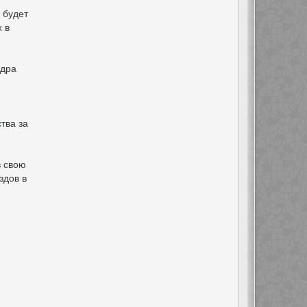
 будет
 в
ндра
тва за
в свою
здов в