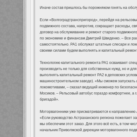
Иначе состав пришлось бы порожняком гонять на обслу
Если «Волгоградтранспригород», перейдя на рельсовы
подвижного состава, напротив, сокращает расходы, с
договор на обслуживание и ремонт старого подвижного
по экономике и финансам Дмитрий Швиденко. – Все ра
самостоятельно. РА1 обслужат штатные слесари и лок
своими силами будем выполнять и капитальный ремон
Технологию капитального ремонта РА1 осваивают спец
производить не только для собственных нужд, но и дл
выполнять капитальный ремонт РА2 в деповских услов
машиностроительном заводе). «Мы сможем запускать л
локомотивами, – сказал ведущий инженер по безопасн
Мосиков. – Рельсовый автобус гораздо комфортнее, а 
бригадой».
Моторвагонники уже присматриваются к направлению А
«Если руководство Астраханского региона пожелает 
мы обеспечим этот заказ. Для этого всё есть, в том ч
начальник Приволжской дирекции моторвагонного под