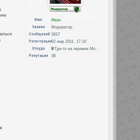
.
нию
Имя
Иван
Звание
Модератор
ваться
Сообщений
3657
и
Регистрация
02 мар 2011, 17:10
Откуда
Где-то на окраине Москвы
Репутация
38
в