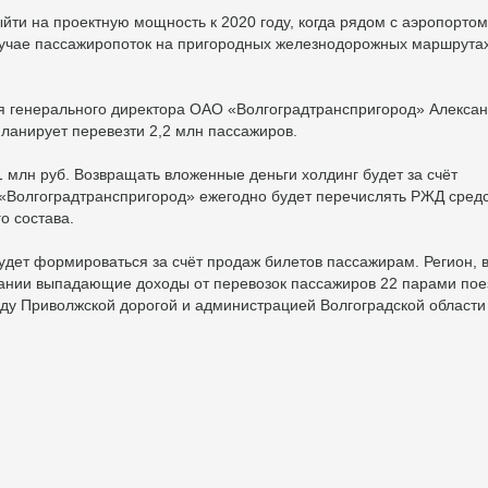
йти на проектную мощность к 2020 году, когда рядом с аэропортом
лучае пассажиропоток на пригородных железнодорожных маршрутах
еля генерального директора ОАО «Волгоградтранспригород» Алекса
ланирует перевезти 2,2 млн пассажиров.
 млн руб. Возвращать вложенные деньги холдинг будет за счёт
 «Волгоградтранспригород» ежегодно будет перечислять РЖД средс
о состава.
удет формироваться за счёт продаж билетов пассажирам. Регион, 
пании выпадающие доходы от перевозок пассажиров 22 парами пое
ду Приволжской дорогой и администрацией Волгоградской области