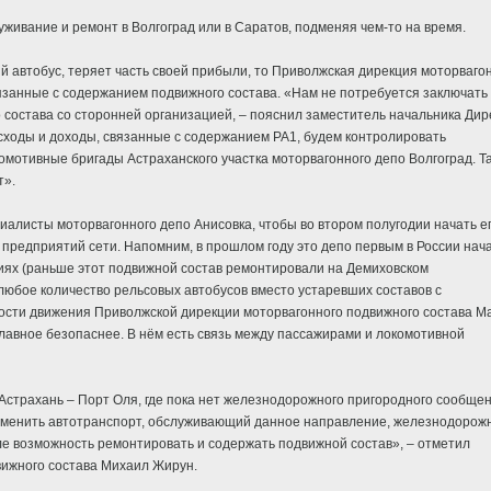
живание и ремонт в Волгоград или в Саратов, подменяя чем-то на время.
й автобус, теряет часть своей прибыли, то Приволжская дирекция моторваго
вязанные с содержанием подвижного состава. «Нам не потребуется заключать
 состава со сторонней организацией, – пояснил заместитель начальника Дир
сходы и доходы, связанные с содержанием РА1, будем контролировать
омотивные бригады Астраханского участка моторвагонного депо Волгоград. Т
т».
иалисты моторвагонного депо Анисовка, чтобы во втором полугодии начать е
я предприятий сети. Напомним, в прошлом году это депо первым в России нач
иях (раньше этот подвижной состав ремонтировали на Демиховском
юбое количество рельсовых автобусов вместо устаревших составов с
ости движения Приволжской дирекции моторвагонного подвижного состава М
главное безопаснее. В нём есть связь между пассажирами и локомотивной
страхань – Порт Оля, где пока нет железнодорожного пригородного сообщен
заменить автотранспорт, обслуживающий данное направление, железнодорож
исле возможность ремонтировать и содержать подвижной состав», – отметил
вижного состава Михаил Жирун.