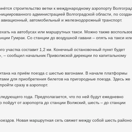
чнётся строительство ветки к международному аэропорту Волгоград
 инициированного администрацией Волгоградской области, по созда
 авиационный, автомобильный и железнодорожный транспорт.
ехать на автобусах или маршрутных такси. Можно также воспользо
нции Гумрак. Со станции до воздушной гавани – опять на такси ил
 участка составит 1,2 км. Конечный остановочный пункт будет
», – сообщил начальник Приволжской дирекции по капитальному
итана на приём поезда с шестью вагонами. В начале платформы
тами для приобретения билетов на пригородные поезда. Здесь же
пройти сразу в аэропорт.
следующего года. Предполагается, что по ней будут ежедневно
р пойдут от аэропорта до станции Волжский, шесть – до станции
поездов. Новая маршрутная сеть свяжет между собой шесть районо