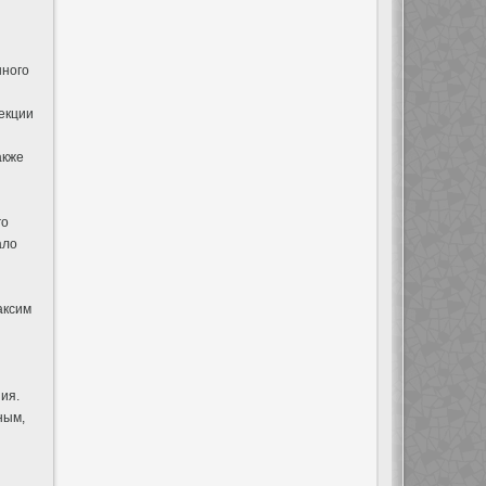
нного
екции
акже
го
ало
аксим
ия.
ным,