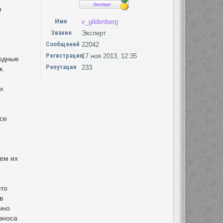
я
Имя
v_gildenberg
Звание
Эксперт
Сообщений
22042
Регистрация
17 ноя 2013, 12:35
родные
Репутация
233
к.
и
се
ем их
что
в
чно
азноса