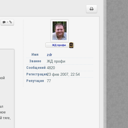
+
Имя
zdr
Звание
ЖД профи
Сообщений
4820
Регистрация
23 фев 2007, 22:54
кой
Репутация
77
ал
ское
 тяге,