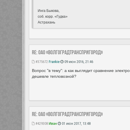
Инга Быкова,
соб. корр. «Гудка»
Астрахань
Re: ОАО «Волгоградтранспригород»
#375672
Frankie
09 июн 2016, 21:46
Вопрос "в тему": а как выглядит сравнение электр
дешевле тепловозной?
Re: ОАО «Волгоградтранспригород»
#429308
Иван
01 июн 2017, 13:48