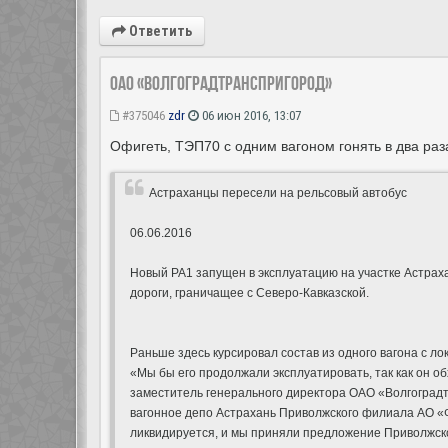
Ответить
ОАО «Волгоградтранспригород»
#375046
zdr
06 июн 2016, 13:07
Офигеть, ТЭП70 с одним вагоном гонять в два ра
Астраханцы пересели на рельсовый автобус
06.06.2016
Новый РА1 запущен в эксплуатацию на участке Астра
дороги, граничащее с Северо-Кавказской.
Раньше здесь курсировал состав из одного вагона с л
«Мы бы его продолжали эксплуатировать, так как он об
заместитель генерального директора ОАО «Волгоградт
вагонное депо Астрахань Приволжского филиала АО «Ф
ликвидируется, и мы приняли предложение Приволжско