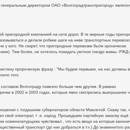
г. генеральным директором ОАО «Волгоградтранспригород» являлс
ей пригородной компанией на сети дорог. В те жирные годы приго
разовываться и делали робкие шаги на ниве транспортных перевозо
не у кого. Не секрет, что пригородные перевозки были хронически
ники). Тем более, не хотелось покидать уютное гнездо мамы -РЖД 
оистину пророческую фразу : "Мы будем первыми, на нас должны в
тоило того.
 составом Волгограду повезло больше чем другим. В рамках
рички в 2002 и 2003 годах, которые явно смотрелись выигрышнее ч
ношения с тогдашним губернатором области Максютой. Скажу так, 
ал свой электорат, т .е. народ. Прошедшим партийную закалку ещё 
м номенклатурщика чувствовал , что есть вещи на которые канони
бщественный транспорт (до них добраться в т.ч.) До знаменитого р