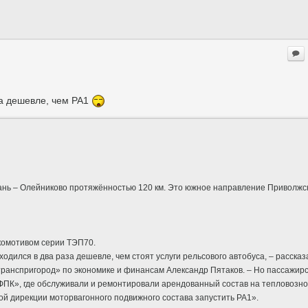
за дешевле, чем РА1
хань – Олейниково протяжённостью 120 км. Это южное направление Приволжс
окомотивом серии ТЭП70.
ходился в два раза дешевле, чем стоят услуги рельсового автобуса, – рассказ
ранспригород» по экономике и финансам Александр Пятаков. – Но пассажир
ПК», где обслуживали и ремонтировали арендованный состав на тепловозной
й дирекции моторвагонного подвижного состава запустить РА1».