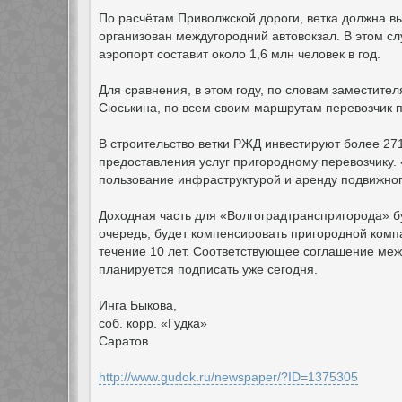
По расчётам Приволжской дороги, ветка должна вы
организован междугородний автовокзал. В этом с
аэропорт составит около 1,6 млн человек в год.
Для сравнения, в этом году, по словам заместит
Сюськина, по всем своим маршрутам перевозчик п
В строительство ветки РЖД инвестируют более 271
предоставления услуг пригородному перевозчику.
пользование инфраструктурой и аренду подвижног
Доходная часть для «Волгоградтранспригорода» б
очередь, будет компенсировать пригородной ком
течение 10 лет. Соответствующее соглашение меж
планируется подписать уже сегодня.
Инга Быкова,
соб. корр. «Гудка»
Саратов
http://www.gudok.ru/newspaper/?ID=1375305