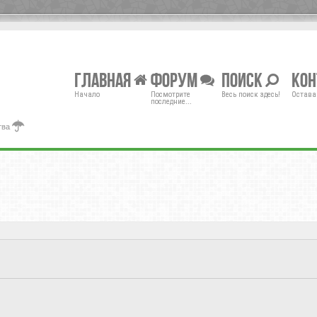
Главная
Форум
Поиск
Ко
Начало
Посмотрите
Весь поиск здесь!
Остава
последние...
тва