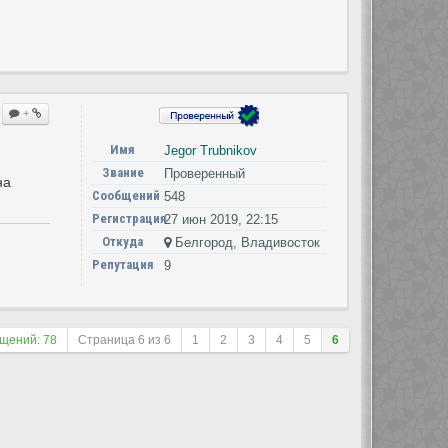
+
Имя
Jegor Trubnikov
Звание
Проверенный
на
Сообщений
548
Регистрация
27 июн 2019, 22:15
Откуда
Белгород, Владивосток
Репутация
9
щений: 78
Страница
6
из
6
1
2
3
4
5
6