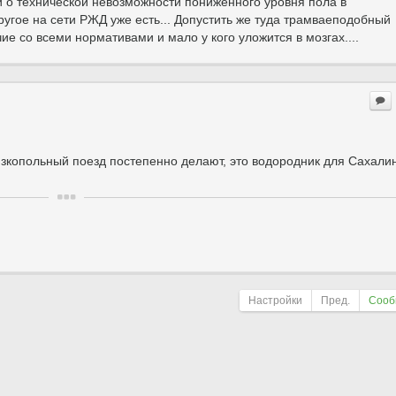
 о технической невозможности пониженного уровня пола в
ругое на сети РЖД уже есть... Допустить же туда трамваеподобный
е со всеми нормативами и мало у кого уложится в мозгах....
изкопольный поезд постепенно делают, это водородник для Сахали
Настройки
Пред.
Сооб