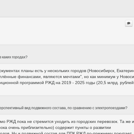
в каких городах?
ументах планы есть у нескольких городов (Новосибирск, Екатерин
реплённые финансами, являются мечтами", но как минимум у Новос
иционной программой РЖД на 2019 - 2025 годы (20,5 млрд. рублей
 перспективный вид подвижного состава, по сравнению с электропоездами?
о РЖД пока не стремится уходить из городских перевозок. Та же 
пока очень приблизительно) содержит пункты о развитии
одов. Ну и подвижной состав для ППК РЖД по-прежнему покупает