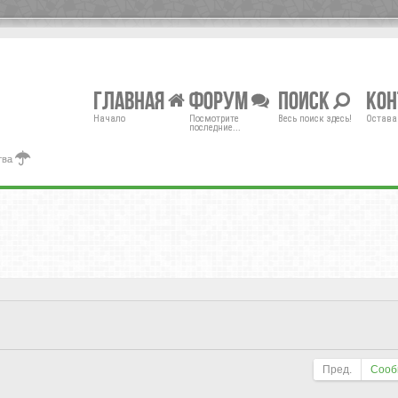
Главная
Форум
Поиск
Ко
Начало
Посмотрите
Весь поиск здесь!
Остава
последние...
тва
Пред.
Сооб