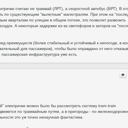
ктрички считаю не трамвай (ЛРТ), а скоростной автобус (БРТ). В о
ть по существующим "вылетным" магистралям. При этом на "после
вым кварталам по улицам в общем потоке, это позволит развозить
есадок. А некоторые задержки из-за светофоров и заторов на "пос
яд преимуществ (более стабильный и устойчивый к непогоде, в ко
ательный для пассажиров), чтобы было оправдано от него отказыв
о пассажирская инфраструктура уже есть.
й" электричке можно было бы рассмотреть систему tram-train
движется по трамвайным путям, а в пригороды - по железнодорожн
льности это уж точно ненаучная фантастика.