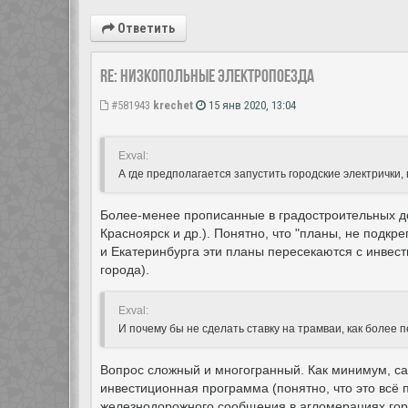
Ответить
Re: Низкопольные электропоезда
#581943
krechet
15 янв 2020, 13:04
Exval:
А где предполагается запустить городские электрички, 
Более-менее прописанные в градостроительных док
Красноярск и др.). Понятно, что "планы, не подк
и Екатеринбурга эти планы пересекаются с инвест
города).
Exval:
И почему бы не сделать ставку на трамваи, как более
Вопрос сложный и многогранный. Как минимум, сам
инвестиционная программа (понятно, что это всё 
железнодорожного сообщения в агломерациях гор