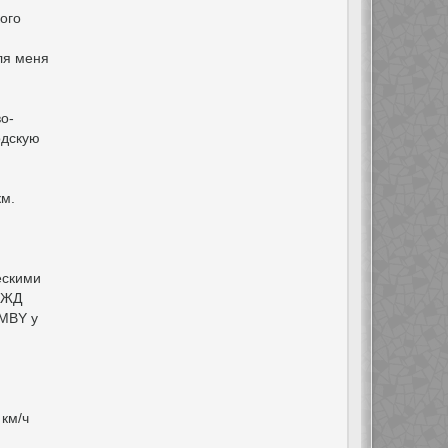
кого
ля меня
о-
одскую
км.
ескими
х ЖД
IMBY у
 км/ч