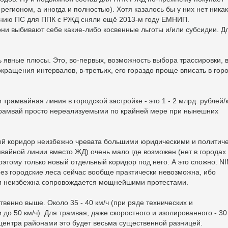
 регионом, а иногда и полностью). Хотя казалось бы у них нет ника
лению ПС для ППК с РЖД сняли ещё 2013-м году ЕМНИП.
ни выбивают себе какие-либо косвенные льготы и/или субсидии. Д
ь явные плюсы. Это, во-первых, возможность выбора трассировки, в
окращения интервалов, в-третьих, его гораздо проще вписать в гор
рамвайная линия в городской застройке - это 1 - 2 млрд. рублей/
 трамвай просто нереализуемыми по крайней мере при нынешних
вый коридор неизбежно чревата большими юридическими и политич
мвайной линии вместо ЖД) очень мало где возможен (нет в города
Поэтому только новый отдельный коридор под него. А это сложно. N
ез городские леса сейчас вообще практически невозможна, ибо
 и неизбежна сопровождается мощнейшими протестами.
ственно выше. Около 35 - 40 км/ч (при ряде технических и
о 50 км/ч). Для трамвая, даже скоростного и изолированного - 30
т центра районами это будет весьма существенной разницей.