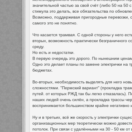
значительной частью за свой счёт (либо 50 на 50 с
стимула это делать, все обязательства по обнов
Возможно, поддерживая пригородные перевозки, о
самого это не понятно.
Что касается трамвая. С одной стороны у него ест
вторых, возможность практически безграничного с
среду.
Но есть и недостатки.
В первую очередь это дорого. По нынешним ценам т
Одно это делает планы по замене электрички на
бюджетах.
Во-вторых, необходимость выделять для него но
сложностями. "Пермский вариант" (прокладка тра
путей. от которых РЖД так бы легко отказалась). 
наших людей очень силён, а прокладка трассы чер
воспринимается большинством крайне негативно
Ну и в третьих, всё же скорость у электрички суще
организационных мер теоретически можно довести д
потолок. При связи с удалёнными на 30 - 50 км о