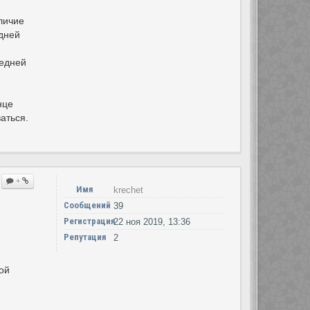
тличие
дней
ледней
нце
аться.
+
Имя
krechet
Сообщений
39
Регистрация
22 ноя 2019, 13:36
Репутация
2
ой