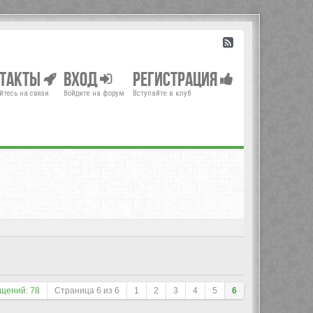
нтакты
Вход
Регистрация
йтесь на связи
Войдите на форум
Вступайте в клуб
щений: 78
Страница
6
из
6
1
2
3
4
5
6