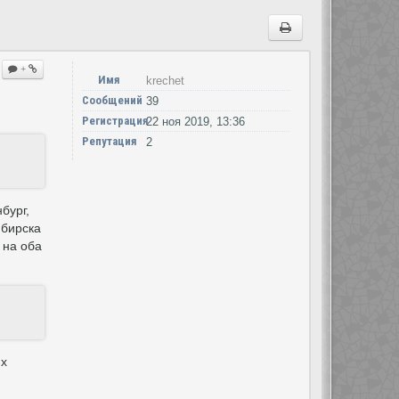
+
Имя
krechet
Сообщений
39
Регистрация
22 ноя 2019, 13:36
Репутация
2
бург,
ибирска
 на оба
их