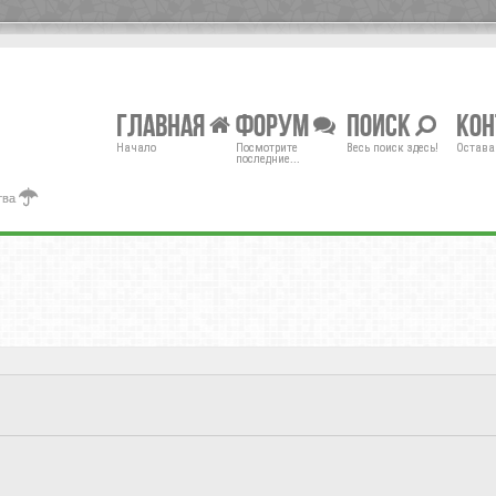
Главная
Форум
Поиск
Ко
Начало
Посмотрите
Весь поиск здесь!
Остава
последние...
тва