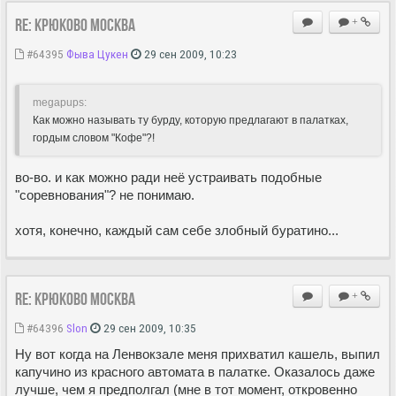
Re: Крюково Москва
+
#64395
Фыва Цукен
29 сен 2009, 10:23
megapups:
Как можно называть ту бурду, которую предлагают в палатках,
гордым словом "Кофе"?!
во-во. и как можно ради неё устраивать подобные
"соревнования"? не понимаю.
хотя, конечно, каждый сам себе злобный буратино...
Re: Крюково Москва
+
#64396
Slon
29 сен 2009, 10:35
Ну вот когда на Ленвокзале меня прихватил кашель, выпил
капучино из красного автомата в палатке. Оказалось даже
лучше, чем я предполгал (мне в тот момент, откровенно