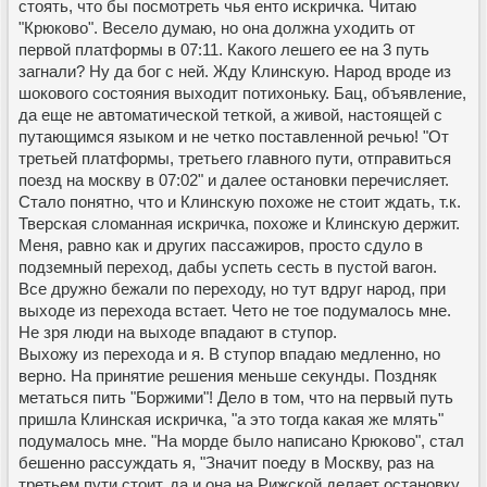
стоять, что бы посмотреть чья енто искричка. Читаю
"Крюково". Весело думаю, но она должна уходить от
первой платформы в 07:11. Какого лешего ее на 3 путь
загнали? Ну да бог с ней. Жду Клинскую. Народ вроде из
шокового состояния выходит потихоньку. Бац, объявление,
да еще не автоматической теткой, а живой, настоящей с
путающимся языком и не четко поставленной речью! "От
третьей платформы, третьего главного пути, отправиться
поезд на москву в 07:02" и далее остановки перечисляет.
Стало понятно, что и Клинскую похоже не стоит ждать, т.к.
Тверская сломанная искричка, похоже и Клинскую держит.
Меня, равно как и других пассажиров, просто сдуло в
подземный переход, дабы успеть сесть в пустой вагон.
Все дружно бежали по переходу, но тут вдруг народ, при
выходе из перехода встает. Чето не тое подумалось мне.
Не зря люди на выходе впадают в ступор.
Выхожу из перехода и я. В ступор впадаю медленно, но
верно. На принятие решения меньше секунды. Поздняк
метаться пить "Боржими"! Дело в том, что на первый путь
пришла Клинская искричка, "а это тогда какая же млять"
подумалось мне. "На морде было написано Крюково", стал
бешенно рассуждать я, "Значит поеду в Москву, раз на
третьем пути стоит, да и она на Рижской делает остановку,