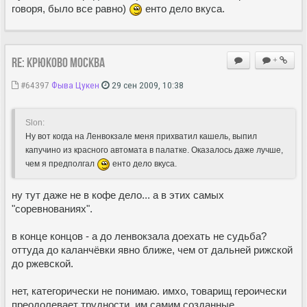
говоря, было все равно)
енто дело вкуса.
Re: Крюково Москва
+
#64397
Фыва Цукен
29 сен 2009, 10:38
Slon:
Ну вот когда на Ленвокзале меня прихватил кашель, выпил
капучино из красного автомата в палатке. Оказалось даже лучше,
чем я предполгал
енто дело вкуса.
ну тут даже не в кофе дело... а в этих самых
"соревнованиях".
в конце концов - а до ленвокзала доехать не судьба?
оттуда до каланчёвки явно ближе, чем от дальней рижской
до ржевской.
нет, категорически не понимаю. имхо, товарищ героически
преодолевает трудности, им самим созданные...