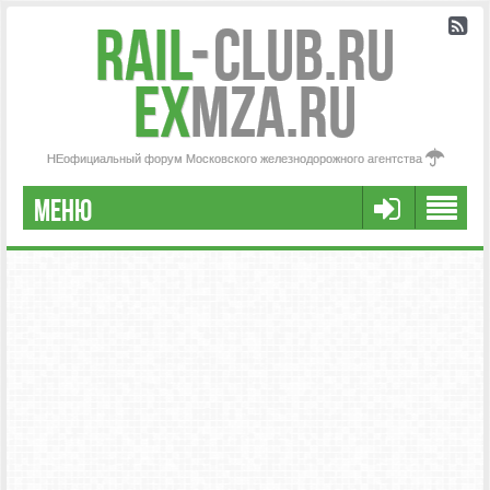
Rail
-
Club.RU
ex
MZA.RU
НЕофициальный форум Московского железнодорожного агентства
МЕНЮ
РЕГИСТРАЦИЯ
FAQ
НАША КОМАНДА
РАСШИРЕННЫЙ ПОИСК
СООБЩЕНИЯ БЕЗ ОТВЕТОВ