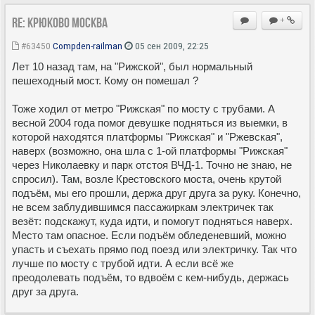
Re: Крюково Москва
+
#63450
Compden-railman
05 сен 2009, 22:25
Лет 10 назад там, на "Рижской", был нормальный
пешеходный мост. Кому он помешал ?
Тоже ходил от метро "Рижская" по мосту с трубами. А
весной 2004 года помог девушке подняться из выемки, в
которой находятся платформы "Рижская" и "Ржевская",
наверх (возможно, она шла с 1-ой платформы "Рижская"
через Николаевку и парк отстоя ВЧД-1. Точно не знаю, не
спросил). Там, возле Крестовского моста, очень крутой
подъём, мы его прошли, держа друг друга за руку. Конечно,
не всем заблудившимся пассажиркам электричек так
везёт: подскажут, куда идти, и помогут подняться наверх.
Место там опасное. Если подъём обледеневший, можно
упасть и съехать прямо под поезд или электричку. Так что
лучше по мосту с трубой идти. А если всё же
преодолевать подъём, то вдвоём с кем-нибудь, держась
друг за друга.