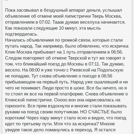
Пока засовывал в бездушный аппарат деньги, услышал
объявление об отмене моей липистрички Тверь Москва,
отправлением в 07:02. Тааак думаю веселуха начинается.
Как показали следующие 10 минут, эта мысль
подтвердилась.
Начались объявлениия по громкой связи, которые стали
путать народ. Так например, было обявленно, что искричка
Клин Москва прибывает на 1 путь отправлением в 06:56.
Следом повторяют об отмене Тверской и тут же говорят о
том, что ближайший поезд до Москвы в 07:11. Так думаю,
весело. На 08:00 я уже точно с Ржевской на Подольскую
не попадаю. Тут снова объявление о поезде в 06:56
прибывающем на первый путь. Народ уже ошалевший и ни
чего не понимает. Люди просто в шоке. Все бы ничего, но я
то стоял як все на первой платформе. Снова объявление о
Клинской липистричке. Ооооо вон она нарисовалась на
горизонте. Все прям вздохнули и многие стали показывать
руками на поезд своим попутчикам. НО СЧАСТЬЕ было
коротким! Через пару минут стало ясно и видно, что поезд
идет по третьему пути. Мля что за искричка? Многие
увидев такое дело ломанулись в переход. Я остался