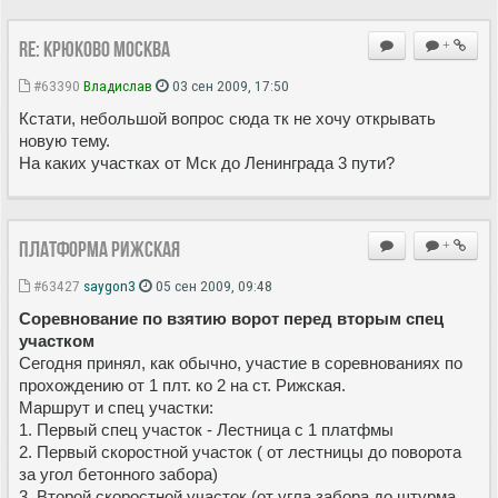
Re: Крюково Москва
+
#63390
Владиcлав
03 сен 2009, 17:50
Кстати, небольшой вопрос сюда тк не хочу открывать
новую тему.
На каких участках от Мск до Ленинграда 3 пути?
Платформа Рижская
+
#63427
saygon3
05 сен 2009, 09:48
Соревнование по взятию ворот перед вторым спец
участком
Сегодня принял, как обычно, участие в соревнованиях по
прохождению от 1 плт. ко 2 на ст. Рижская.
Маршрут и спец участки:
1. Первый спец участок - Лестница с 1 платфмы
2. Первый скоростной участок ( от лестницы до поворота
за угол бетонного забора)
3. Второй скоростной участок (от угла забора до штурма