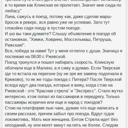
в то время как Клинская ее пролетает. Значит мне сюда по
любасу"
Лана, сажусь в поезд, потому как, даже сделав марш-
бросок в реверс, все равно уже не успеваю. Зато тут
спокойно сидя поеду в пустом поезде.
И шо вы таки думаете? Слышу объявление в поезде об
остановках. "Химки, Ховрино, Моссельмаш, Петруша,
Рижская!".
Все, победа за нами! Тут у меня отлегло с души. Значицо я
поспеваю на 08:00 с Ржевской.
Поезд тронулся и пошел набирать скорость. Клинскую
обогнали еще в Малино, а я сижу и думаю. Если Тверская
где то встала на перегоне (ну не зря же замену подогнали в
Крюково), то як же тоды поезда с Питера? После Тверской
всегда идут два поезда, которые я вижу, когда стою на
Ржевской - это "Красная стрела" и "Экспресс". Стало жутко
интересно, ктож попал из пассажиров в передрягу. Только
пассажиры искрички или еще и народ с поездов?
Стою на платформе пью чаек, думаю что еще написать в
своем рассказе, причем забыл про поезда. Вдруг гудок
локомотива.. Мать моя женщина. Ентож Стрела идет без
опозданий, ну или могет минут на пять не более. Следом