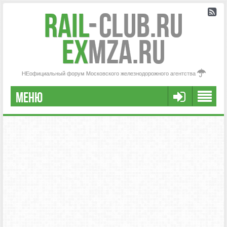
Rail
-
Club.RU
ex
MZA.RU
НЕофициальный форум Московского железнодорожного агентства
МЕНЮ
РЕГИСТРАЦИЯ
FAQ
НАША КОМАНДА
РАСШИРЕННЫЙ ПОИСК
СООБЩЕНИЯ БЕЗ ОТВЕТОВ