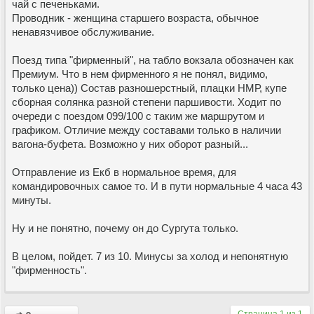
чай с печеньками.
Проводник - женщина старшего возраста, обычное
ненавязчивое обслуживание.
Поезд типа "фирменный", на табло вокзала обозначен как
Премиум. Что в нем фирменного я не понял, видимо,
только цена)) Состав разношерстный, плацки НМР, купе
сборная солянка разной степени паршивости. Ходит по
очереди с поездом 099/100 с таким же маршрутом и
графиком. Отличие между составами только в наличии
вагона-буфета. Возможно у них оборот разный...
Отправление из Екб в нормальное время, для
командировочных самое то. И в пути нормальные 4 часа 43
минуты.
Ну и не понятно, почему он до Сургута только.
В целом, пойдет. 7 из 10. Минусы за холод и непонятную
"фирменность".
Страница
1
из
1