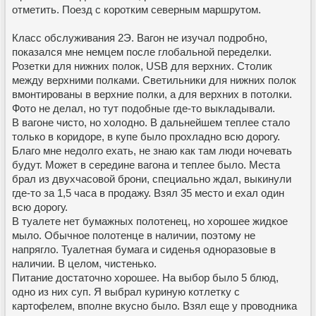
отметить. Поезд с коротким северным маршрутом.
Класс обслуживания 2Э. Вагон не изучал подробно,
показался мне немцем после глобальной переделки.
Розетки для нижних полок, USB для верхних. Столик
между верхними полками. Светильники для нижних полок
вмонтированы в верхние полки, а для верхних в потолки.
Фото не делал, но тут подобные где-то выкладывали.
В вагоне чисто, но холодно. В дальнейшем теплее стало
только в коридоре, в купе было прохладно всю дорогу.
Благо мне недолго ехать, не знаю как там люди ночевать
будут. Может в середине вагона и теплее было. Места
брал из двухчасовой брони, специально ждал, выкинули
где-то за 1,5 часа в продажу. Взял 35 место и ехал один
всю дорогу.
В туалете нет бумажных полотенец, но хорошее жидкое
мыло. Обычное полотенце в наличии, поэтому не
напрягло. Туалетная бумага и сиденья одноразовые в
наличии. В целом, чистенько.
Питание достаточно хорошее. На выбор было 5 блюд,
одно из них суп. Я выбрал куриную котлетку с
картофелем, вполне вкусно было. Взял еще у проводника