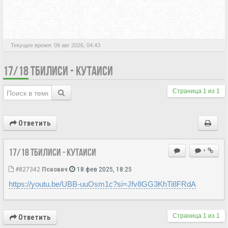
АКТИВНЫЕ ТЕМЫ
Текущее время: 09 авг 2026, 04:43
17/18 ТБИЛИСИ - КУТАИСИ
Страница
1
из
1
Ответить
17/18 Тбилиси - Кутаиси
+
#827342
Пскович
18 фев 2025, 18:25
https://youtu.be/UBB-uuOsm1c?si=Jfv8GG3KhTi8FRdA
Страница
1
из
1
Ответить