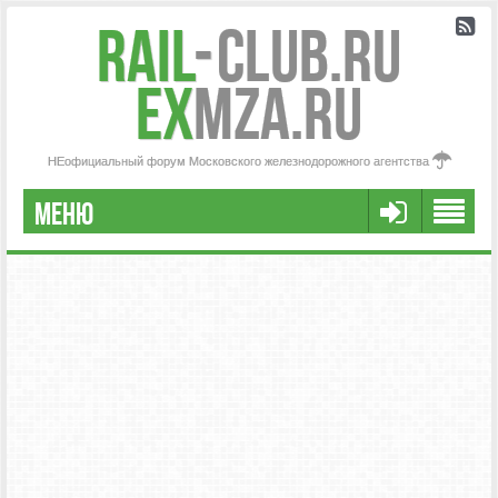
Rail
-
Club.RU
ex
MZA.RU
НЕофициальный форум Московского железнодорожного агентства
МЕНЮ
РЕГИСТРАЦИЯ
FAQ
НАША КОМАНДА
РАСШИРЕННЫЙ ПОИСК
СООБЩЕНИЯ БЕЗ ОТВЕТОВ