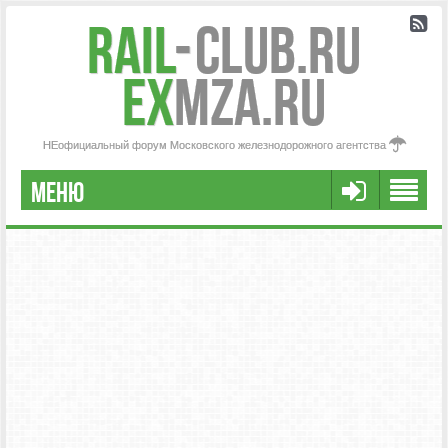
Rail
-
Club.RU
ex
MZA.RU
НЕофициальный форум Московского железнодорожного агентства
МЕНЮ
РЕГИСТРАЦИЯ
FAQ
НАША КОМАНДА
РАСШИРЕННЫЙ ПОИСК
СООБЩЕНИЯ БЕЗ ОТВЕТОВ