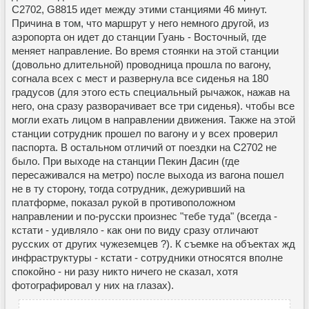
С2702, G8815 идет между этими станциями 46 минут.
Причина в том, что маршрут у него немного другой, из
аэропорта он идет до станции Гуань - Восточный, где
меняет направление. Во время стоянки на этой станции
(довольно длительной) проводница прошла по вагону,
согнала всех с мест и развернула все сиденья на 180
градусов (для этого есть специальный рычажок, нажав на
него, она сразу разворачивает все три сиденья). чтобы все
могли ехать лицом в направлении движения. Также на этой
станции сотрудник прошел по вагону и у всех проверил
паспорта. В остальном отличий от поездки на C2702 не
было. При выходе на станции Пекин Дасин (где
пересаживался на метро) после выхода из вагона пошел
не в ту сторону, тогда сотрудник, дежуривший на
платформе, показал рукой в противоположном
направлении и по-русски произнес "тебе туда" (всегда -
кстати - удивляло - как они по виду сразу отличают
русских от других чужеземцев ?). К съемке на объектах жд
инфраструктуры - кстати - сотрудники относятся вполне
спокойно - ни разу никто ничего не сказал, хотя
фотографировал у них на глазах).