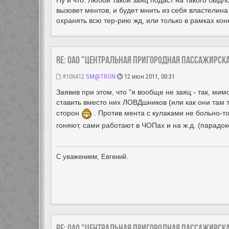
Ну и что. Любой такой заяц подаст на такого быдл
вызовет ментов, и будет мнить из себя властелина
охранять всю тер-рию жд, или только в рамках кон
Re: ОАО "Центральная пригородная пассажирск
#106412
SM@TRON
12 июн 2011, 00:31
Заявив при этом, что "я вообще не заяц - так, мим
ставить вместо них ЛОВДшников (или как они там т
сторон
. Против мента с кулаками не больно-т
гоняют, сами работают в ЧОПах и на ж.д. (парадокс
С уважением, Евгений.
Re: ОАО "Центральная пригородная пассажирск