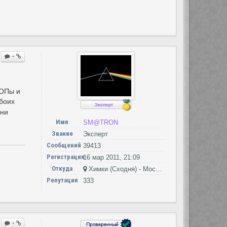
+
ЧОПы и
обоих
они
Имя
SM@TRON
Звание
Эксперт
Сообщений
39413
Регистрация
16 мар 2011, 21:09
Откуда
Химки (Сходня) - Москва - Петушки
Репутация
333
+