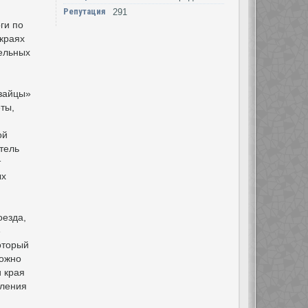
Репутация
291
ги по
краях
ельных
«зайцы»
ты,
ой
тель
т
ых
оезда,
е
который
можно
и края
иления