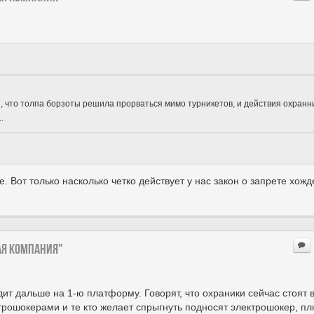
, что толпа борзоты решила прорваться мимо турникетов, и действия охранн
.
е. Вот только насколько четко действует у нас закон о запрете хож
ая компания"
дит дальше на 1-ю платформу. Говорят, что охраники сейчас стоят 
трошокерами и те кто желает спрыгнуть подносят электрошокер, пл