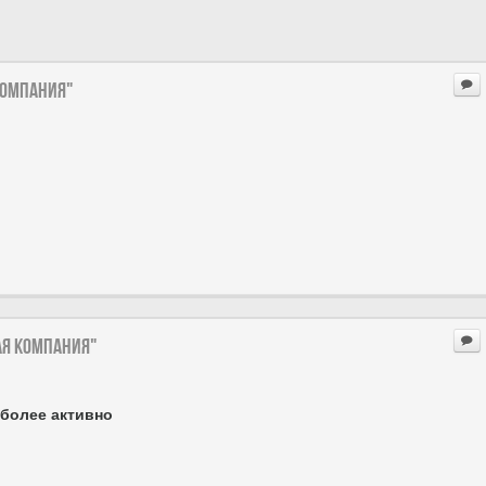
компания"
ая компания"
 более активно