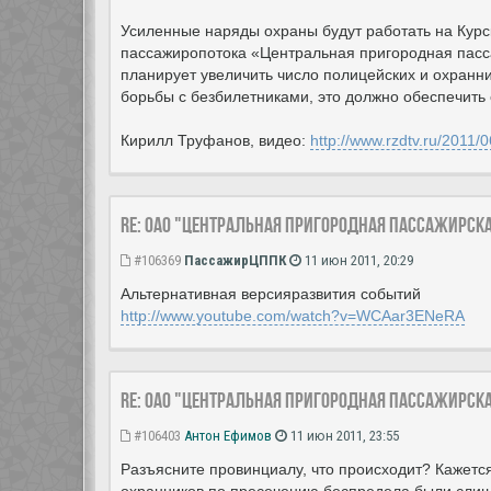
Усиленные наряды охраны будут работать на Курск
пассажиропотока «Центральная пригородная пасс
планирует увеличить число полицейских и охранн
борьбы с безбилетниками, это должно обеспечить 
Кирилл Труфанов, видео:
http://www.rzdtv.ru/2011/0
Re: ОАО "Центральная пригородная пассажирск
#106369
ПассажирЦППК
11 июн 2011, 20:29
Альтернативная версияразвития событий
http://www.youtube.com/watch?v=WCAar3ENeRA
Re: ОАО "Центральная пригородная пассажирск
#106403
Антон Ефимов
11 июн 2011, 23:55
Разъясните провинциалу, что происходит? Кажется