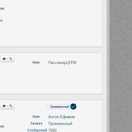
ием
мо
+
Имя
ПассажирЦППК
+
Имя
Антон Ефимов
Звание
Проверенный
ия
Сообщений
7060