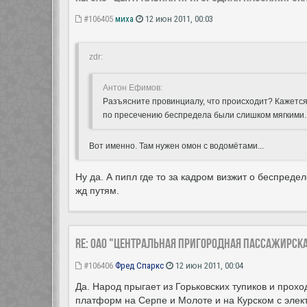
#106405
миха
12 июн 2011, 00:03
zdr:
Антон Ефимов:
Разъясните провинциалу, что происходит? Кажется
по пресечению беспредела были слишком мягкими..
Вот именно. Там нужен омон с водомётами...
Ну да. А пипл где то за кадром визжит о беспредел
жд путям.
Re: ОАО "Центральная пригородная пассажирск
#106406
Фред Спаркс
12 июн 2011, 00:04
Да. Народ прыгает из Горьковских тупиков и прохо
платформ на Серпе и Молоте и на Курском с элек