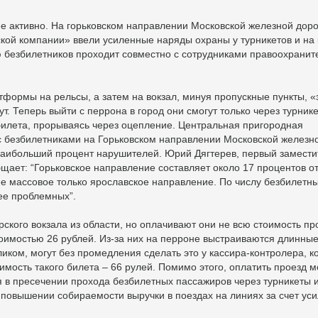
ее активно. На горьковском направлении Московской железной доро
ой компании» ввели усиленные наряды охраны у турникетов и на 
 безбилетников проходит совместно с сотрудниками правоохранит
тформы на рельсы, а затем на вокзал, минуя пропускные пункты, 
. Теперь выйти с перрона в город они смогут только через турнике
билета, прорываясь через оцепление. Центральная пригородная
с безбилетниками на Горьковском направлении Московской железн
наибольший процент нарушителей. Юрий Дягтерев, первый замести
щает: “Горьковское направление составляет около 17 процентов о
ее массовое только ярославское направление. По числу безбилетн
ее проблемных”.
рского вокзала из области, но оплачивают они не всю стоимость пр
оимостью 26 рублей. Из-за них на перроне выстраиваются длинны
еликом, могут без промедления сделать это у кассира-контролера, 
мость такого билета – 66 рулей. Помимо этого, оплатить проезд 
я в пресечении прохода безбилетных пассажиров через турникеты 
в повышении собираемости выручки в поездах на линиях за счет ус