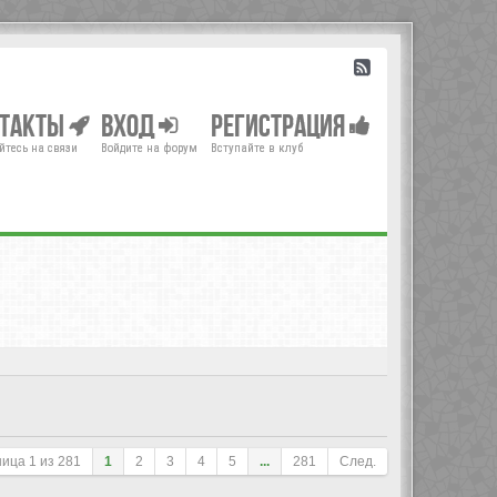
нтакты
Вход
Регистрация
йтесь на связи
Войдите на форум
Вступайте в клуб
ница
1
из
281
1
2
3
4
5
...
281
След.