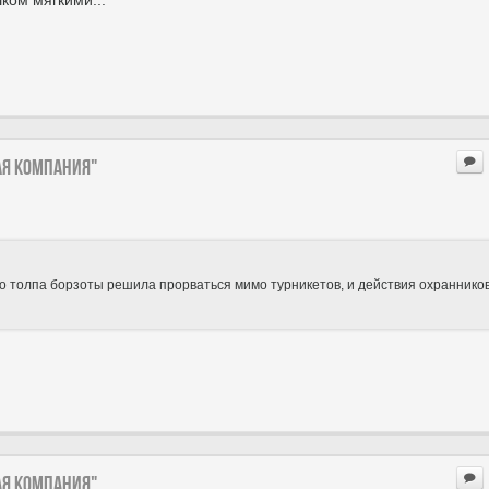
ком мягкими...
ая компания"
о толпа борзоты решила прорваться мимо турникетов, и действия охраннико
ая компания"