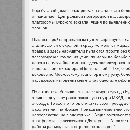
Борьбу с зайцами в электричках начали вести бол
инициативе «Центральной пригородной пассажирск
платформы Курского вокзала. Акция по выявлению
органов.
Пытаясь пройти привычным путем, спрыгнув с пла
сталкиваются с охраной и сразу же меняют маршрут
правда и здесь нарушители пытаются пройти без 
пассажирская компания усилила меры по борьбе 
дороги не случайно: именно здесь зафиксирован 
генерального директора «Центральной ППК», сооб
доходов по Московскому транспортному узлу, бол
пассажиров мы оцениваем его как одно из наибол
По статистике большинство пассажиров едут до Ку
а лишь одну зону расположенную внутри МКАД, ст
очереди. Те же, кто готов оплатить свой проезд ц
работает на платформе. Правда минимальная стои
непосредственно в электричке. “Акция заключаетс
платформы, – рассказывает Дягтерев, – А так же 
работы разъездных контролеров-кассиров”.