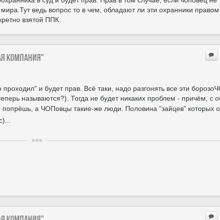
оохранника в суд и будет прав. Прав в том случае, если чоповец не
 мира.Тут ведь вопрос то в чем, обладают ли эти охранники правом
кретно взятой ППК.
ая компания"
о проходил" и будет прав. Всё таки, надо разгонять все эти борозо
еперь называются?). Тогда не будет никаких проблем - причём, с 
о попрёшь, а ЧОПовцы такие-же люди. Половина "зайцев" которых 
)...
ая компания"