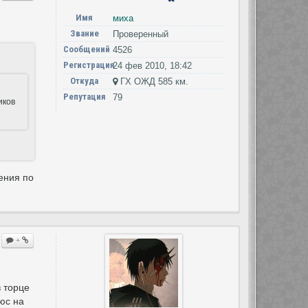
Имя
миха
Звание
Проверенный
Сообщений
4526
Регистрация
24 фев 2010, 18:42
Откуда
ГХ ОЖД 585 км.
Репутация
79
иков
дения по
+
в торце
юс на