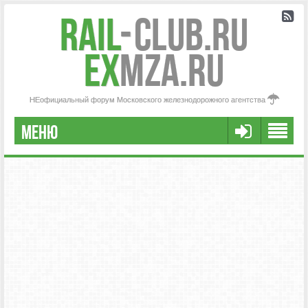
Rail
-
Club.RU
ex
MZA.RU
НЕофициальный форум Московского железнодорожного агентства
МЕНЮ
РЕГИСТРАЦИЯ
FAQ
НАША КОМАНДА
РАСШИРЕННЫЙ ПОИСК
СООБЩЕНИЯ БЕЗ ОТВЕТОВ