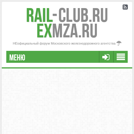
Rail
-
Club.RU
ex
MZA.RU
НЕофициальный форум Московского железнодорожного агентства
МЕНЮ
РЕГИСТРАЦИЯ
FAQ
НАША КОМАНДА
РАСШИРЕННЫЙ ПОИСК
СООБЩЕНИЯ БЕЗ ОТВЕТОВ