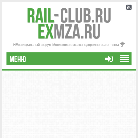
Rail
-
Club.RU
ex
MZA.RU
НЕофициальный форум Московского железнодорожного агентства
МЕНЮ
РЕГИСТРАЦИЯ
FAQ
НАША КОМАНДА
РАСШИРЕННЫЙ ПОИСК
СООБЩЕНИЯ БЕЗ ОТВЕТОВ