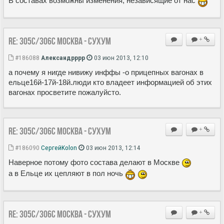
В составах возможны изменения, независящие от нас
Re: 305С/306С Москва - Сухум
+
#186088
Александрррр
03 июн 2013, 12:10
а почему я нигде нивижу инффы -о прицепных вагонах в
ельце16й-17й-18й.люди кто владеет информацией об этих
вагонах просветите пожалуйсто.
Re: 305С/306С Москва - Сухум
+
#186090
СергейKolon
03 июн 2013, 12:14
Наверное потому фото состава делают в Москве
а в Ельце их цепляют в пол ночь
Re: 305С/306С Москва - Сухум
+