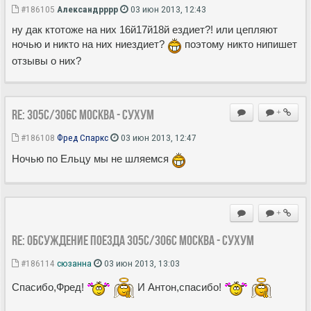
#186105
Александрррр
03 июн 2013, 12:43
ну дак ктотоже на них 16й17й18й ездиет?! или цепляют
ночью и никто на них ниездиет?
поэтому никто нипишет
отзывы о них?
Re: 305С/306С Москва - Сухум
+
#186108
Фред Спаркс
03 июн 2013, 12:47
Ночью по Ельцу мы не шляемся
+
Re: Обсуждение поезда 305С/306С Москва - Сухум
#186114
сюзанна
03 июн 2013, 13:03
Спасибо,Фред!
И Антон,спасибо!