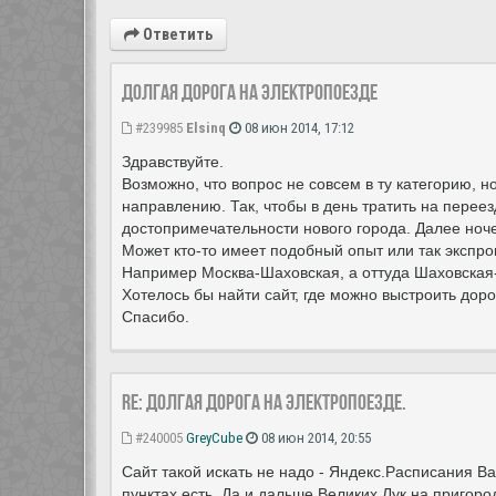
Ответить
Долгая дорога на электропоезде
#239985
Elsinq
08 июн 2014, 17:12
Здравствуйте.
Возможно, что вопрос не совсем в ту категорию, 
направлению. Так, чтобы в день тратить на переез
достопримечательности нового города. Далее ночев
Может кто-то имеет подобный опыт или так экспро
Например Москва-Шаховская, а оттуда Шаховская-
Хотелось бы найти сайт, где можно выстроить доро
Спасибо.
Re: Долгая дорога на электропоезде.
#240005
GreyCube
08 июн 2014, 20:55
Сайт такой искать не надо - Яндекс.Расписания В
пунктах есть. Да и дальше Великих Лук на пригор