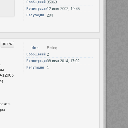
Сообщений
35063
Регистрация
12 июл 2002, 19:45
Репутация
204
+
Имя
Elsinq
Сообщений
2
Регистрация
08 июн 2014, 17:02
ь
Репутация
1
ом
0-1200р
а)
вская-
два