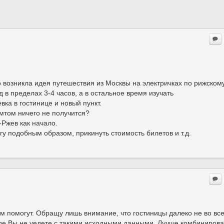
но возникла идея путешествия из Москвы на электричках по рижском
д в пределах 3-4 часов, а в остальное время изучать
ка в гостинице и новый пункт.
мтом ничего не получится?
Ржев как начало.
гу подобным образом, прикинуть стоимость билетов и т.д.
ам помогут. Обращу лишь внимание, что гостиницы далеко не во вс
оде Вы не уедете с такими исходными данными. Лучше комбинирова