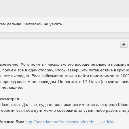
ам дальше шаховской не уехать.
евременно. Хочу понять - насколько это вообще реально и прикинут
 причем все в одну сторону, чтобы завершить путешествие в крупн
не все очевидно. Если койкоместо можно найти приемлимое за 100
 переезд совсем не очевидны. По логике, в 12-15тыс (не считая ави
ы не лишней.
росмотрел.
Шаховская. Дальше, судя по расписанию имеется электричка Шахо
 Теоретически оба пути можно совершить за сутки, либо разбить на 
Великие Луки.
http://poezdato.net/raspisanie-elektric ... ikie-luki/