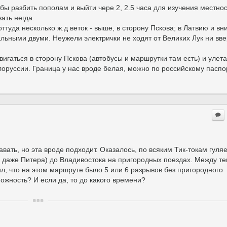
 бы разбить пополам и выйти чере 2, 2.5 часа для изучения местнос
ать негда.
ттуда несколько ж.д веток - выше, в сторону Пскова; в Латвию и вни
альными двуми. Неужели электрички не ходят от Великих Лук ни вве
вигаться в сторону Пскова (автобусы и маршрутки там есть) и улета
лоруссии. Граница у нас вроде белая, можно по российскому паспо
вать, но эта вроде подходит. Оказалось, по всяким Тик-токам гуля
ли даже Питера) до Владивостока на пригородных поездах. Между те
л, что на этом маршруте было 5 или 6 разрывов без пригородного
жность? И если да, то до какого времени?