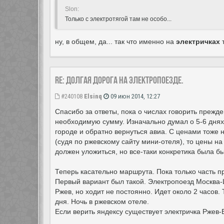
Slon:
Только с электротягой там не особо...
ну, в общем, да... так что именно на
электричках
т
Re: Долгая дорога на электропоезде.
#240108
Elsinq
09 июн 2014, 12:27
Спасибо за ответы, пока о числах говорить прежд
необходимую сумму. Изначально думал о 5-6 днях,
городе и обратно вернуться авиа. С ценами тоже 
(судя по ржевскому сайту мини-отеля), то цены на
должен уложиться, но все-таки конкретика была б
Теперь касательно маршрута. Пока только часть п
Первый вариант был такой. Электропоезд Москва-
Ржев, но ходит не постоянно. Идет около 2 часов.
дня. Ночь в ржевском отеле.
Если верить яндексу существует электричка Ржев-