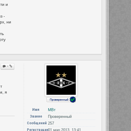
ти и
з -
рх, ни
ть
рту
+
ет
м, я
Имя
МВт
Звание
Проверенный
Сообщений
257
Регистрация
01 мар 2013, 13:41