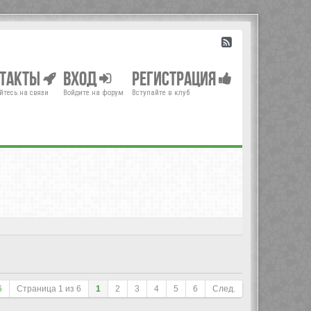
нтакты
Вход
Регистрация
йтесь на связи
Войдите на форум
Вступайте в клуб
6
Страница
1
из
6
1
2
3
4
5
6
След.