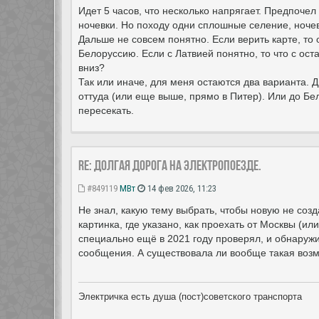
Идет 5 часов, что несколько напрягает. Предпочел
ночевки. Но походу одни сплошные селение, ночев
Дальше не совсем понятно. Если верить карте, то о
Белоруссию. Если с Латвией понятно, то что с ост
вниз?
Так или иначе, для меня остаются два варианта. Д
оттуда (или еще выше, прямо в Питер). Или до Бе
пересекать.
Re: Долгая дорога на электропоезде.
#849119
МВт
14 фев 2026, 11:23
Не знал, какую тему выбрать, чтобы новую не созда
картинка, где указано, как проехать от Москвы (и
специально ещё в 2021 году проверял, и обнаружи
сообщения. А существовала ли вообще такая возмо
Электричка есть душа (пост)советского транспорта