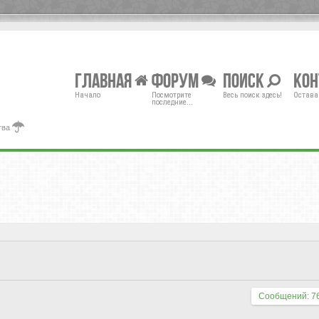
Главная
Форум
Поиск
Ко
Начало
Посмотрите
Весь поиск здесь!
Остава
последние...
тва
Сообщений: 7