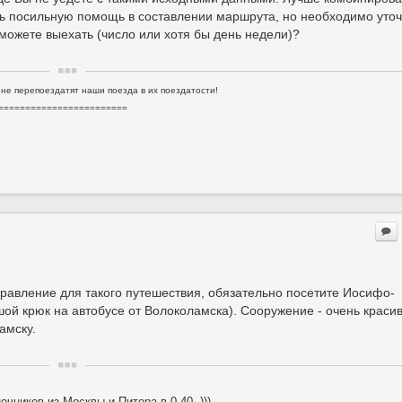
ать посильную помощь в составлении маршрута, но необходимо уточ
 можете выехать (число или хотя бы день недели)?
 не перепоездатят наши поезда в их поездатости!
========================
правление для такого путешествия, обязательно посетите Иосифо-
й крюк на автобусе от Волоколамска). Сооружение - очень красив
амску.
чников из Москвы и Питера в 0.40. )))