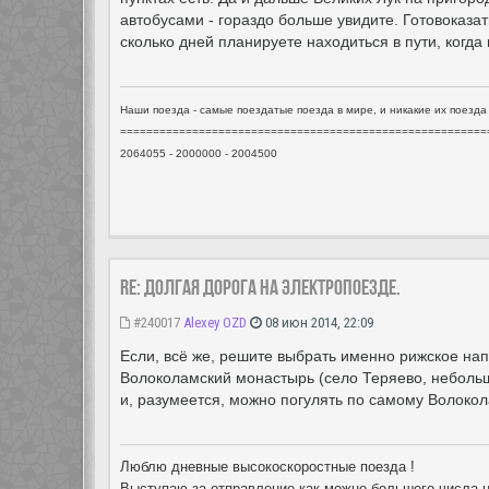
автобусами - гораздо больше увидите. Готовоказ
сколько дней планируете находиться в пути, когда
Наши поезда - самые поездатые поезда в мире, и никакие их поезда
========================================================
2064055 - 2000000 - 2004500
Re: Долгая дорога на электропоезде.
#240017
Alexey OZD
08 июн 2014, 22:09
Если, всё же, решите выбрать именно рижское на
Волоколамский монастырь (село Теряево, небольшо
и, разумеется, можно погулять по самому Волокол
Люблю дневные высокоскоростные поезда !
Выступаю за отправление как можно большего числа но