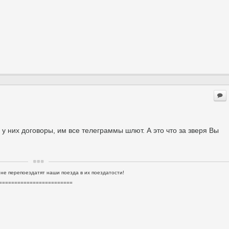
- у них договоры, им все телеграммы шлют. А это что за зверя Вы
 не перепоездатят наши поезда в их поездатости!
========================