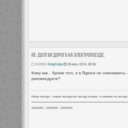
Re: Долгая дорога на электропоезде.
#240034
GreyCube
09 июн 2014, 00:06
Кому как... Кроме того, я в Ядексе не сомневаюсь 
рекомендуете?
Наши поезда - самые поездатые поезда в мире, и никакие их поезда
========================================================
2064055 - 2000000 - 2004500