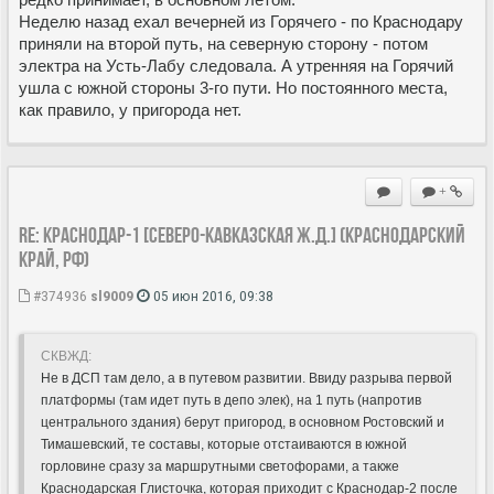
Неделю назад ехал вечерней из Горячего - по Краснодару
приняли на второй путь, на северную сторону - потом
электра на Усть-Лабу следовала. А утренняя на Горячий
ушла с южной стороны 3-го пути. Но постоянного места,
как правило, у пригорода нет.
+
Re: Краснодар-1 [Северо-Кавказская ж.д.] (Краснодарский
край, РФ)
#374936
sl9009
05 июн 2016, 09:38
СКВЖД:
Не в ДСП там дело, а в путевом развитии. Ввиду разрыва первой
платформы (там идет путь в депо элек), на 1 путь (напротив
центрального здания) берут пригород, в основном Ростовский и
Тимашевский, те составы, которые отстаиваются в южной
горловине сразу за маршрутными светофорами, а также
Краснодарская Глисточка, которая приходит с Краснодар-2 после