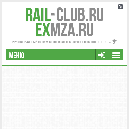
Rail
-
Club.RU
ex
MZA.RU
НЕофициальный форум Московского железнодорожного агентства
МЕНЮ
РЕГИСТРАЦИЯ
FAQ
НАША КОМАНДА
РАСШИРЕННЫЙ ПОИСК
СООБЩЕНИЯ БЕЗ ОТВЕТОВ