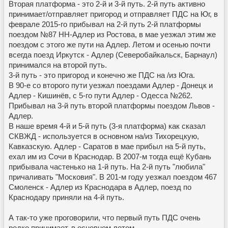
Вторая платформа - это 2-й и 3-й путь. 2-й путь активно
принимает/отправляет пригород и отправляет ПДС на Юг, в
феврале 2015-го прибывал на 2-й путь 2-й платформы
поездом №87 НН-Адлер из Ростова, в мае уезжал этим же
поездом с этого же пути на Адлер. Летом и осенью почти
всегда поезд Иркутск - Адлер (Северобайкальск, Барнаул)
принимался на второй путь.
3-й путь - это пригород и конечно же ПДС на /из Юга.
В 90-е со второго пути уезжал поездами Адлер - Донецк и
Адлер - Кишинёв, с 5-го пути Адлер - Одесса №262.
Прибывал на 3-й путь второй платформы поездом Львов -
Адлер.
В наше время 4-й и 5-й путь (3-я платформа) как сказал
СКВЖД - используется в основном на/из Тихорецкую,
Кавказскую. Адлер - Саратов в мае прибыл на 5-й путь,
ехал им из Сочи в Краснодар. В 2007-м тогда ещё Кубань
прибывала частенько на 1-й путь. На 2-й путь "любила"
причаливать "Московия". В 201-м году уезжал поездом 467
Смоленск - Адлер из Краснодара в Адлер, поезд по
Краснодару приняли на 4-й путь.
А так-то уже проговорили, что первый путь ПДС очень
редко принимает, в основном летом.