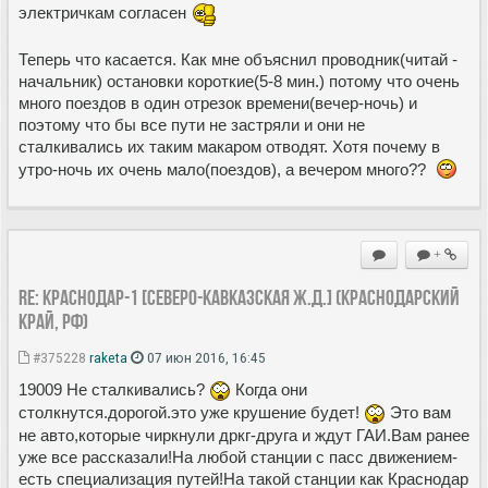
электричкам согласен
Теперь что касается. Как мне объяснил проводник(читай -
начальник) остановки короткие(5-8 мин.) потому что очень
много поездов в один отрезок времени(вечер-ночь) и
поэтому что бы все пути не застряли и они не
сталкивались их таким макаром отводят. Хотя почему в
утро-ночь их очень мало(поездов), а вечером много??
+
Re: Краснодар-1 [Северо-Кавказская ж.д.] (Краснодарский
край, РФ)
#375228
raketa
07 июн 2016, 16:45
19009 Не сталкивались?
Когда они
столкнутся.дорогой.это уже крушение будет!
Это вам
не авто,которые чиркнули дркг-друга и ждут ГАИ.Вам ранее
уже все рассказали!На любой станции с пасс движением-
есть специализация путей!На такой станции как Краснодар