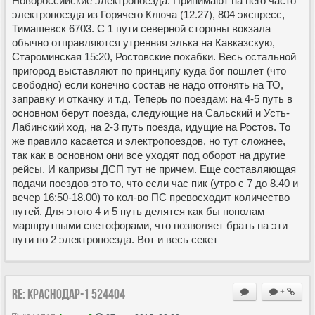
Новороссийские электропоезда. Принимают на него часто
электропоезда из Горячего Ключа (12.27), 804 экспресс,
Тимашевск 6703. С 1 пути северной стороны вокзала
обычно отправляются утренняя элька на Кавказскую,
Староминская 15:20, Ростовские похабки. Весь остальной
пригород выставляют по принципу куда бог пошлет (что
свободно) если конечно состав не надо отгонять на ТО,
заправку и откачку и т.д. Теперь по поездам: на 4-5 путь в
основном берут поезда, следующие на Сальский и Усть-
Лабинский ход, на 2-3 путь поезда, идущие на Ростов. То
же правило касается и электропоездов, но тут сложнее,
так как в основном они все уходят под оборот на другие
рейсы. И капризы ДСП тут не причем. Еще составляющая
подачи поездов это то, что если час пик (утро с 7 до 8.40 и
вечер 16:50-18.00) то кол-во ПС превосходит количество
путей. Для этого 4 и 5 путь делятся как бы пополам
маршрутными светофорами, что позволяет брать на эти
пути по 2 электропоезда. Вот и весь секет
Re: Краснодар-1 524404
+