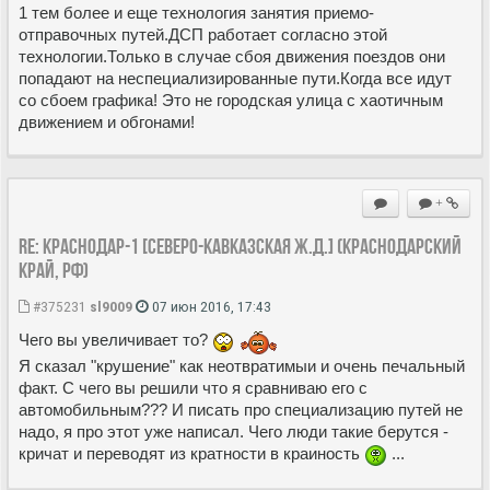
1 тем более и еще технология занятия приемо-
отправочных путей.ДСП работает согласно этой
технологии.Только в случае сбоя движения поездов они
попадают на неспециализированные пути.Когда все идут
со сбоем графика! Это не городская улица с хаотичным
движением и обгонами!
+
Re: Краснодар-1 [Северо-Кавказская ж.д.] (Краснодарский
край, РФ)
#375231
sl9009
07 июн 2016, 17:43
Чего вы увеличивает то?
Я сказал "крушение" как неотвратимыи и очень печальный
факт. С чего вы решили что я сравниваю его с
автомобильным??? И писать про специализацию путей не
надо, я про этот уже написал. Чего люди такие берутся -
кричат и переводят из кратности в краиность
...