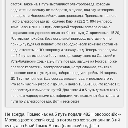
отстоя. Также на 1 путь выставляют электропоезда, которые
подаются на посадку не с оборота, а с депо, под эту категорию
попадают и Новороссийские электропоезда. Принимают на него
часто электропоезда из Горячего Ключа (12.27), 804 экспресс,
Тимашевск 6703. С 1 пути северной стороны вокзала обычно
отправляются утренняя элька на Кавказскую, Староминская 15:20,
Ростовские похабки. Весь остальной пригород выставляют по
принципу куда бог пошлет (что свободно) если конечно состав не
надо отгонять на ТО, заправку и откачку и т.д. Теперь по поездам:
на 4-5 путь в основном берут поезда, следующие на Сальский и
Усть-Лабинский ход, на 2-3 путь поезда, идущие на Ростов. То же
правило касается и электропоездов, но тут сложнее, так как в
основном они все уходят под оборот на другие рейсы. И капризы
ДСП тут не причем. Еще составляющая подачи поездов это то,
что если час пик (утро с 7 до 8.40 и вечер 16:50-18.00) то кол-во ПС
превосходит количество путей. Для этого 4 и 5 путь делятся как бы
пополам маршрутными светофорами, что позволяет брать на эти
пути по 2 электропоезда. Вот и весь секет
Не всегда. Помню как на 5 путь подали 482 Новороссийск-
Москва.(ростовский ход), а потом его же захапали на 3-ий
путь, а на 5-ый Томск-Анапа (сальский ход). По