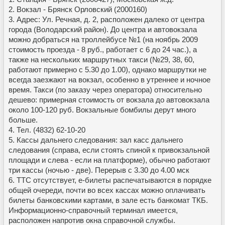
2. Вокзал - Брянск Орловский (2000160)
3. Адрес: Ул. Речная, д. 2, расположен далеко от центра
города (Володарский район). До центра и автовокзала
можно добраться на троллейбусе №1 (на ноябрь 2009
стоимость проезда - 8 руб., работает с 6 до 24 час.), а
также на нескольких маршрутных такси (№29, 38, 60,
работают примерно с 5.30 до 1.00), однако маршрутки не
всегда заезжают на вокзал, особенно в утреннее и ночное
время. Такси (по заказу через оператора) относительно
дешево: примерная стоимость от вокзала до автовокзала
около 100-120 руб. Вокзальные бомбилы дерут много
больше.
4. Тел. (4832) 62-10-20
5. Кассы дальнего следования: зал касс дальнего
следования (справа, если стоять спиной к привокзальной
площади и слева - если на платформе), обычно работают
три кассы (ночью - две). Перерыв с 3.30 до 4.00 мск
6. ТТС отсутствует, е-билеты распечатываются в порядке
общей очереди, почти во всех кассах можно оплачивать
билеты банковскими картами, в зале есть банкомат ТКБ.
Информационно-справочный терминал имеется,
расположен напротив окна справочной службы.