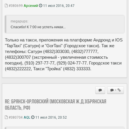
#380699
Арсений
11 июл 2016, 20:47
megapups:
Спасибо! К 7:00 не успеть никак...
Только на такси, приложения на платформе Андронд и IOS
"TapTaxi" (Сатурн) и "GorTaxi" (Городское такси). Так же
телефоны: Сатурн (4832)303030, (4832)777777,
(4832)300707 (экстренный - увеличенная стоимость
поездки), (910) 297-77-77, (929) 024-77-77. Городское такси
(4832)222222, Такси "Тройка" (4832) 333333.
+
Re: Брянск-Орловский [Московская ж.д.](Брянская
область, РФ)
#380704
AQL
11 июл 2016, 20:52