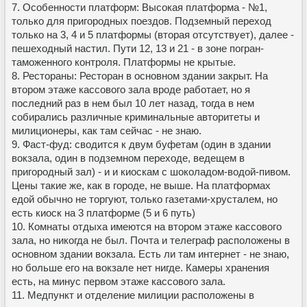
7. Особенности платформ: Высокая платформа - №1,
только для пригородных поездов. Подземный переход
только на 3, 4 и 5 платформы (вторая отсутствует), далее -
пешеходный настил. Пути 12, 13 и 21 - в зоне погран-
таможенного контроля. Платформы не крытые.
8. Рестораны: Ресторан в основном здании закрыт. На
втором этаже кассового зала вроде работает, но я
последний раз в нем был 10 лет назад, тогда в нем
собирались различные криминальные авторитеты и
милиционеры, как там сейчас - не знаю.
9. Фаст-фуд: сводится к двум буфетам (один в здании
вокзала, один в подземном переходе, ведещем в
пригородный зал) - и и киоскам с шоколадом-водой-пивом.
Цены такие же, как в городе, не выше. На платформах
едой обычно не торгуют, только газетами-хрусталем, но
есть киоск на 3 платформе (5 и 6 путь)
10. Комнаты отдыха имеются на втором этаже кассового
зала, но никогда не был. Почта и телеграф расположены в
основном здании вокзала. Есть ли там интернет - не знаю,
но больше его на вокзале нет нигде. Камеры хранения
есть, на минус первом этаже кассового зала.
11. Медпункт и отделение милиции расположены в