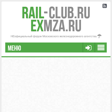
Rail
-
Club.RU
ex
MZA.RU
НЕофициальный форум Московского железнодорожного агентства
МЕНЮ
РЕГИСТРАЦИЯ
FAQ
НАША КОМАНДА
РАСШИРЕННЫЙ ПОИСК
СООБЩЕНИЯ БЕЗ ОТВЕТОВ