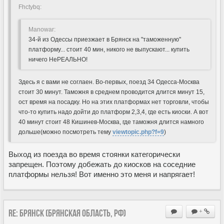
Fhctybq:
Manowar:
34-й из Одессы приезжает в Брянск на "таможенную"
платформу... стоит 40 мин, никого не выпускают... купить
ничего НеРЕАЛЬНО!
Здесь я с вами не соглаен. Во-первых, поезд 34 Одесса-Москва
стоит 30 минут. Таможня в среднем проводится длится минут 15,
ост время на посадку. Но на этих платформах нет торговли, чтобы
что-то купить надо дойти до платформ 2,3,4, где есть киоски. А вот
40 минут стоит 48 Кишинев-Москва, где таможня длится намного
дольше(можно посмотреть тему
viewtopic.php?f=9
)
Выход из поезда во время стоянки категорически
запрещен. Поэтому добежать до киосков на соседние
платформы нельзя! Вот именно это меня и напрягает!
Re: Брянск (Брянская область, РФ)
+