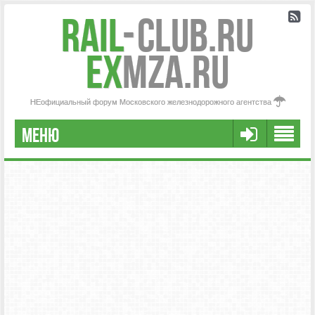
Rail
-
Club.RU
ex
MZA.RU
НЕофициальный форум Московского железнодорожного агентства
МЕНЮ
РЕГИСТРАЦИЯ
FAQ
НАША КОМАНДА
РАСШИРЕННЫЙ ПОИСК
СООБЩЕНИЯ БЕЗ ОТВЕТОВ