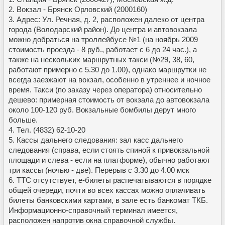
2. Вокзал - Брянск Орловский (2000160)
3. Адрес: Ул. Речная, д. 2, расположен далеко от центра
города (Володарский район). До центра и автовокзала
можно добраться на троллейбусе №1 (на ноябрь 2009
стоимость проезда - 8 руб., работает с 6 до 24 час.), а
также на нескольких маршрутных такси (№29, 38, 60,
работают примерно с 5.30 до 1.00), однако маршрутки не
всегда заезжают на вокзал, особенно в утреннее и ночное
время. Такси (по заказу через оператора) относительно
дешево: примерная стоимость от вокзала до автовокзала
около 100-120 руб. Вокзальные бомбилы дерут много
больше.
4. Тел. (4832) 62-10-20
5. Кассы дальнего следования: зал касс дальнего
следования (справа, если стоять спиной к привокзальной
площади и слева - если на платформе), обычно работают
три кассы (ночью - две). Перерыв с 3.30 до 4.00 мск
6. ТТС отсутствует, е-билеты распечатываются в порядке
общей очереди, почти во всех кассах можно оплачивать
билеты банковскими картами, в зале есть банкомат ТКБ.
Информационно-справочный терминал имеется,
расположен напротив окна справочной службы.