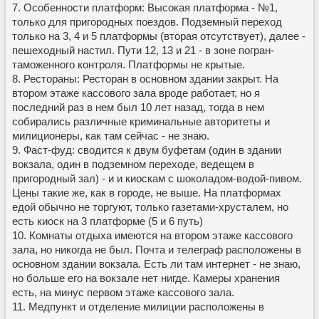
7. Особенности платформ: Высокая платформа - №1,
только для пригородных поездов. Подземный переход
только на 3, 4 и 5 платформы (вторая отсутствует), далее -
пешеходный настил. Пути 12, 13 и 21 - в зоне погран-
таможенного контроля. Платформы не крытые.
8. Рестораны: Ресторан в основном здании закрыт. На
втором этаже кассового зала вроде работает, но я
последний раз в нем был 10 лет назад, тогда в нем
собирались различные криминальные авторитеты и
милиционеры, как там сейчас - не знаю.
9. Фаст-фуд: сводится к двум буфетам (один в здании
вокзала, один в подземном переходе, ведещем в
пригородный зал) - и и киоскам с шоколадом-водой-пивом.
Цены такие же, как в городе, не выше. На платформах
едой обычно не торгуют, только газетами-хрусталем, но
есть киоск на 3 платформе (5 и 6 путь)
10. Комнаты отдыха имеются на втором этаже кассового
зала, но никогда не был. Почта и телеграф расположены в
основном здании вокзала. Есть ли там интернет - не знаю,
но больше его на вокзале нет нигде. Камеры хранения
есть, на минус первом этаже кассового зала.
11. Медпункт и отделение милиции расположены в