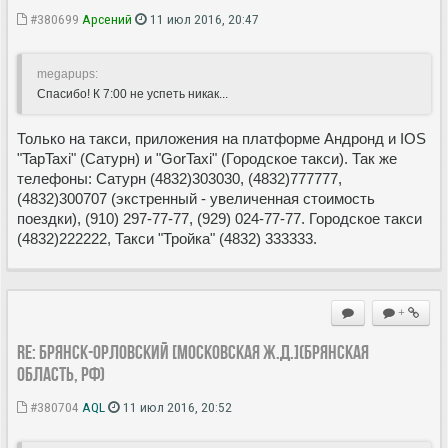
#380699
Арсений
11 июл 2016, 20:47
megapups:
Спасибо! К 7:00 не успеть никак...
Только на такси, приложения на платформе Андронд и IOS
"TapTaxi" (Сатурн) и "GorTaxi" (Городское такси). Так же
телефоны: Сатурн (4832)303030, (4832)777777,
(4832)300707 (экстренный - увеличенная стоимость
поездки), (910) 297-77-77, (929) 024-77-77. Городское такси
(4832)222222, Такси "Тройка" (4832) 333333.
+
Re: Брянск-Орловский [Московская ж.д.](Брянская
область, РФ)
#380704
AQL
11 июл 2016, 20:52