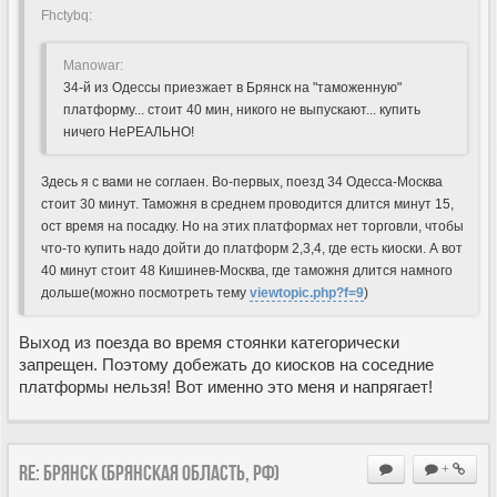
Fhctybq:
Manowar:
34-й из Одессы приезжает в Брянск на "таможенную"
платформу... стоит 40 мин, никого не выпускают... купить
ничего НеРЕАЛЬНО!
Здесь я с вами не соглаен. Во-первых, поезд 34 Одесса-Москва
стоит 30 минут. Таможня в среднем проводится длится минут 15,
ост время на посадку. Но на этих платформах нет торговли, чтобы
что-то купить надо дойти до платформ 2,3,4, где есть киоски. А вот
40 минут стоит 48 Кишинев-Москва, где таможня длится намного
дольше(можно посмотреть тему
viewtopic.php?f=9
)
Выход из поезда во время стоянки категорически
запрещен. Поэтому добежать до киосков на соседние
платформы нельзя! Вот именно это меня и напрягает!
Re: Брянск (Брянская область, РФ)
+