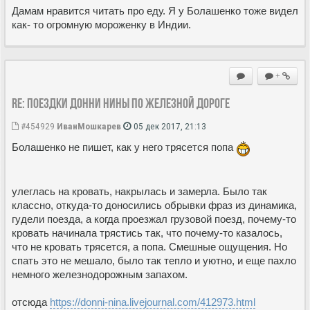
Дамам нравится читать про еду. Я у Болашенко тоже видел
как- то огромную мороженку в Индии.
+
Re: Поездки Донни Нины по железной дороге
#454929
ИванМошкарев
05 дек 2017, 21:13
Болашенко не пишет, как у него трясется попа
улеглась на кровать, накрылась и замерла. Было так
классно, откуда-то доносились обрывки фраз из динамика,
гудели поезда, а когда проезжал грузовой поезд, почему-то
кровать начинала трястись так, что почему-то казалось,
что не кровать трясется, а попа. Смешные ощущения. Но
спать это не мешало, было так тепло и уютно, и еще пахло
немного железнодорожным запахом.
отсюда
https://donni-nina.livejournal.com/412973.html