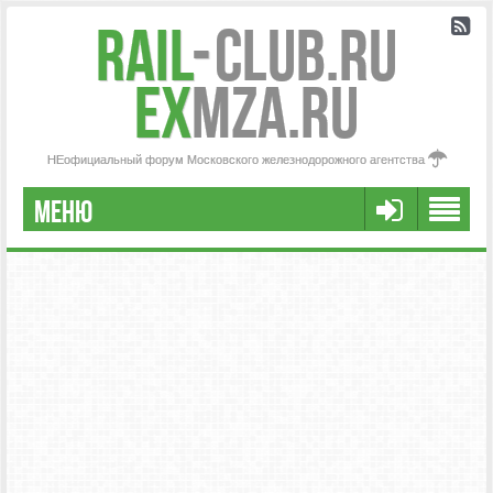
Rail
-
Club.RU
ex
MZA.RU
НЕофициальный форум Московского железнодорожного агентства
МЕНЮ
РЕГИСТРАЦИЯ
FAQ
НАША КОМАНДА
РАСШИРЕННЫЙ ПОИСК
СООБЩЕНИЯ БЕЗ ОТВЕТОВ