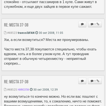
спокойно - отсылают пассажиров в 1 купе. Сами живут в
служебном, и еще двух зайцев в первое купе сажают.
Re: Места 37-38
+
#48523
transsibFAN
30 окт 2008, 11:05
Хм, а если возмутиться? Места же пронумерованы.
Часто места 37,38 покупаются специально, чтобы ехать
вдвоем, хоть и в более узком купе. А тут проводник
отправит в обычную четырехместку - неприятный
сюрприз...
Re: Места 37-38
+
#48525
НИКОЛА
30 окт 2008, 12:39
ну возмутиться-то конечно можно. Но если вас пошлют с
вашими возмущениями, то, к сожалению, ничто не поможет.
Возможно, угроза жалобы подействует, но далеко не факт.