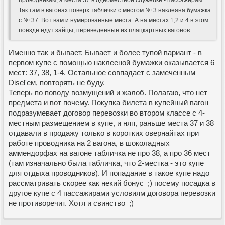
проводникам, а места 37 в одноместной служебке - пассажирам.
Так там в вагонах поверх таблички с местом № 3 наклеяна бумажка
с № 37. Вот вам и нумерованные места. А на местах 1,2 и 4 в этом
поезде едут зайцы, переведенные из плацкартных вагонов.
Именно так и бывает. Бывает и более тупой вариант - в
первом купе с помощью наклееной бумажки оказывается 6
мест: 37, 38, 1-4. Остальное совпадает с замеченным
Disel'ем, повторять не буду.
Теперь по поводу возмущений и жалоб. Полагаю, что нет
предмета и вот почему. Покупка билета в купейный вагон
подразумевает договор перевозки во втором классе с 4-
местным размещением в купе, и няп, раньше места 37 и 38
отдавали в продажу только в коротких овернайтах при
работе проводника на 2 вагона, в шоколадных
аммендорфах на вагоне табличка не про 38, а про 36 мест
(там изначально была табличка, что 2-местка - это купе
для отдыха проводников). И попадание в такое купе надо
рассматривать скорее как некий бонус ;) посему посадка в
другое купе с 4 пассажирами условиям договора перевозки
не противоречит. Хотя и свинство ;)