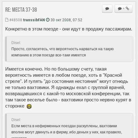
Re: Места 37-38
+
#48508
transsibFAN
30 окт 2008, 07:52
Конкретно в этом поезде - они идут в продажу пассажирам.
Disel:
Просто, согласитесь, что вероятность нарваться на такую
компанию в этом поезде все-таки имеется
Имеется конечно. Но по большому счету, такая
вероятность имеется в любом поезде, хоть в "Красной
стреле". И гулять "до состояния нестояния" могут отнюдь
не только вахтовики. Я однажды ехал с группой врачей,
возвращавшихся с какой-то московской конференции, так
там такое веселье было - вахтовики просто нервно курят в
сторонке
Disel:
Если места в нефирменных поездах раскуплены, вахтовики
вполне могут двинуть и в фирму, ибо деньги у них, как правило,