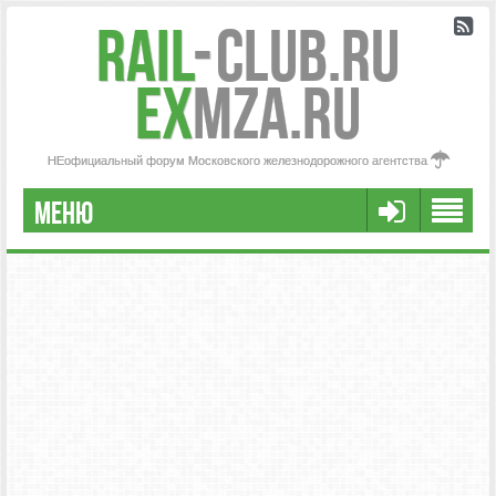
Rail
-
Club.RU
ex
MZA.RU
НЕофициальный форум Московского железнодорожного агентства
МЕНЮ
РЕГИСТРАЦИЯ
FAQ
НАША КОМАНДА
РАСШИРЕННЫЙ ПОИСК
СООБЩЕНИЯ БЕЗ ОТВЕТОВ