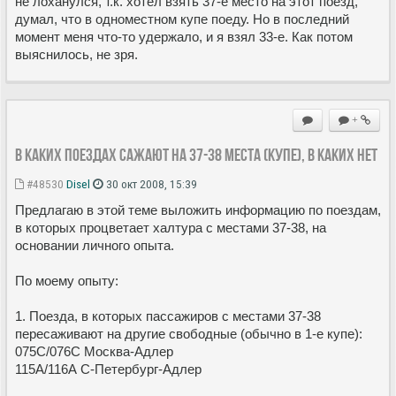
не лоханулся, т.к. хотел взять 37-е место на этот поезд,
думал, что в одноместном купе поеду. Но в последний
момент меня что-то удержало, и я взял 33-е. Как потом
выяснилось, не зря.
+
в каких поездах сажают на 37-38 места (купе), в каких нет
#48530
Disel
30 окт 2008, 15:39
Предлагаю в этой теме выложить информацию по поездам,
в которых процветает халтура с местами 37-38, на
основании личного опыта.
По моему опыту:
1. Поезда, в которых пассажиров с местами 37-38
пересаживают на другие свободные (обычно в 1-е купе):
075С/076С Москва-Адлер
115А/116А С-Петербург-Адлер