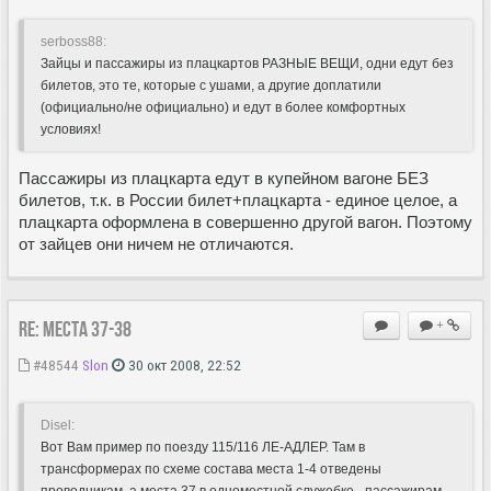
serboss88:
Зайцы и пассажиры из плацкартов РАЗНЫЕ ВЕЩИ, одни едут без
билетов, это те, которые с ушами, а другие доплатили
(официально/не официально) и едут в более комфортных
условиях!
Пассажиры из плацкарта едут в купейном вагоне БЕЗ
билетов, т.к. в России билет+плацкарта - единое целое, а
плацкарта оформлена в совершенно другой вагон. Поэтому
от зайцев они ничем не отличаются.
Re: Места 37-38
+
#48544
Slon
30 окт 2008, 22:52
Disel:
Вот Вам пример по поезду 115/116 ЛЕ-АДЛЕР. Там в
трансформерах по схеме состава места 1-4 отведены