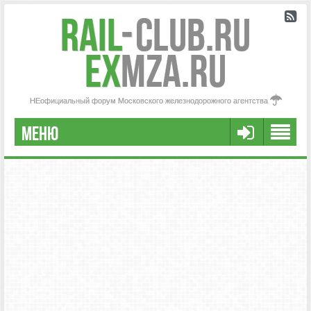
Rail
-
Club.RU
ex
MZA.RU
НЕофициальный форум Московского железнодорожного агентства
МЕНЮ
РЕГИСТРАЦИЯ
FAQ
НАША КОМАНДА
РАСШИРЕННЫЙ ПОИСК
СООБЩЕНИЯ БЕЗ ОТВЕТОВ