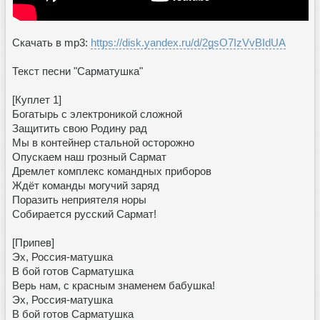
Скачать в mp3:
https://disk.yandex.ru/d/2gsO7IzVvBIdUA
Текст песни "Сарматушка"
[Куплет 1]
Богатырь с электроникой сложной
Защитить свою Родину рад
Мы в контейнер стальной осторожно
Опускаем наш грозный Сармат
Дремлет комплекс командных приборов
Ждёт команды могучий заряд
Поразить неприятеля норы
Собирается русский Сармат!
[Припев]
Эх, Россия-матушка
В бой готов Сарматушка
Верь нам, с красным знаменем бабушка!
Эх, Россия-матушка
В бой готов Сарматушка