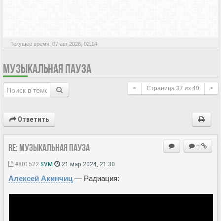
АКТИВНЫЕ ТЕМЫ
Текущее время: 07 авг 2026, 02:14
МУЗЫКАЛЬНАЯ ПАУЗА
<
Страница
37
из
40
>
Ответить
Re: Музыкальная пауза
+
#801522
SVM
21 мар 2024, 21:30
Алексей Акинчиц
— Радиация: