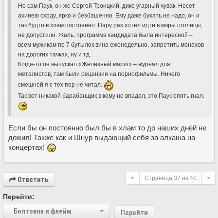
Но сам Паук, он же Сергей Троицкий, дико угарный чувак. Несет
ахинею сходу, ярко и безбашенно. Ему даже бухать не надо, он и
так будто в хлам постоянно. Пару раз хотел идти в мэры столицы,
не допустили. Жаль, программа кандидата была интересной –
всем мужикам по 7 бутылок вина еженедельно, запретить монахов
на дорогих тачках, ну и тд.
Когда-то он выпускал «Железный марш» – журнал для
металистов, там были рецензии на порнофильмы. Ничего
смешней я с тех пор не читал.
Так вот никакой барабанщик в кому не впадал, это Паук опять гнал.
Если бы он постоянно был бы в хлам то до наших дней не
дожил! Также как и Шнур выдающий себя за алкаша на
концертах!
<
Страница
37
из
40
>
Ответить
Перейти:
Болтовня и флейм
Перейти