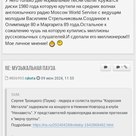
У него только две нормальные песни были! Кружатся
диски 1980 года которую крутили на средних волнах
англоязычного радио Moscow World Servise c ведущим
молодым Василием Стрельниковым.Созданное к
Олимпиаде 80 и Маргарита 89 года.Остальное к
сожалению чушь на которую купились миллионы
русскоязычных слушателей.И сделали его миллионером!!!
Мое личное мнение!
Re: Музыкальная пауза
+
#806993
raketa
09 июн 2024, 11:55
SVM:
Сергея Троицкого (Паука) - лидера и солиста группы "Коррозия
Металла" задержали на концерте в Нижнем Новгород в клубе
"Ненависть". У представителей правопорядка возникли претензии
к "мерчу группы".
Подробнее:
https://ria.ru/20240428/troitskiy-1942868482.html