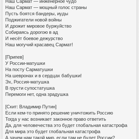
Наш Сармат — инженерное чудо
Наш Сармат — мощный голос страны
Пусть боятся бандеры, иуды
Поджигатели новой войны
И дрожит мировое буржуйство
Собираясь дорогою в ад
И несёт боевое дежурство
Наш могучий красавец Сармат!
[Припев]
У России-матушки
На посту Сарматушки
На шевронах и в сердцах бабушки!
Эх, Россия-матушка
В грусти супостатушка
Перемоги нет, одна зрадушка
[Скит: Владимир Путин]
Если кем-то принято решение уничтожить Россию
Тогда у нас возникает законное право ответить
Да, для человечества это будет глобальная катастрофа
Для мира это будет глобальная катастрофа
А зачем нам такой мир, если там не будет России?