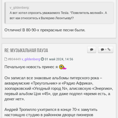
v_gildenberg:
А вот хотел спросить уважаемого Tesla. “Повелитель молний». А
вот как относитесь к Валерию Леонтьеву!?
Отлично! В 80-90-х прекрасные песни были.
Re: Музыкальная пауза
+
#804449
v_gildenberg
01 май 2024, 14:56
Печальную новость принес я
Он записал все знаковые альбомы питерского рока –
аквариумские «Треугольник» и «Радио Африка»,
зоопарковский «Уездный город N», алисовскую «Энергию»,
первый альбом Цоя «45», где даже подпел «время есть, а
денег нет».
Андрей Тропилло ухитрился в конце 70-х замутить
настоящую студию в районном дворце пионеров