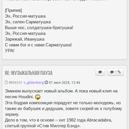
[Припев]
Эх, Россия-матушка
Эх, силен Сарматушка
Выше нос, солдатушка-братушка!
Эх, Россия-матушка
Заряжай, Иванушка
С нами бог и с нами Сарматушка!
УРА!
Re: Музыкальная пауза
+
#806531
v_gildenberg
01 июн 2024, 12:46
Эминем выпускает новый альбом. А пока новый клип на
песню Houdini.
Эта бодрая композиция порадует не только молодежь, но
также их бабушек и дедушек, зовите скорей их к голубому
экрану.
Дело в том, что в основе – хит 1982 года Abracadabra,
спетый группой «Стив Миллер Бэнд».