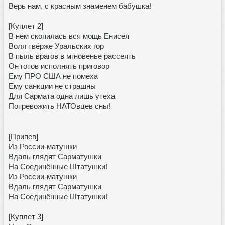
Верь нам, с красным знаменем бабушка!
[Куплет 2]
В нем скопилась вся мощь Енисея
Воля твёрже Уральских гор
В пыль врагов в мгновенье рассеять
Он готов исполнять приговор
Ему ПРО США не помеха
Ему санкции не страшны
Для Сармата одна лишь утеха
Потревожить НАТОвцев сны!
[Припев]
Из России-матушки
Вдаль глядят Сарматушки
На Соединённые Штатушки!
Из России-матушки
Вдаль глядят Сарматушки
На Соединённые Штатушки!
[Куплет 3]