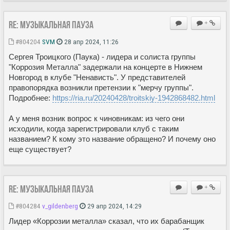
Re: Музыкальная пауза
+
#804204
SVM
28 апр 2024, 11:26
Сергея Троицкого (Паука) - лидера и солиста группы
"Коррозия Металла" задержали на концерте в Нижнем
Новгород в клубе "Ненависть". У представителей
правопорядка возникли претензии к "мерчу группы".
Подробнее:
https://ria.ru/20240428/troitskiy-1942868482.html
А у меня возник вопрос к чиновникам: из чего они
исходили, когда зарегистрировали клуб с таким
названием? К кому это название обращено? И почему оно
еще существует?
Re: Музыкальная пауза
+
#804284
v_gildenberg
29 апр 2024, 14:29
Лидер «Коррозии металла» сказал, что их барабанщик