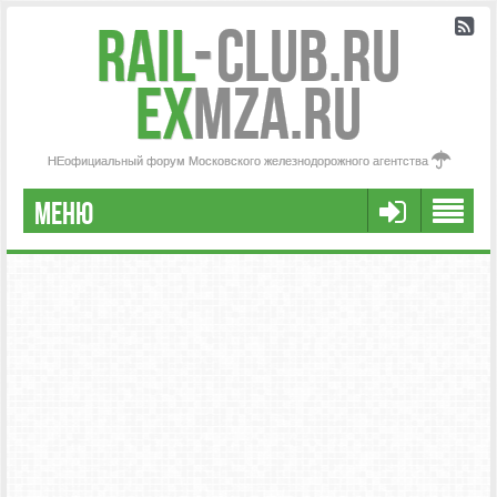
Rail
-
Club.RU
ex
MZA.RU
НЕофициальный форум Московского железнодорожного агентства
МЕНЮ
РЕГИСТРАЦИЯ
FAQ
НАША КОМАНДА
РАСШИРЕННЫЙ ПОИСК
СООБЩЕНИЯ БЕЗ ОТВЕТОВ