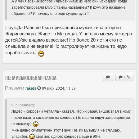
А у меня возник вопрос к чиновникам: из чего они исходили, когда
зарегистрировали клуб с таким названием? К кому это название
обращено? И почему оно еще существует?
Паук.Да Раньше был прикольный мужик типа второго
Жириновского. Живет в Мытищах.У него по моему четверо
детей.Уже видимо взрослые! Но более 20 лет я его не
слышала и не видела!Но гастролирует на жизнь то надо
зарабатывать!
Re: Музыкальная пауза
+
#806994
raketa
09 июн 2024, 11:59
v_gildenberg:
Лидер «Коррозии металла» сказал, что их барабанщик впал в кому
после визита силовиков на концерт. (Те нашли вдруг запрещенную
символику.)
Мне давно симпатичен этот Паук. Не, их музыку я не слушаю,
упасибог,
хватило одного концерта еще в 90-е.