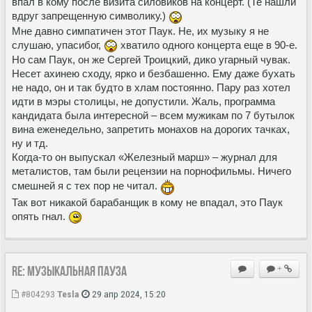
впал в кому после визита силовиков на концерт. (Те нашли
вдруг запрещенную символику.)
Мне давно симпатичен этот Паук. Не, их музыку я не
слушаю, упасибог,
хватило одного концерта еще в 90-е.
Но сам Паук, он же Сергей Троицкий, дико угарный чувак.
Несет ахинею сходу, ярко и безбашенно. Ему даже бухать
не надо, он и так будто в хлам постоянно. Пару раз хотел
идти в мэры столицы, не допустили. Жаль, программа
кандидата была интересной – всем мужикам по 7 бутылок
вина еженедельно, запретить монахов на дорогих тачках,
ну и тд.
Когда-то он выпускал «Железный марш» – журнал для
металистов, там были рецензии на порнофильмы. Ничего
смешней я с тех пор не читал.
Так вот никакой барабанщик в кому не впадал, это Паук
опять гнал.
Re: Музыкальная пауза
+
#804293
Tesla
29 апр 2024, 15:20