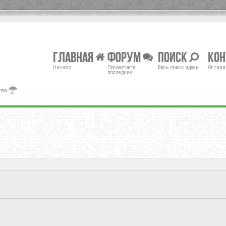
Главная
Форум
Поиск
Ко
Начало
Посмотрите
Весь поиск здесь!
Остава
последние...
тва