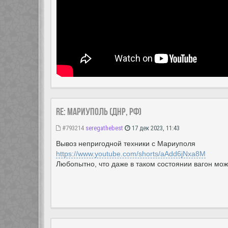
Re: Мариуполь (ДНР, РФ)
#793214
seregathebest
17 дек 2023, 11:43
Вывоз непригодной техники с Мариуполя
https://www.youtube.com/shorts/aAdd6jNxa8M
Любопытно, что даже в таком состоянии вагон мож