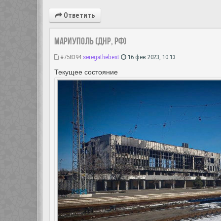
Ответить
Мариуполь (ДНР, РФ)
#758394
seregathebest
16 фев 2023, 10:13
Текущее состояние