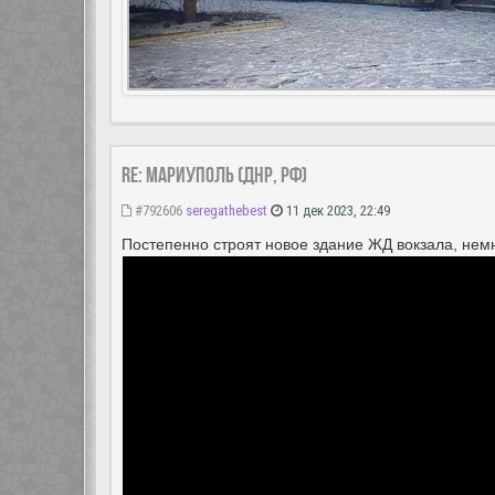
Re: Мариуполь (ДНР, РФ)
#792606
seregathebest
11 дек 2023, 22:49
Постепенно строят новое здание ЖД вокзала, нем