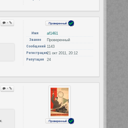
+
Имя
af1461
Звание
Проверенный
Сообщений
1143
Регистрация
21 окт 2011, 20:12
Репутация
24
+
к.