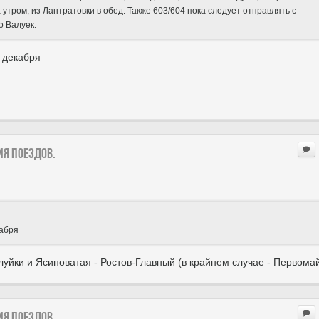
утром, из Лантратовки в обед. Также 603/604 пока следует отправлять с
о Валуек.
 декабря
ия поездов.
кабря
луйки и Ясиноватая - Ростов-Главный (в крайнем случае - Первомай
ия поездов.