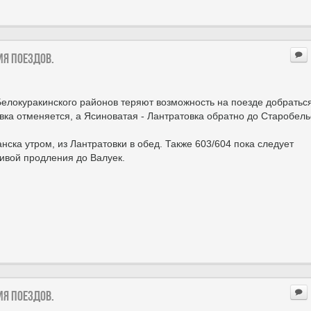
ия поездов.
Белокуракинского районов теряют возможность на поезде добратьс
овка отменяется, а Ясиноватая - Лантратовка обратно до Старобель
ска утром, из Лантратовки в обед. Также 603/604 пока следует
тивой продления до Валуек.
ия поездов.