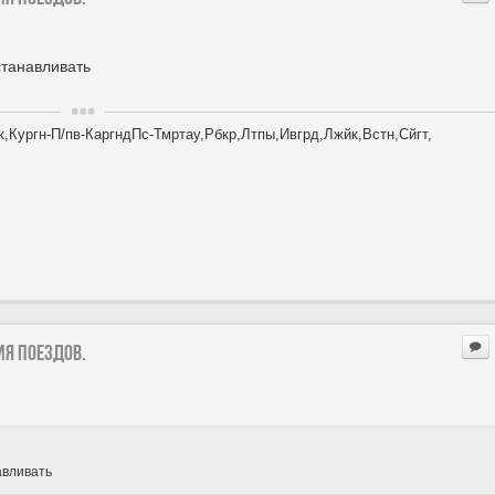
станавливать
,Кургн-П/пв-КаргндПс-Тмртау,Рбкр,Лтпы,Ивгрд,Лжйк,Встн,Сйгт,
ия поездов.
авливать