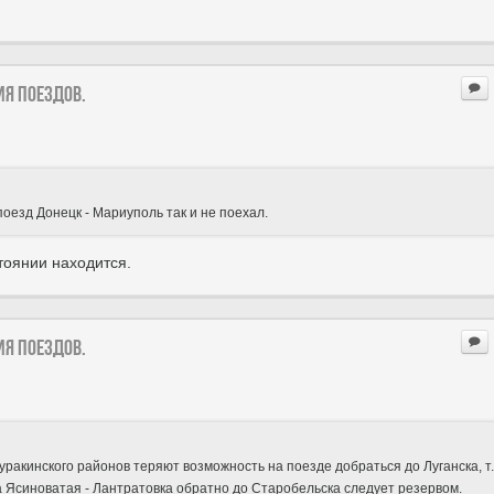
ия поездов.
поезд Донецк - Мариуполь так и не поехал.
тоянии находится.
ия поездов.
ракинского районов теряют возможность на поезде добраться до Луганска, т.
а Ясиноватая - Лантратовка обратно до Старобельска следует резервом.