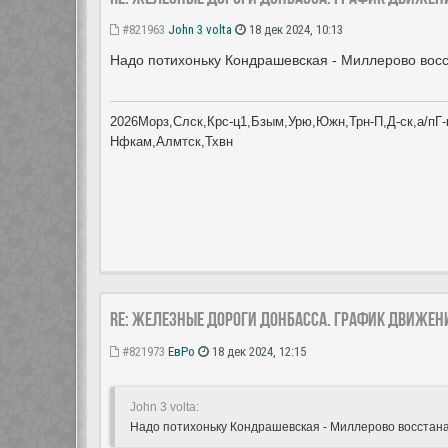
#821963
John 3 volta
18 дек 2024, 10:13
Надо потихоньку Кондрашевская - Миллерово вос
2026Морз,Слск,Крс-ц1,Бзым,Урю,Южн,Трн-П,Д-ск,а/пГ-к
Нфкам,Алмтск,Тхвн
Re: Железные дороги Донбасса. График движен
#821973
ЕвРо
18 дек 2024, 12:15
John 3 volta:
Надо потихоньку Кондрашевская - Миллерово восстан