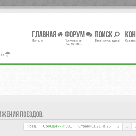
Главная
Форум
Поиск
Ко
Начало
Посмотрите
Весь поиск здесь!
Остава
последние...
тва
ИЖЕНИЯ ПОЕЗДОВ.
Пред.
Сообщений: 381
Страница
21
из
26
1
...