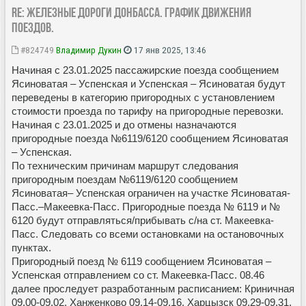
Re: Железные дороги Донбасса. График движения
поездов.
#824749
Владимир Дукин
17 янв 2025, 13:46
Начиная с 23.01.2025 пассажирские поезда сообщением
Ясиноватая – Успенская и Успенская – Ясиноватая будут
переведены в категорию пригородных с установлением
стоимости проезда по тарифу на пригородные перевозки.
Начиная с 23.01.2025 и до отмены назначаются
пригородные поезда №6119/6120 сообщением Ясиноватая
– Успенская.
По техническим причинам маршрут следования
пригородным поездам №6119/6120 сообщением
Ясиноватая– Успенская ограничен на участке Ясиноватая-
Пасс.–Макеевка-Пасс. Пригородные поезда № 6119 и №
6120 будут отправляться/прибывать с/на ст. Макеевка-
Пасс. Следовать со всеми остановками на остановочных
пунктах.
Пригородный поезд № 6119 сообщением Ясиноватая –
Успенская отправлением со ст. Макеевка-Пасс. 08.46
далее проследует разработанным расписанием: Криничная
09.00-09.02, Ханженково 09.14-09.16, Харцызск 09.29-09.31,