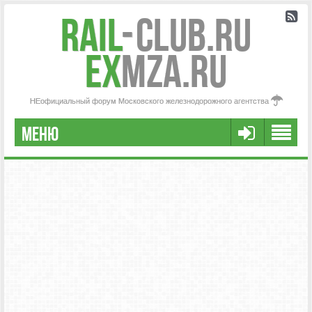
Rail
-
Club.RU
ex
MZA.RU
НЕофициальный форум Московского железнодорожного агентства
МЕНЮ
РЕГИСТРАЦИЯ
FAQ
НАША КОМАНДА
РАСШИРЕННЫЙ ПОИСК
СООБЩЕНИЯ БЕЗ ОТВЕТОВ