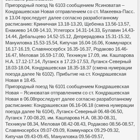
Пригородный поезд № 6103 сообщением Ясиноватая –
Кондрашевская Новая отправлением со ст. Макеевка-Пасс.
в 13.04 проследует далее согласно разработанному
расписанию: Криничная 13.18-13.20, Щебенка 13.56-13.57,
Енакиево 14.08-14.10, Углегорск 14.31-14.33, Булавин 14.43-
14.44, Дебальцево 14.52-15.12, Депрерадовка 15.31-15.32,
Мануиловка 15.53-15.54, Кипучая 16.04-16.06, Коммунарск
16.17-16.19, Славяносербск 16.35-16.37, Родаково 16.46-
16.47, Меловая 16.59-17.00, Техникум 17.09, им. Кашпарова
Н.А. 17.12-17.14, Луганск в 17.23-17.53, Луганск-Северный
18.03-18.04, Кондрашевская 18.35-18.37 (смена нумерации
поезда далее № 6102). Прибытие на ст. Кондрашевская
Новая в 18.45.
Пригородный поезд № 6101 сообщением Кондрашевская
Новая – Ясиноватая отправлением со ст. Кондрашевская
Новая в 06.08проследует далее согласно разработанному
расписанию: Кондрашевская 06.16-06.18 (смена нумерации
поезда далее № 6104), Луганск-Северный 06.48-06.50,
Луганск 7.00-08.20, им. Кашпарова Н.А. 08.30-08.31,
Техникум 08.34, Меловая 08.42-08.43, Родаково 08.56-08.57,
Славяносербск 09.07-09.09, Коммунарск 09.29-09.32,
Кипучая 09.43-09.45, Мануиловка 09.56-09.57,