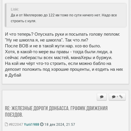
Liski:
Да и от Миллерово до 122 км тоже по сути ничего нет. Надо все
строить с нуля.
И что теперь? Опускать руки и посыпать голову пеплом:
"Ну не шмогла я, не шмогла". Так что ли?
После ВОВ и не в такой жути нар. хоз-во было.
Хотя, в какой-то мере вы правы - тогда были люди, а
сейчас либерасты всех мастей, манаХеры и буржуи.
На кой им чёрт что-то строить, если можно бабло на
депозит положить под хорошие проценты, и ездить на них
в Дубай
+
Re: Железные дороги Донбасса. График движения
поездов.
#822047
Yurii1988
18 дек 2024, 21:57