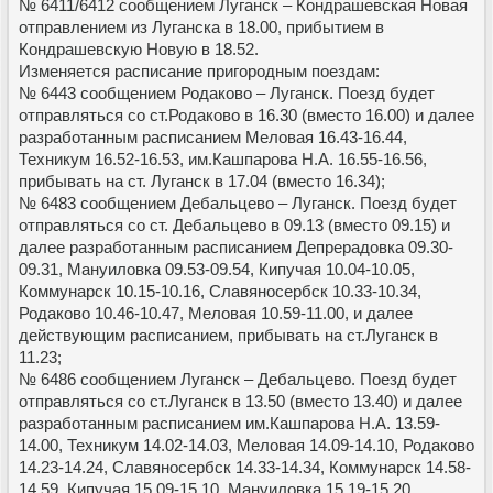
№ 6411/6412 сообщением Луганск – Кондрашевская Новая
отправлением из Луганска в 18.00, прибытием в
Кондрашевскую Новую в 18.52.
Изменяется расписание пригородным поездам:
№ 6443 сообщением Родаково – Луганск. Поезд будет
отправляться со ст.Родаково в 16.30 (вместо 16.00) и далее
разработанным расписанием Меловая 16.43-16.44,
Техникум 16.52-16.53, им.Кашпарова Н.А. 16.55-16.56,
прибывать на ст. Луганск в 17.04 (вместо 16.34);
№ 6483 сообщением Дебальцево – Луганск. Поезд будет
отправляться со ст. Дебальцево в 09.13 (вместо 09.15) и
далее разработанным расписанием Депрерадовка 09.30-
09.31, Мануиловка 09.53-09.54, Кипучая 10.04-10.05,
Коммунарск 10.15-10.16, Славяносербск 10.33-10.34,
Родаково 10.46-10.47, Меловая 10.59-11.00, и далее
действующим расписанием, прибывать на ст.Луганск в
11.23;
№ 6486 сообщением Луганск – Дебальцево. Поезд будет
отправляться со ст.Луганск в 13.50 (вместо 13.40) и далее
разработанным расписанием им.Кашпарова Н.А. 13.59-
14.00, Техникум 14.02-14.03, Меловая 14.09-14.10, Родаково
14.23-14.24, Славяносербск 14.33-14.34, Коммунарск 14.58-
14.59, Кипучая 15.09-15.10, Мануиловка 15.19-15.20,