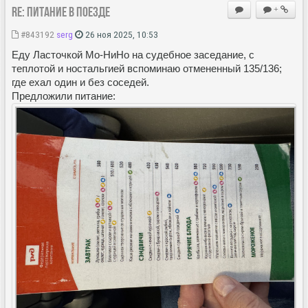
Re: Питание в поезде
+
#843192
serg
26 ноя 2025, 10:53
Еду Ласточкой Мо-НиНо на судебное заседание, с
теплотой и ностальгией вспоминаю отмененный 135/136;
где ехал один и без соседей.
Предложили питание: