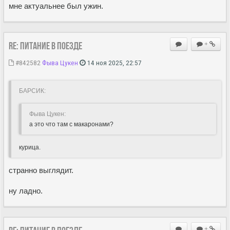
мне актуальнее был ужин.
Re: Питание в поезде
+
#842582
Фыва Цукен
14 ноя 2025, 22:57
БАРСИК:
Фыва Цукен:
а это что там с макаронами?
курица.
странно выглядит.
ну ладно.
+