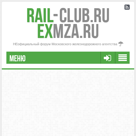
Rail
-
Club.RU
ex
MZA.RU
НЕофициальный форум Московского железнодорожного агентства
МЕНЮ
РЕГИСТРАЦИЯ
FAQ
НАША КОМАНДА
РАСШИРЕННЫЙ ПОИСК
СООБЩЕНИЯ БЕЗ ОТВЕТОВ