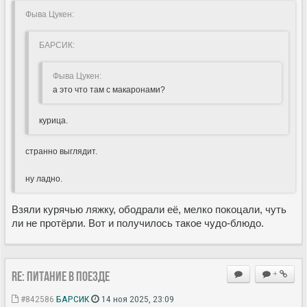
Фыва Цукен:
БАРСИК:
Фыва Цукен:
а это что там с макаронами?
курица.
странно выглядит.
ну ладно.
Взяли курячью ляжку, ободрали её, мелко покоцали, чуть
ли не протёрли. Вот и получилось такое чудо-блюдо.
Re: Питание в поезде
+
#842586
БАРСИК
14 ноя 2025, 23:09