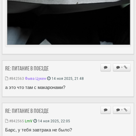
Re: Питание в поезде
+
#842563
Фыва Цукен
14 ноя 2025, 21:48
а это что там с макаронами?
Re: Питание в поезде
+
#842565
LmV
14 ноя 2025, 22:05
Барс, у тебя завтрака не было?