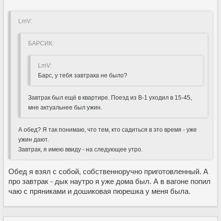
LmV:
БАРСИК:
LmV:
Барс, у тебя завтрака не было?
Завтрак был ещё в квартире. Поезд из В-1 уходил в 15-45,
мне актуальнее был ужин.
А обед? Я так понимаю, что тем, кто садиться в это время - уже
ужин дают.
Завтрак, я имею ввиду - на следующее утро.
Обед я взял с собой, собственноручно приготовленный. А
про завтрак - дык наутро я уже дома был. А в вагоне попил
чаю с пряниками и дошиковая пюрешка у меня была.