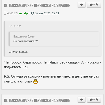
Re: Пассажирские перевозки на Украине
+
#843877
nataly-m
06 дек 2025, 22:21
БАРСИК:
Владимир Дукин:
Он сам поджигал?
Спички давал.
"Ты, Борух, бери порох. Ты, Ицки, бери спицки. А я и Хаим -
поджигаем" (с)
P.S. Откуда эта хохма - понятия не имею, в детстве не раз
слышала от отца
Re: Пассажирские перевозки на Украине
+