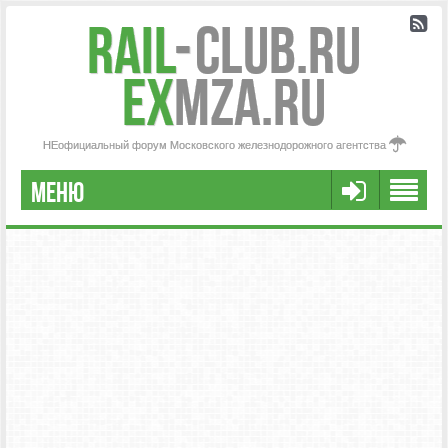
Rail
-
Club.RU
ex
MZA.RU
НЕофициальный форум Московского железнодорожного агентства
МЕНЮ
РЕГИСТРАЦИЯ
FAQ
НАША КОМАНДА
РАСШИРЕННЫЙ ПОИСК
СООБЩЕНИЯ БЕЗ ОТВЕТОВ