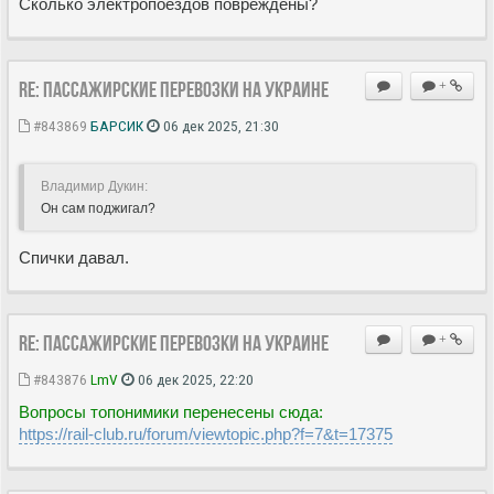
Сколько электропоездов повреждены?
Re: Пассажирские перевозки на Украине
+
#843869
БАРСИК
06 дек 2025, 21:30
Владимир Дукин:
Он сам поджигал?
Спички давал.
Re: Пассажирские перевозки на Украине
+
#843876
LmV
06 дек 2025, 22:20
Вопросы топонимики перенесены сюда:
https://rail-club.ru/forum/viewtopic.php?f=7&t=17375