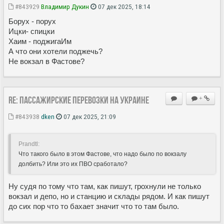
#843929
Владимир Дукин
07 дек 2025, 18:14
Борух - порух
Ицки- спицки
Хаим - поджигаИм
А что они хотели поджечь?
Не вокзал в Фастове?
Re: Пассажирские перевозки на Украине
+
#843938
dken
07 дек 2025, 21:09
Prandtl:
Что такого было в этом Фастове, что надо было по вокзалу
долбить? Или это их ПВО сработало?
Ну судя по тому что там, как пишут, грохнули не только
вокзал и депо, но и станцию и склады рядом. И как пишут
до сих пор что то бахает значит что то там было.