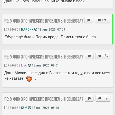
Дальние - это Тюмень по нитке Ямала и всё?
Re: У ФПК хронические проблемы невывоза?
+
#846861
БАРСИК
18 янв 2026, 07:59
Ёбург ещё был и Пермь вроде. Тюмень точно была.
Re: У ФПК хронические проблемы невывоза?
+
#846862
Liski
18 янв 2026, 08:01
Даже Михаил не ездил в Глазов в этом году, а вам все мест
не хватает
.
Re: У ФПК хронические проблемы невывоза?
+
#846863
KSM
18 янв 2026, 08:16