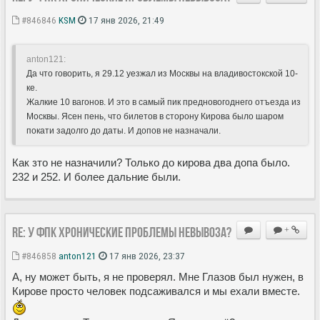
#846846
KSM
17 янв 2026, 21:49
anton121:
Да что говорить, я 29.12 уезжал из Москвы на владивостокской 10-
ке.
Жалкие 10 вагонов. И это в самый пик предновогоднего отъезда из
Москвы. Ясен пень, что билетов в сторону Кирова было шаром
покати задолго до даты. И допов не назначали.
Как зто не назначили? Только до кирова два допа было.
232 и 252. И более дальние были.
Re: У ФПК хронические проблемы невывоза?
+
#846858
anton121
17 янв 2026, 23:37
А, ну может быть, я не проверял. Мне Глазов был нужен, в
Кирове просто человек подсаживался и мы ехали вместе.