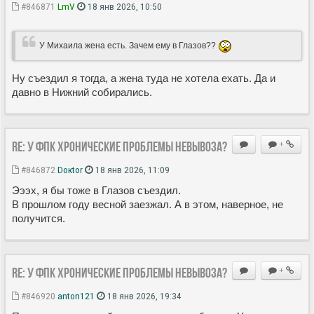
#846871
LmV
18 янв 2026, 10:50
У Михаила жена есть. Зачем ему в Глазов??
Ну съездил я тогда, а жена туда не хотела ехать. Да и
давно в Нижний собирались.
Re: У ФПК хронические проблемы невывоза?
+
#846872
Doкtor
18 янв 2026, 11:09
Эээх, я бы тоже в Глазов съездил.
В прошлом году весной заезжал. А в этом, наверное, не
получится.
Re: У ФПК хронические проблемы невывоза?
+
#846920
anton121
18 янв 2026, 19:34