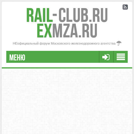
Rail
-
Club.RU
ex
MZA.RU
НЕофициальный форум Московского железнодорожного агентства
МЕНЮ
РЕГИСТРАЦИЯ
FAQ
НАША КОМАНДА
РАСШИРЕННЫЙ ПОИСК
СООБЩЕНИЯ БЕЗ ОТВЕТОВ