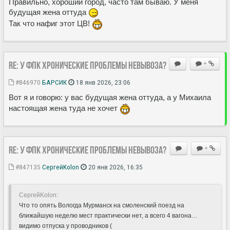
Правильно, хороший город, часто там бываю. У меня
будущая жена оттуда
Так что нафиг этот ЦВ!
Re: У ФПК хронические проблемы невывоза?
+
#846970
БАРСИК
18 янв 2026, 23:06
Вот я и говорю: у вас будущая жена оттуда, а у Михаила
настоящая жена туда не хочет
Re: У ФПК хронические проблемы невывоза?
+
#847135
СергейKolon
20 янв 2026, 16:35
СергейKolon:
Что то опять Вологда Мурманск на смоленский поезд на
ближайшую неделю мест практически нет, а всего 4 вагона…
видимо отпуска у проводников (