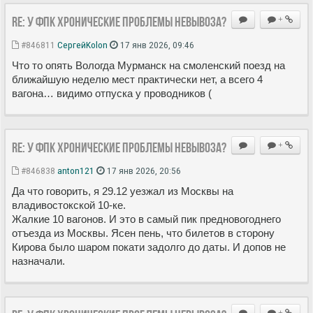
Re: У ФПК хронические проблемы невывоза?
+
#846811
СергейKolon
17 янв 2026, 09:46
Что то опять Вологда Мурманск на смоленский поезд на
ближайшую неделю мест практически нет, а всего 4
вагона… видимо отпуска у проводников (
Re: У ФПК хронические проблемы невывоза?
+
#846838
anton121
17 янв 2026, 20:56
Да что говорить, я 29.12 уезжал из Москвы на
владивостокской 10-ке.
Жалкие 10 вагонов. И это в самый пик предновогоднего
отъезда из Москвы. Ясен пень, что билетов в сторону
Кирова было шаром покати задолго до даты. И допов не
назначали.
+