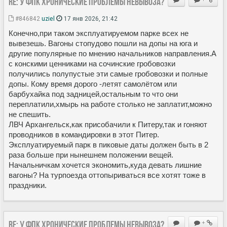
Re: У ФПК хронические проблемы невывоза?
#846842
uziel
17 янв 2026, 21:42
Конечно,при таком эксплуатируемом парке всех не
вывезешь. Вагоны стопудово пошли на допы на юга и
другие популярные по мнению начальников направления.А
с конскими ценниками на сочинские гробовозки
получились полупустые эти самые гробовозки и полные
допы. Кому время дорого -летят самолётом или
барбухайка под задницей,остальным то что они
переплатили,хмырь на работе столько не заплатит,можно
не спешить.
ЛВЧ Архангельск,как присобачили к Питеру,так и гоняют
проводников в командировки в этот Питер.
Эксплуатируемый парк в пиковые даты должен быть в 2
раза больше при нынешнем положении вещей.
Начальничкам хочется экономить,куда девать лишние
вагоны? На турпоезда оттопыриваться все хотят тоже в
праздники.
Re: У ФПК хронические проблемы невывоза?
+