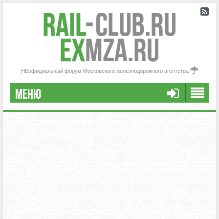
Rail
-
Club.RU
ex
MZA.RU
НЕофициальный форум Московского железнодорожного агентства
МЕНЮ
РЕГИСТРАЦИЯ
FAQ
НАША КОМАНДА
РАСШИРЕННЫЙ ПОИСК
СООБЩЕНИЯ БЕЗ ОТВЕТОВ