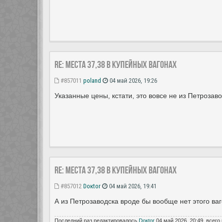
Re: Места 37,38 в купейных вагонах
#857011
poland
04 май 2026, 19:26
Указанные цены, кстати, это вовсе не из Петрозаво
Re: Места 37,38 в купейных вагонах
#857012
Doкtor
04 май 2026, 19:41
А из Петрозаводска вроде бы вообще нет этого ваг
Последний раз редактировалось
Doкtor
04 май 2026, 20:49, всего