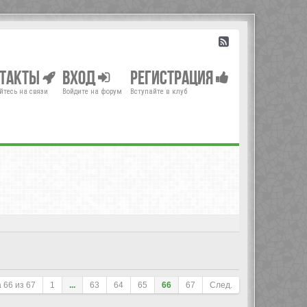
нтакты
Вход
Регистрация
йтесь на связи
Войдите на форум
Вступайте в клуб
а
66
из
67
1
...
63
64
65
66
67
След.