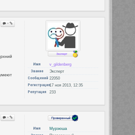
+
ерхний
Имя
v_gildenberg
Звание
Эксперт
 умеют
Сообщений
22050
Регистрация
17 ноя 2013, 12:35
Репутация
233
+
Имя
Мурзюша