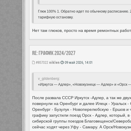
Глюк 100% 1. Обратно идет по обычному расписанию. 2.
тарифную остановку.
Нет там глюков, просто на время ремонтных работ
Re: ГРАФИК 2024/2027
#857322
niklen
09 май 2026, 14:01
v_gildenberg:
«Иркутск — Адлер», «Новокузнецк — Адлер» и «Орск —
После развала СССР Иркутск -Адлер, а так же дву
повернули на Оренбург и далее Илецк - Уральск - 
Оренбург - Бузулук - Новоперелюбскую - Ершов и 
графику запустили поезд Орск - Адлер, который, в 
сибирской группы поездов Благовещенск/Североба
сейчас ходят через Уфу - Самару. А Орск/Новокузн