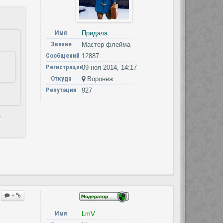
Имя
Придача
Звание
Мастер флейма
Сообщений
12887
Регистрация
09 ноя 2014, 14:17
Откуда
Воронеж
Репутация
927
т
+
Имя
LmV