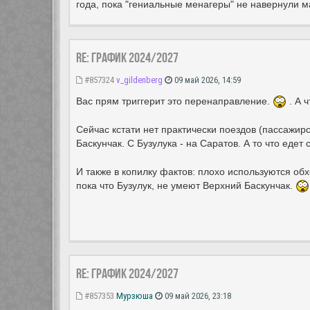
года, пока "гениальные менагеры" не навернули м
Re: ГРАФИК 2024/2027
#857324
v_gildenberg
09 май 2026, 14:59
Вас прям триггерит это перенаправление.
. А ч
Сейчас кстати нет практически поездов (пассажирс
Баскунчак. С Бузулука - на Саратов. А то что еде
И также в копилку фактов: плохо используются об
пока что Бузулук, не умеют Верхний Баскунчак.
Re: ГРАФИК 2024/2027
#857353
Мурзюша
09 май 2026, 23:18