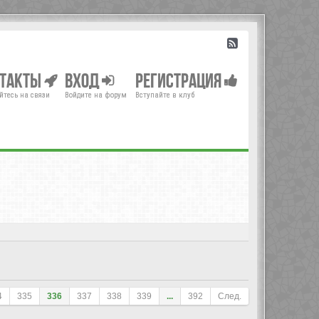
нтакты
Вход
Регистрация
йтесь на связи
Войдите на форум
Вступайте в клуб
4
335
336
337
338
339
...
392
След.