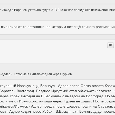
 Заход в Воронеж уж точно будет. 3. В Лисках все поезда без исключения им
 выпиливают те остановки, по которым нет ещё точного расписания
 Адлер». Которые я считаю ездили через Гурьев.
хгруппный Новокузнецк, Барнаул - Адлер после Орска вместо Казах
Саратов - Волгоград. Позднее Иркутский стал объезжать Казахстан 
через Урбах выходил на В.Баскунчак с выездом на Волгоград. По э
отличие от Иркутского, никогда через Гурьев не ходил. После созд
йкальск/Иркутск - Адлер поезда после Ершова пошли на Саратов, 
ецк - Адлер ходил через Урбах - В.Баскунчак - Волгоград до прошл