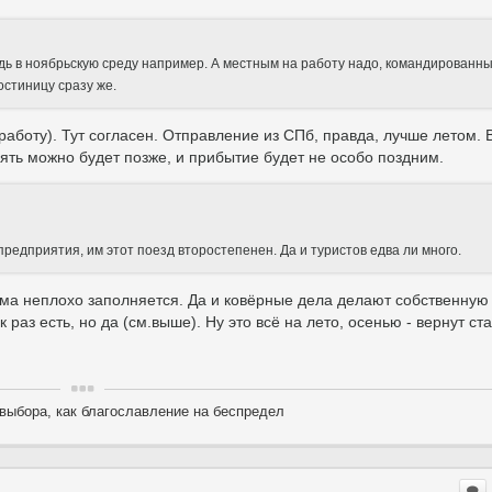
будь в ноябрьскую среду например. А местным на работу надо, командированн
остиницу сразу же.
работу). Тут согласен. Отправление из СПб, правда, лучше летом. В
лять можно будет позже, и прибытие будет не особо поздним.
редприятия, им этот поезд второстепенен. Да и туристов едва ли много.
ьма неплохо заполняется. Да и ковёрные дела делают собственную
 раз есть, но да (см.выше). Ну это всё на лето, осенью - вернут ст
выбора, как благославление на беспредел