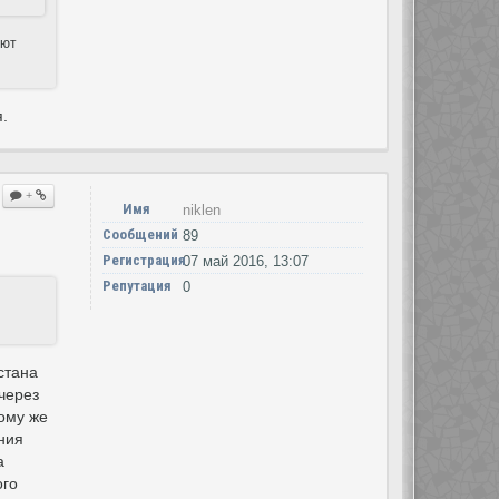
еют
.
+
Имя
niklen
Сообщений
89
Регистрация
07 май 2016, 13:07
Репутация
0
стана
через
тому же
ания
а
ого