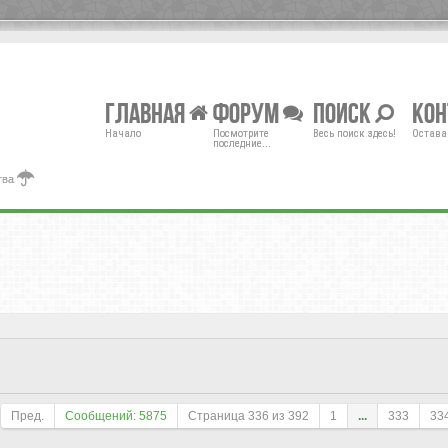
Главная
Форум
Поиск
Ко
Начало
Посмотрите
Весь поиск здесь!
Остава
последние...
тва
Пред.
Сообщений: 5875
Страница
336
из
392
1
...
333
33