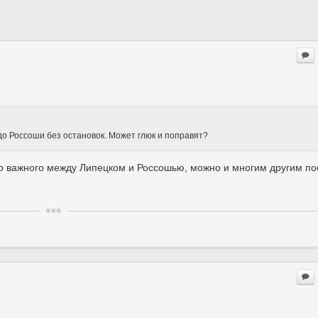
 до Россоши без остановок. Может глюк и поправят?
ичего важного между Липецком и Россошью, можно и многим другим п