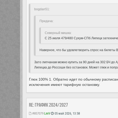
bogdan51:
Придача:
Северный мишка:
С 25 июля 479/480 Сухум-СПб Липецк затехниче
Наверное, что бы удовлетворить спрос на билеты
Зато липчанам можно купить за 90 дней на 302 БЧ до А
Липецка до Россоши без остановок. Может глюк и попр
Глюк 100% 1. Обратно идет по обычному расписанию
исключения имеют тарифную остановку.
Re: ГРАФИК 2024/2027
#857079
LmV
05 май 2026, 13:58