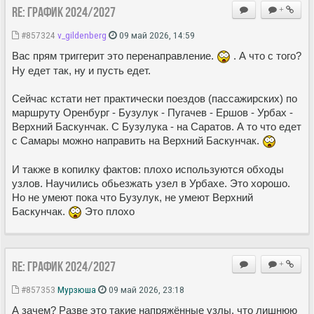
Re: ГРАФИК 2024/2027
+
#857324
v_gildenberg
09 май 2026, 14:59
Вас прям триггерит это перенаправление.
. А что с того?
Ну едет так, ну и пусть едет.
Сейчас кстати нет практически поездов (пассажирских) по
маршруту Оренбург - Бузулук - Пугачев - Ершов - Урбах -
Верхний Баскунчак. С Бузулука - на Саратов. А то что едет
с Самары можно направить на Верхний Баскунчак.
И также в копилку фактов: плохо используются обходы
узлов. Научились обьезжать узел в Урбахе. Это хорошо.
Но не умеют пока что Бузулук, не умеют Верхний
Баскунчак.
Это плохо
Re: ГРАФИК 2024/2027
+
#857353
Мурзюша
09 май 2026, 23:18
А зачем? Разве это такие напряжённые узлы, что лишнюю