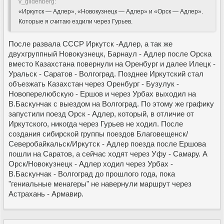
v_gildenberg:
«Иркутск — Адлер», «Новокузнецк — Адлер» и «Орск — Адлер».
Которые я считаю ездили через Гурьев.
После развала СССР Иркутск -Адлер, а так же
двухгруппный Новокузнецк, Барнаул - Адлер после Орска
вместо Казахстана повернули на Оренбург и далее Илецк -
Уральск - Саратов - Волгоград. Позднее Иркутский стал
объезжать Казахстан через Оренбург - Бузулук -
Новоперелюбскую - Ершов и через Урбах выходил на
В.Баскунчак с выездом на Волгоград. По этому же графику
запустили поезд Орск - Адлер, который, в отличие от
Иркутского, никогда через Гурьев не ходил. После
создания сибирской группы поездов Благовещенск/
Северобайкальск/Иркутск - Адлер поезда после Ершова
пошли на Саратов, а сейчас ходят через Уфу - Самару. А
Орск/Новокузнецк - Адлер ходил через Урбах -
В.Баскунчак - Волгоград до прошлого года, пока
"гениальные менагеры" не навернули маршрут через
Астрахань - Армавир.