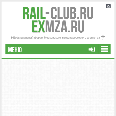
Rail
-
Club.RU
ex
MZA.RU
НЕофициальный форум Московского железнодорожного агентства
МЕНЮ
РЕГИСТРАЦИЯ
FAQ
НАША КОМАНДА
РАСШИРЕННЫЙ ПОИСК
СООБЩЕНИЯ БЕЗ ОТВЕТОВ