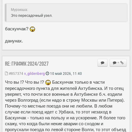
Мурзюша:
Это пересадочный узел.
баскунчак?
данунах.
Re: ГРАФИК 2024/2027
+
#857374
v_gildenberg
10 май 2026, 11:40
Что вы !? Что вы !?
Баскунчак только в части
пересадочного пункта для жителей Ахтубинска. И то отец
уверяет, что почти все военные в Ахтубинске б.ч. ездили
через Волгоград (если надо в строну Москвы или Питера).
Почему-то местные поезда они не любили. В любом
случае если поезд идет с Урбаха, то этот незаход в
Баскунчак - только на пользу и на ускорение. Я более того
скажу, что когда были некие аварии со сходом и
пропускали поезда по левой стороне Волги, то этот объезд