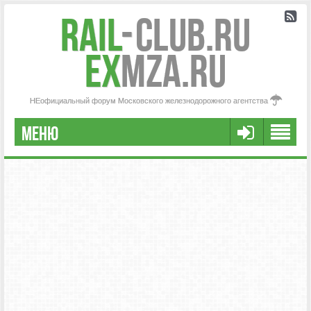
Rail
-
Club.RU
ex
MZA.RU
НЕофициальный форум Московского железнодорожного агентства
МЕНЮ
РЕГИСТРАЦИЯ
FAQ
НАША КОМАНДА
РАСШИРЕННЫЙ ПОИСК
СООБЩЕНИЯ БЕЗ ОТВЕТОВ