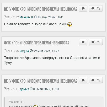
Re: У ФПК хронические проблемы невывоза?
+
#857302
Максим П.
09 май 2026, 10:41
Сами вставайте в Туле в 2 часа ночи!
ФПК хронические проблемы невывоза?
+
#857306
Serge&
09 май 2026, 11:07
Тогда после Арзамаса завернуть его на Саранск и затем в
Тулу.
Re: У ФПК хронические проблемы невывоза?
+
#857311
ДеМих
09 май 2026, 11:53
Максим П.:
А как вы хотели?!
Руки прочь от 56! Нынешний график