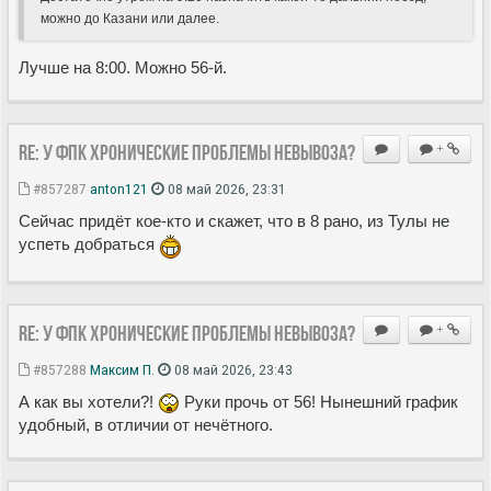
можно до Казани или далее.
Лучше на 8:00. Можно 56-й.
Re: У ФПК хронические проблемы невывоза?
+
#857287
anton121
08 май 2026, 23:31
Сейчас придёт кое-кто и скажет, что в 8 рано, из Тулы не
успеть добраться
Re: У ФПК хронические проблемы невывоза?
+
#857288
Максим П.
08 май 2026, 23:43
А как вы хотели?!
Руки прочь от 56! Нынешний график
удобный, в отличии от нечëтного.