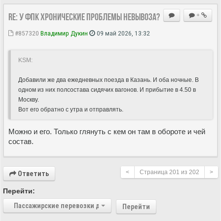
Re: У ФПК хронические проблемы невывоза?
+
#857320
Владимир Дукин
09 май 2026, 13:32
KSM:
Добавили же два ежедневных поезда в Казань. И оба ночные. В
одном из них полсостава сидячих вагонов. И прибытие в 4.50 в
Москву.
Вот его обратно с утра и отправлять.
Можно и его. Только глянуть с кем он там в обороте и чей
состав.
<
Страница
201
из
202
>
Ответить
Перейти:
Пассажирские перевозки дальнего следования
Перейти