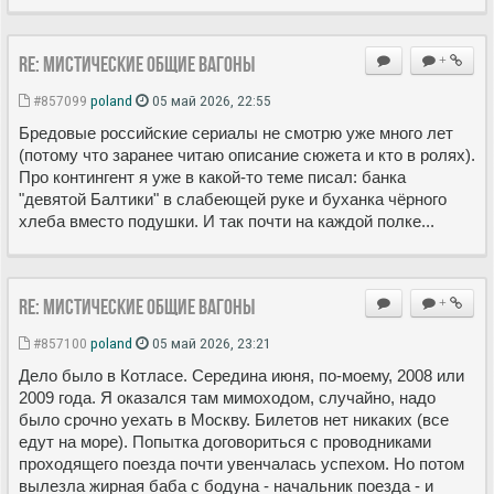
Re: Мистические ОБЩИЕ вагоны
+
#857099
poland
05 май 2026, 22:55
Бредовые российские сериалы не смотрю уже много лет
(потому что заранее читаю описание сюжета и кто в ролях).
Про контингент я уже в какой-то теме писал: банка
"девятой Балтики" в слабеющей руке и буханка чёрного
хлеба вместо подушки. И так почти на каждой полке...
Re: Мистические ОБЩИЕ вагоны
+
#857100
poland
05 май 2026, 23:21
Дело было в Котласе. Середина июня, по-моему, 2008 или
2009 года. Я оказался там мимоходом, случайно, надо
было срочно уехать в Москву. Билетов нет никаких (все
едут на море). Попытка договориться с проводниками
проходящего поезда почти увенчалась успехом. Но потом
вылезла жирная баба с бодуна - начальник поезда - и