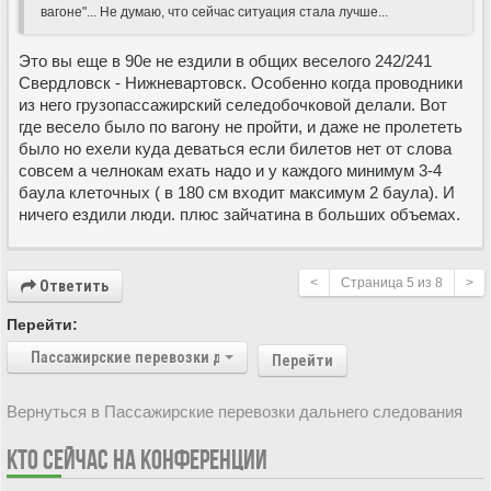
вагоне"... Не думаю, что сейчас ситуация стала лучше...
Это вы еще в 90е не ездили в общих веселого 242/241
Свердловск - Нижневартовск. Особенно когда проводники
из него грузопассажирский селедобочковой делали. Вот
где весело было по вагону не пройти, и даже не пролететь
было но ехели куда деваться если билетов нет от слова
совсем а челнокам ехать надо и у каждого минимум 3-4
баула клеточных ( в 180 см входит максимум 2 баула). И
ничего ездили люди. плюс зайчатина в больших объемах.
<
Страница
5
из
8
>
Ответить
Перейти:
Пассажирские перевозки дальнего следования
Перейти
Вернуться в Пассажирские перевозки дальнего следования
КТО СЕЙЧАС НА КОНФЕРЕНЦИИ