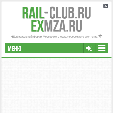
Rail
-
Club.RU
ex
MZA.RU
НЕофициальный форум Московского железнодорожного агентства
МЕНЮ
РЕГИСТРАЦИЯ
FAQ
НАША КОМАНДА
РАСШИРЕННЫЙ ПОИСК
СООБЩЕНИЯ БЕЗ ОТВЕТОВ