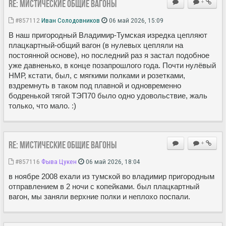
Re: Мистические ОБЩИЕ вагоны
+
#857112
Иван Солодовников
06 май 2026, 15:09
В наш пригородный Владимир-Тумская изредка цепляют
плацкартный-общий вагон (в нулевых цепляли на
постоянной основе), но последний раз я застал подобное
уже давненько, в конце позапрошлого года. Почти нулëвый
НМР, кстати, был, с мягкими полками и розетками,
вздремнуть в таком под плавной и одновременно
бодренькой тягой ТЭП70 было одно удовольствие, жаль
только, что мало. :)
Re: Мистические ОБЩИЕ вагоны
+
#857116
Фыва Цукен
06 май 2026, 18:04
в ноябре 2008 ехали из тумской во владимир пригородным
отправлением в 2 ночи с копейками. был плацкартный
вагон, мы заняли верхние полки и неплохо поспали.