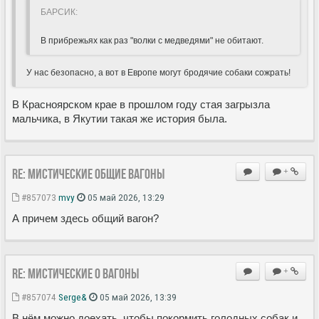
БАРСИК:
В прибрежьях как раз "волки с медведями" не обитают.
У нас безопасно, а вот в Европе могут бродячие собаки сожрать!
В Красноярском крае в прошлом году стая загрызла
мальчика, в Якутии такая же история была.
Re: Мистические ОБЩИЕ вагоны
+
#857073
mvy
05 май 2026, 13:29
А причем здесь общий вагон?
Re: Мистические О вагоны
+
#857074
Serge&
05 май 2026, 13:39
В нём можно доехать, чтобы покормить голодных собак и