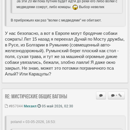
За эти 20 км пока путник будет идти до реки его либо волки с
медведями сожрут, либо комары.
Выбор невелик
В прибрежьях как раз "волки с медведями" не обитают.
У нас безопасно, а вот в Европе могут бродячие собаки
сожрать! Лет 15 назад я переехал Дунай по Мосту дружбы,
в Русе, из Болгарии в Румынию (совмещенный авто-
железнодорожный). Румынский берег плоский как стол -
поля, сухая трава, и тут же за машиной огромные дикие
собаки увязались, бежали, злобно лаяли! Я даже окно
закрыл. Не знаю, может это потомки пограничного пса
Алый? Или Карацупы?
Re: Мистические ОБЩИЕ вагоны
+
#857044
Михаил
05 май 2026, 02:30
poland » 03-05-2026, 16:53
: