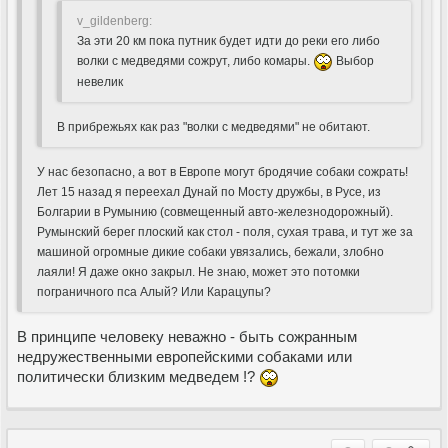
v_gildenberg:
За эти 20 км пока путник будет идти до реки его либо
волки с медведями сожрут, либо комары.
Выбор
невелик
В прибрежьях как раз "волки с медведями" не обитают.
У нас безопасно, а вот в Европе могут бродячие собаки сожрать!
Лет 15 назад я переехал Дунай по Мосту дружбы, в Русе, из
Болгарии в Румынию (совмещенный авто-железнодорожный).
Румынский берег плоский как стол - поля, сухая трава, и тут же за
машиной огромные дикие собаки увязались, бежали, злобно
лаяли! Я даже окно закрыл. Не знаю, может это потомки
пограничного пса Алый? Или Карацупы?
В принципе человеку неважно - быть сожранным
недружественными европейскими собаками или
политически близким медведем !?