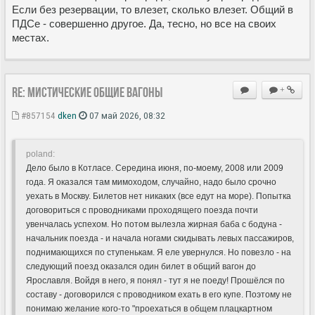
Если без резервации, то влезет, сколько влезет. Общий в
ПДСе - совершенно другое. Да, тесно, но все на своих
местах.
Re: Мистические ОБЩИЕ вагоны
+
#857154
dken
07 май 2026, 08:32
poland:
Дело было в Котласе. Середина июня, по-моему, 2008 или 2009
года. Я оказался там мимоходом, случайно, надо было срочно
уехать в Москву. Билетов нет никаких (все едут на море). Попытка
договориться с проводниками проходящего поезда почти
увенчалась успехом. Но потом вылезла жирная баба с бодуна -
начальник поезда - и начала ногами скидывать левых пассажиров,
поднимающихся по ступенькам. Я еле увернулся. Но повезло - на
следующий поезд оказался один билет в общий вагон до
Ярославля. Войдя в него, я понял - тут я не поеду! Прошёлся по
составу - договорился с проводником ехать в его купе. Поэтому не
понимаю желание кого-то "проехаться в общем плацкартном