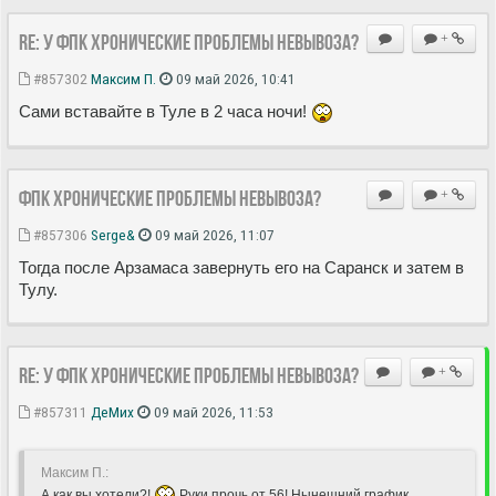
Re: У ФПК хронические проблемы невывоза?
+
#857302
Максим П.
09 май 2026, 10:41
Сами вставайте в Туле в 2 часа ночи!
ФПК хронические проблемы невывоза?
+
#857306
Serge&
09 май 2026, 11:07
Тогда после Арзамаса завернуть его на Саранск и затем в
Тулу.
Re: У ФПК хронические проблемы невывоза?
+
#857311
ДеМих
09 май 2026, 11:53
Максим П.:
А как вы хотели?!
Руки прочь от 56! Нынешний график