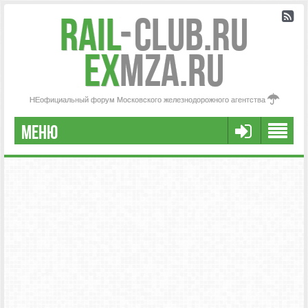
Rail
-
Club.RU
ex
MZA.RU
НЕофициальный форум Московского железнодорожного агентства
МЕНЮ
РЕГИСТРАЦИЯ
FAQ
НАША КОМАНДА
РАСШИРЕННЫЙ ПОИСК
СООБЩЕНИЯ БЕЗ ОТВЕТОВ