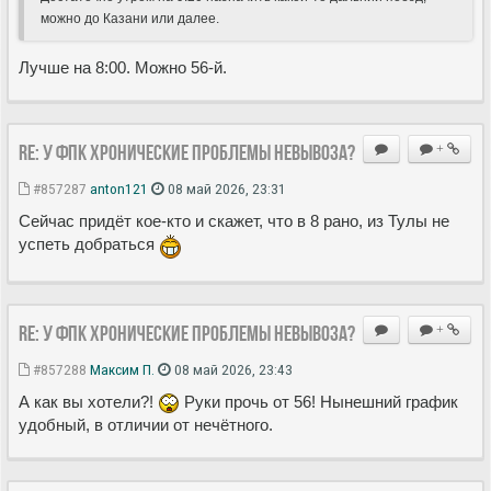
можно до Казани или далее.
Лучше на 8:00. Можно 56-й.
Re: У ФПК хронические проблемы невывоза?
+
#857287
anton121
08 май 2026, 23:31
Сейчас придёт кое-кто и скажет, что в 8 рано, из Тулы не
успеть добраться
Re: У ФПК хронические проблемы невывоза?
+
#857288
Максим П.
08 май 2026, 23:43
А как вы хотели?!
Руки прочь от 56! Нынешний график
удобный, в отличии от нечëтного.