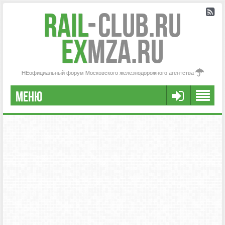
Rail
-
Club.RU
ex
MZA.RU
НЕофициальный форум Московского железнодорожного агентства
МЕНЮ
РЕГИСТРАЦИЯ
FAQ
НАША КОМАНДА
РАСШИРЕННЫЙ ПОИСК
СООБЩЕНИЯ БЕЗ ОТВЕТОВ