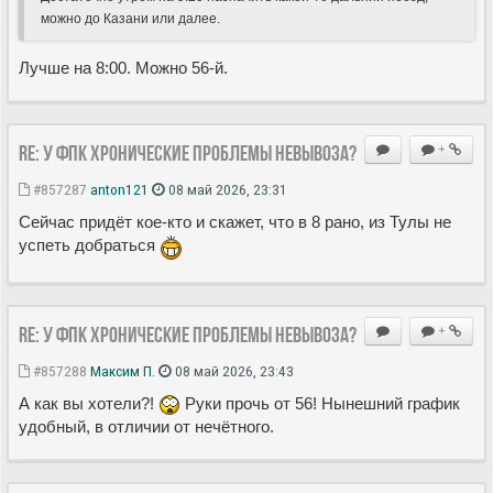
можно до Казани или далее.
Лучше на 8:00. Можно 56-й.
Re: У ФПК хронические проблемы невывоза?
+
#857287
anton121
08 май 2026, 23:31
Сейчас придёт кое-кто и скажет, что в 8 рано, из Тулы не
успеть добраться
Re: У ФПК хронические проблемы невывоза?
+
#857288
Максим П.
08 май 2026, 23:43
А как вы хотели?!
Руки прочь от 56! Нынешний график
удобный, в отличии от нечëтного.