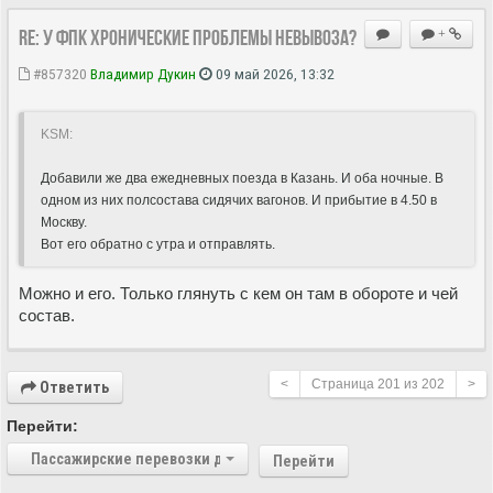
Re: У ФПК хронические проблемы невывоза?
+
#857320
Владимир Дукин
09 май 2026, 13:32
KSM:
Добавили же два ежедневных поезда в Казань. И оба ночные. В
одном из них полсостава сидячих вагонов. И прибытие в 4.50 в
Москву.
Вот его обратно с утра и отправлять.
Можно и его. Только глянуть с кем он там в обороте и чей
состав.
<
Страница
201
из
202
>
Ответить
Перейти:
Пассажирские перевозки дальнего следования
Перейти