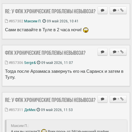
Re: У ФПК хронические проблемы невывоза?
+
#857302
Максим П.
09 май 2026, 10:41
Сами вставайте в Туле в 2 часа ночи!
ФПК хронические проблемы невывоза?
+
#857306
Serge&
09 май 2026, 11:07
Тогда после Арзамаса завернуть его на Саранск и затем в
Тулу.
Re: У ФПК хронические проблемы невывоза?
+
#857311
ДеМих
09 май 2026, 11:53
Максим П.:
А как вы хотели?!
Руки прочь от 56! Нынешний график