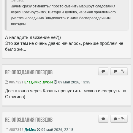
Serge&:
Зачем сразу отменять? просто сменить маршрут следования
через Красноуфимск, Шатуру и Дулёво, избежав проблемного
участка и соединив Владивосток с ними беспересадочным
поездом.
А наладить движение не?))
Это же там не очень давно началось, раньше проблем не
было же...
Re: Опоздания поездов
+
#857321
Владимир Дукин
09 май 2026, 13:35
Достаточно через Казань пропустить, можно и свернуть на
Стригино)
Re: Опоздания поездов
+
#857345
ДеМих
09 май 2026, 22:18