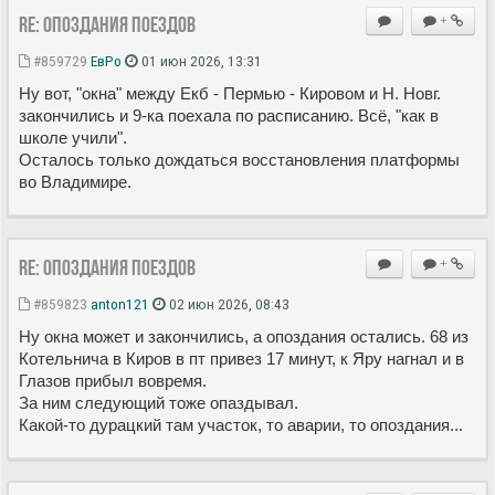
Re: Опоздания поездов
+
#859729
ЕвРо
01 июн 2026, 13:31
Ну вот, "окна" между Екб - Пермью - Кировом и Н. Новг.
закончились и 9-ка поехала по расписанию. Всё, "как в
школе учили".
Осталось только дождаться восстановления платформы
во Владимире.
Re: Опоздания поездов
+
#859823
anton121
02 июн 2026, 08:43
Ну окна может и закончились, а опоздания остались. 68 из
Котельнича в Киров в пт привез 17 минут, к Яру нагнал и в
Глазов прибыл вовремя.
За ним следующий тоже опаздывал.
Какой-то дурацкий там участок, то аварии, то опоздания...