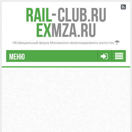
Rail
-
Club.RU
ex
MZA.RU
НЕофициальный форум Московского железнодорожного агентства
МЕНЮ
РЕГИСТРАЦИЯ
FAQ
НАША КОМАНДА
РАСШИРЕННЫЙ ПОИСК
СООБЩЕНИЯ БЕЗ ОТВЕТОВ