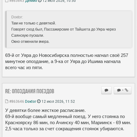
#863643
ДеМих
12 июл 2026, 10:50
Doкtor:
Там не только с девяткой.
Говорят сход был, Пассажирские от Тайшета до Уяра через
Саянскую пускали.
Окно отменили вчера.
69-й от Уяра до Новосибирска полностью нагнал своё 257
минутное опоздание, а 9-ка от Уяра до Ишима нагнала
всего час из пяти.
Re: Опоздания поездов
+
#863646
Doкtor
12 июл 2026, 11:52
У девятки более жесткое расписание.
69-й вообще самый медленный поезд. У него стоянка по
Красноярску 86 мин, по Ачинску 40 мин, Мариинск - 69 мин.
2,5 часа только за счет сокращения стоянок убираются.