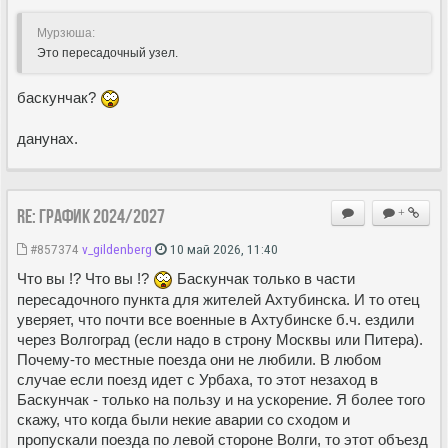
Мурзюша:
Это пересадочный узел.
баскунчак?
данунах.
Re: ГРАФИК 2024/2027
+
#857374
v_gildenberg
10 май 2026, 11:40
Что вы !? Что вы !?
Баскунчак только в части
пересадочного пункта для жителей Ахтубинска. И то отец
уверяет, что почти все военные в Ахтубинске б.ч. ездили
через Волгоград (если надо в строну Москвы или Питера).
Почему-то местные поезда они не любили. В любом
случае если поезд идет с Урбаха, то этот незаход в
Баскунчак - только на пользу и на ускорение. Я более того
скажу, что когда были некие аварии со сходом и
пропускали поезда по левой стороне Волги, то этот объезд