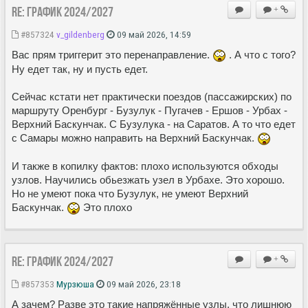
Re: ГРАФИК 2024/2027
+
#857324
v_gildenberg
09 май 2026, 14:59
Вас прям триггерит это перенаправление.
. А что с того?
Ну едет так, ну и пусть едет.
Сейчас кстати нет практически поездов (пассажирских) по
маршруту Оренбург - Бузулук - Пугачев - Ершов - Урбах -
Верхний Баскунчак. С Бузулука - на Саратов. А то что едет
с Самары можно направить на Верхний Баскунчак.
И также в копилку фактов: плохо используются обходы
узлов. Научились обьезжать узел в Урбахе. Это хорошо.
Но не умеют пока что Бузулук, не умеют Верхний
Баскунчак.
Это плохо
Re: ГРАФИК 2024/2027
+
#857353
Мурзюша
09 май 2026, 23:18
А зачем? Разве это такие напряжённые узлы, что лишнюю