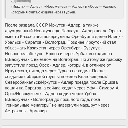
v_gildenberg:
«Иркутск — Адлер», «Новокузнецк — Адлер» и «Орск — Адлер».
Которые я считаю ездили через Гурьев.
После развала СССР Иркутск -Адлер, а так же
двухгруппный Новокузнецк, Барнаул - Адлер после Орска
вместо Казахстана повернули на Оренбург и далее Илецк -
Уральск - Саратов - Волгоград. Позднее Иркутский стал
объезжать Казахстан через Оренбург - Бузулук -
Новоперелюбскую - Ершов и через Урбах выходил на
В.Баскунчак с выездом на Волгоград. По этому же графику
запустили поезд Орск - Адлер, который, в отличие от
Иркутского, никогда через Гурьев не ходил. После
создания сибирской группы поездов Благовещенск/
Северобайкальск/Иркутск - Адлер поезда после Ершова
пошли на Саратов, а сейчас ходят через Уфу - Самару. А
Орск/Новокузнецк - Адлер ходил через Урбах -
В.Баскунчак - Волгоград до прошлого года, пока
"гениальные менагеры" не навернули маршрут через
Астрахань - Армавир.