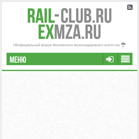
Rail
-
Club.RU
ex
MZA.RU
НЕофициальный форум Московского железнодорожного агентства
МЕНЮ
РЕГИСТРАЦИЯ
FAQ
НАША КОМАНДА
РАСШИРЕННЫЙ ПОИСК
СООБЩЕНИЯ БЕЗ ОТВЕТОВ