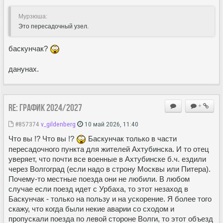
Мурзюша:
Это пересадочный узел.
баскунчак?
данунах.
Re: ГРАФИК 2024/2027
+
#857374
v_gildenberg
10 май 2026, 11:40
Что вы !? Что вы !?
Баскунчак только в части
пересадочного пункта для жителей Ахтубинска. И то отец
уверяет, что почти все военные в Ахтубинске б.ч. ездили
через Волгоград (если надо в строну Москвы или Питера).
Почему-то местные поезда они не любили. В любом
случае если поезд идет с Урбаха, то этот незаход в
Баскунчак - только на пользу и на ускорение. Я более того
скажу, что когда были некие аварии со сходом и
пропускали поезда по левой стороне Волги, то этот объезд