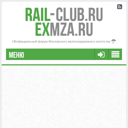
Rail
-
Club.RU
ex
MZA.RU
НЕофициальный форум Московского железнодорожного агентства
МЕНЮ
РЕГИСТРАЦИЯ
FAQ
НАША КОМАНДА
РАСШИРЕННЫЙ ПОИСК
СООБЩЕНИЯ БЕЗ ОТВЕТОВ