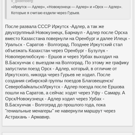
v_gildenberg:
«Иркутск — Адлер», «Новокузнецк — Адлер» и «Орск — Адлер».
Которые я считаю ездили через Гурьев.
После развала СССР Иркутск -Адлер, а так же
двухгруппный Новокузнецк, Барнаул - Адлер после Орска
вместо Казахстана повернули на Оренбург и далее Илецк -
Уральск - Саратов - Волгоград. Позднее Иркутский стал
объезжать Казахстан через Оренбург - Бузулук -
Новоперелюбскую - Ершов и через Урбах выходил на
В.Баскунчак с выездом на Волгоград. По этому же графику
запустили поезд Орск - Адлер, который, в отличие от
Иркутского, никогда через Гурьев не ходил. После
создания сибирской группы поездов Благовещенск/
Северобайкальск/Иркутск - Адлер поезда после Ершова
пошли на Саратов, а сейчас ходят через Уфу - Самару. А
Орск/Новокузнецк - Адлер ходил через Урбах -
В.Баскунчак - Волгоград до прошлого года, пока
"гениальные менагеры" не навернули маршрут через
Астрахань - Армавир.