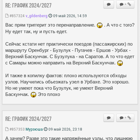
Re: ГРАФИК 2024/2027
+
#857324
v_gildenberg
09 май 2026, 14:59
Вас прям триггерит это перенаправление.
. А что с того?
Ну едет так, ну и пусть едет.
Сейчас кстати нет практически поездов (пассажирских) по
маршруту Оренбург - Бузулук - Пугачев - Ершов - Урбах -
Верхний Баскунчак. С Бузулука - на Саратов. А то что едет
с Самары можно направить на Верхний Баскунчак.
И также в копилку фактов: плохо используются обходы
узлов. Научились обьезжать узел в Урбахе. Это хорошо.
Но не умеют пока что Бузулук, не умеют Верхний
Баскунчак.
Это плохо
Re: ГРАФИК 2024/2027
+
#857353
Мурзюша
09 май 2026, 23:18
А зачем? Разве это такие напряжённые узлы, что лишнюю